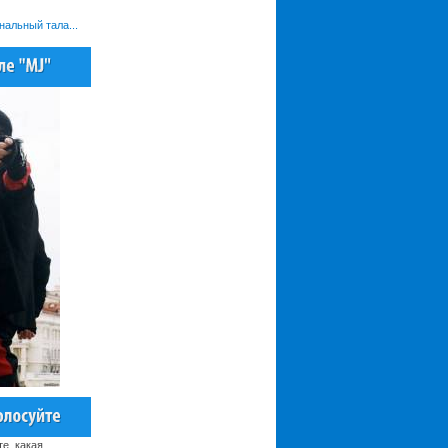
нальный тала...
те, какая