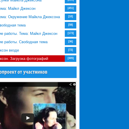
сунки Майкла Джексона
Тема: Майкл Джексон
[451]
Тема: Окружение Майкла Джексона
[10]
Свободная тема
[58]
ие работы. Тема: Майкл Джексон
[173]
ие работы. Свободная тема
[36]
ксон везде
[72]
ксон. Загрузка фотографий
[305]