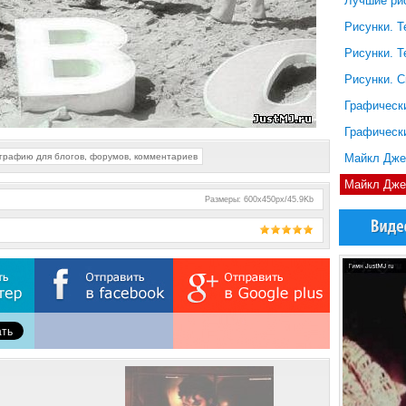
Лучшие ри
Рисунки. 
Рисунки. 
Рисунки. 
Графическ
Графическ
ографию для блогов, форумов, комментариев
Майкл Дже
Майкл Дже
Размеры
: 600x450px/45.9Kb