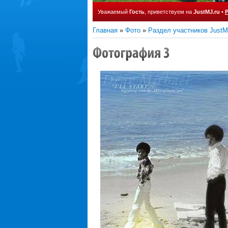
Уважаемый
Гость
, приветствуем на
JustMJ.ru
•
Главная
»
Фото
»
Раздел участников JustM