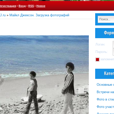
Регистрация
•
Вход
•
RSS
•
Новое
J.ru
»
Майкл Джексон. Загрузка фотографий
Логин:
Пароль:
запомни
Основные 
Встречи н
Фото в ст
Фото участ