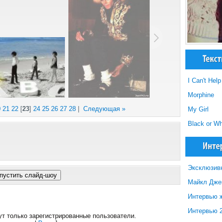
I Can't Help 
Morphine
0
21
22
[
23
]
24
25
26
27
28
|
Следующая »
My Girl
Black or W
Эксклюзивн
Майкл Джек
Интервью ж
Интервью 2
т только зарегистрированные пользователи.