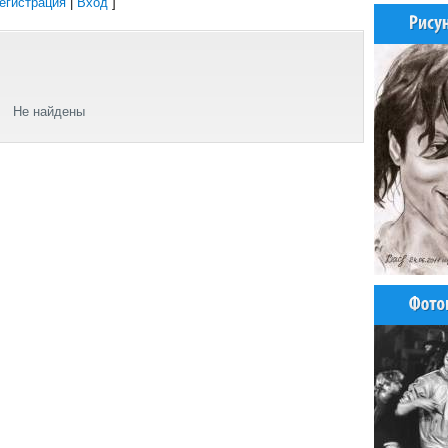
егистрация
|
Вход
]
Не найдены