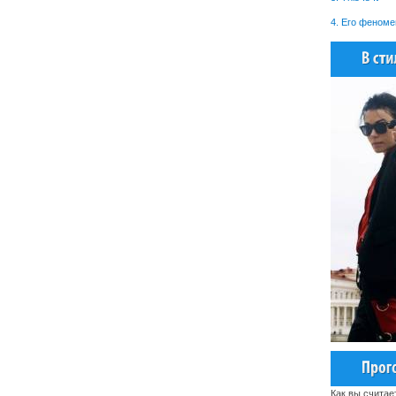
4. Его феноме
Как вы считае