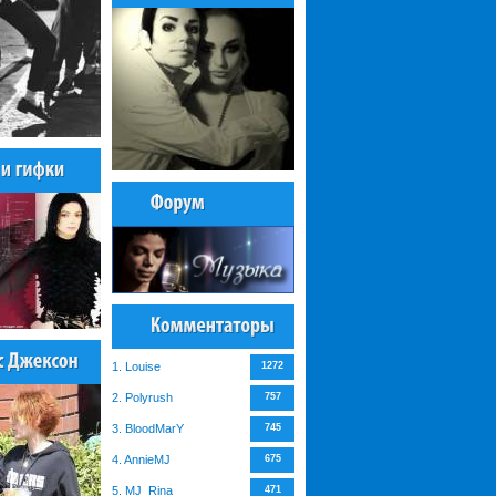
1. Louise
1272
2. Polyrush
757
3. BloodMarY
745
4. AnnieMJ
675
5. MJ_Rina
471