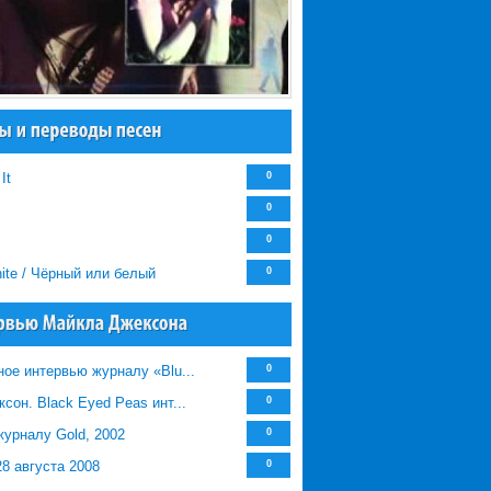
It
0
0
0
hite / Чёрный или белый
0
ое интервью журналу «Blu...
0
сон. Black Eyed Peas инт...
0
урналу Gold, 2002
0
8 августа 2008
0