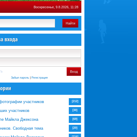
Воскресенье, 9.8.2026, 11:28
Найти
ть
Вход
Забыл пароль
|
Регистрация
фотографии участников
[212]
аших участников
[30]
иле Майкла Джексона
[69]
ников. Свободная тема
[20]
[216]