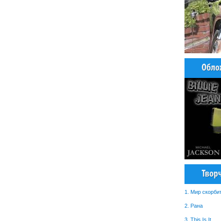
1. Мир скорби
2. Рана
3. This Is It