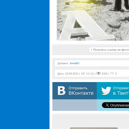
+ Получить ссылку на фот
Добавил
:
AnnaMJ
Дата: 19-09-2010 |
5.0 (1) |
2330 |
0