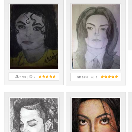
1769 |
2
1948 |
3