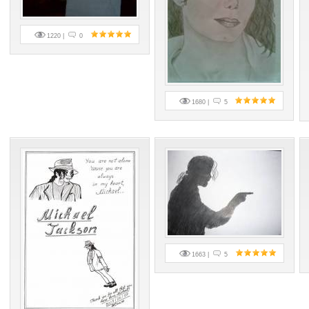
1220 |
0
1680 |
5
1663 |
5