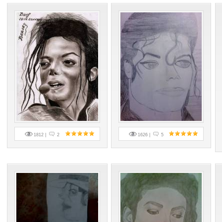
1812 |
2
1626 |
5