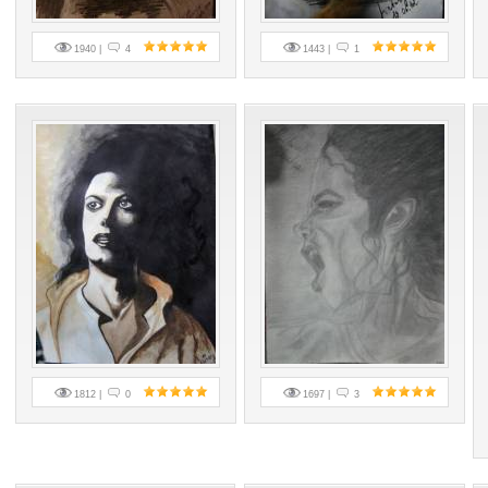
1940 |
4
1443 |
1
1812 |
0
1697 |
3