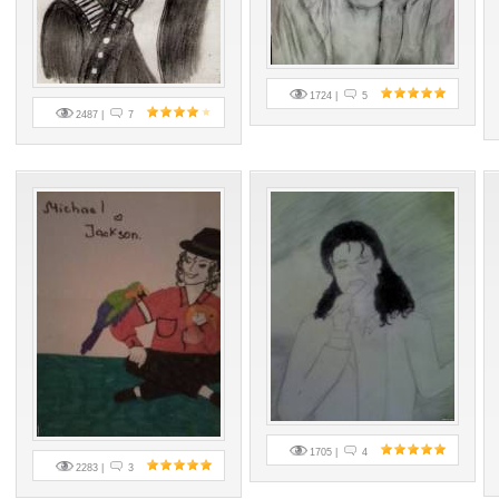
1724 |
5
2487 |
7
1705 |
4
2283 |
3