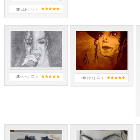
1624 |
4
2073 |
9
2213 |
2