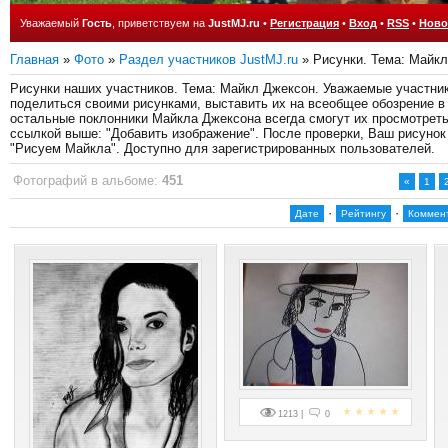
Уважаемый
Гость
, приветствуем на
JustMJ.ru
•
Регистрация
•
Вход
•
RSS
•
Ново
Главная
»
Фото
»
Раздел участников JustMJ.ru
» Рисунки. Тема: Майк
Рисунки наших участников. Тема: Майкл Джексон. Уважаемые участники
поделиться своими рисунками, выставить их на всеобщее обозрение в 
остальные поклонники Майкла Джексона всегда смогут их просмотреть
ссылкой выше: "Добавить изображение". После проверки, Ваш рисунок 
"Рисуем Майкла". Доступно для зарегистрированных пользователей.
Фотографий в альбоме
:
451
«
1
·
·
Дате
Рейтингу
Коммен
1213 |
0