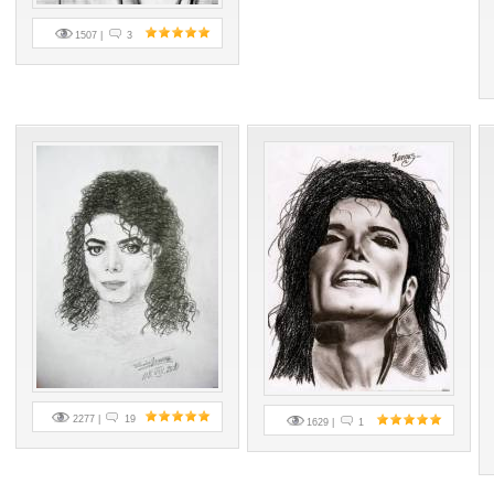
1507 |
3
2277 |
19
1629 |
1