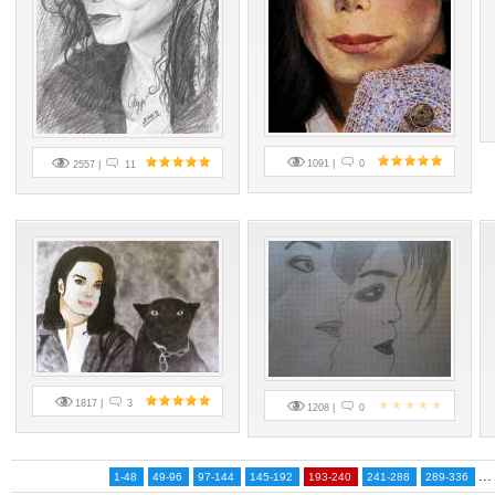
1091 |
0
2557 |
11
1817 |
3
1208 |
0
...
1-48
49-96
97-144
145-192
193-240
241-288
289-336