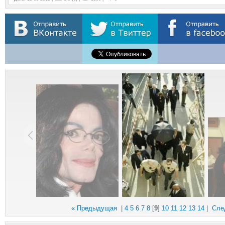
« Предыдущая
|
4
5
6
7
8
[
9
]
10
11
12
13
14
|
Сле