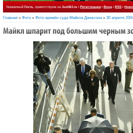
Уважаемый
Гость
, приветствуем на
JustMJ.ru
•
Регистрация
•
Вход
•
RSS
•
Ново
Главная
»
Фото
»
Фото времён суда Майкла Джексона
»
30 апреля 200