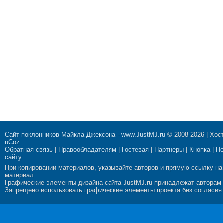
Сайт поклонников Майкла Джексона
-
www.JustMJ.ru
© 2008-2026 |
Хост
uCoz
Обратная связь
|
Правообладателям
|
Гостевая
|
Партнеры
|
Кнопка
|
П
сайту
При копировании материалов, указывайте авторов и прямую ссылку на
материал
Графические элементы дизайна сайта JustMJ.ru принадлежат авторам
Запрещено использовать графические элементы проекта без согласия