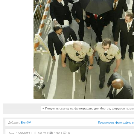
+ Получить ссылку на фотографию для блогов, форумов, ком
Добавил
:
Elen@V
Просмотреть фотографию в
Дата: 15-08-2013 |
0.0 (0) |
1596 |
0