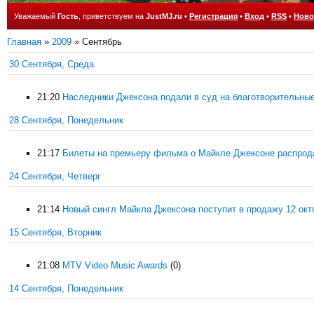
Уважаемый
Гость
, приветствуем на
JustMJ.ru
•
Регистрация
•
Вход
•
RSS
•
Ново
Главная
»
2009
»
Сентябрь
30 Сентября, Среда
21:20
Наследники Джексона подали в суд на благотворительны
28 Сентября, Понедельник
21:17
Билеты на премьеру фильма о Майкле Джексоне распрода
24 Сентября, Четверг
21:14
Новый сингл Майкла Джексона поступит в продажу 12 окт
15 Сентября, Вторник
21:08
MTV Video Music Awards
(0)
14 Сентября, Понедельник