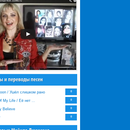
oon / Ушёл слишком рано
0
f My Life / Её нет ...
0
ly Believe
0
r
0