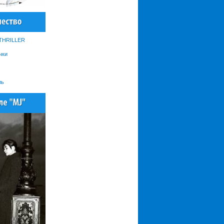
 THRILLER
чки
ль