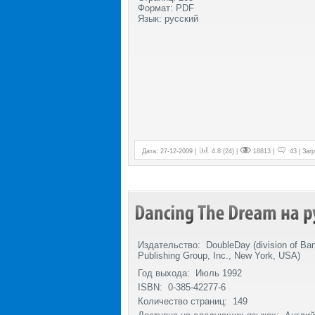
Формат: PDF
Язык: русский
Дата: 27-12-2009 |
4.8 (24) |
18813 |
43 | Загр
Издательство:
DoubleDay (division of Ba
Publishing Group, Inc., New York, USA)
Год выхода: Июль 1992
ISBN: 0-385-42277-6
Количество страниц: 149