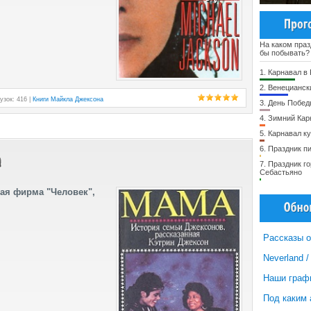
На каком праз
бы побывать?
1.
Карнавал в
2.
Венецианск
узок: 416 |
Книги Майкла Джексона
3.
День Побед
4.
Зимний Кар
5.
Карнавал ку
6.
Праздник п
7.
Праздник го
Себастьяно
ая фирма "Человек",
Рассказы о
Neverland 
Наши граф
Под каким 