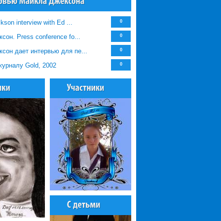
kson interview with Ed ...
0
он. Рress conference fo...
0
сон дает интервью для пе...
0
урналу Gold, 2002
0