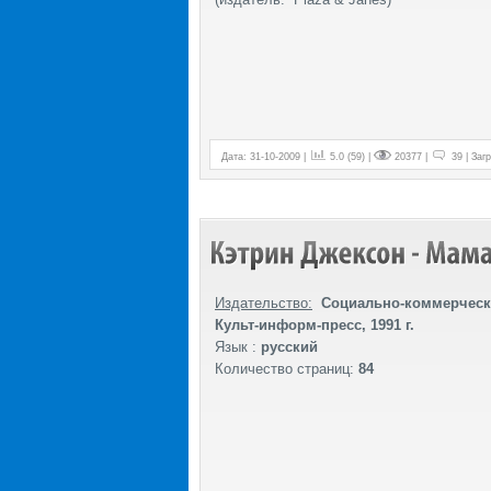
Дата: 31-10-2009 |
5.0 (59) |
20377 |
39 | Загр
Издательство:
Социально-коммерческ
Культ-информ-пресс, 1991 г.
Язык :
русский
Количество страниц:
84