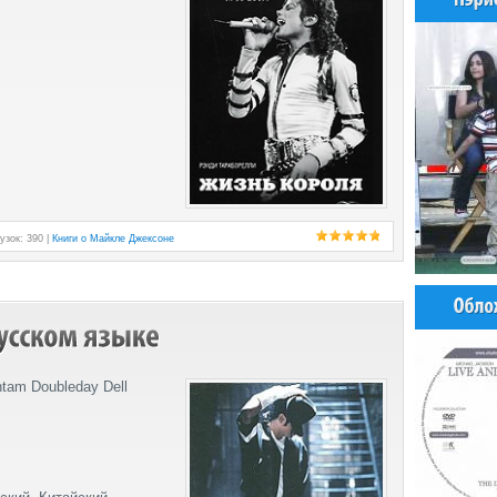
узок: 390 |
Книги о Майкле Джексоне
ntam Doubleday Dell