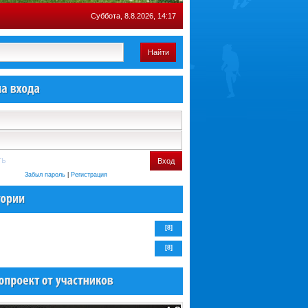
Суббота, 8.8.2026, 14:17
Найти
ть
Вход
Забыл пароль
|
Регистрация
[8]
[8]