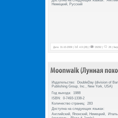
Доступна на следующих языках: Английс
Немецкий, Русский
Дата: 31-10-2009 |
4.9 (28) |
29292 |
26 | Загр
Издательство:
DoubleDay (division of Ba
Publishing Group, Inc., New York, USA)
Год выхода: 1988
ISBN: 0-7493-1338-2
Количество страниц: 283
Доступна на следующих языках:
Английский, Японский, Немецкий, Италь
(издатель: Plaza & Janés)