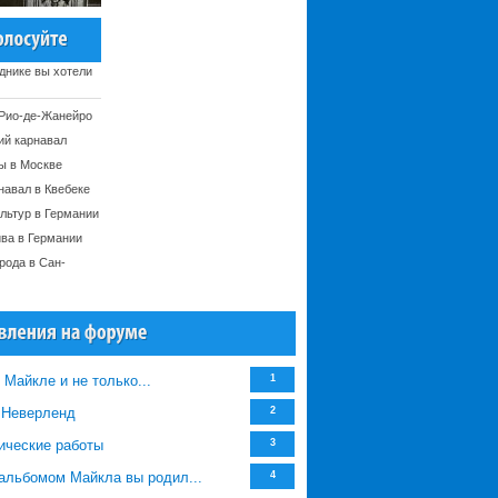
днике вы хотели
 Рио-де-Жанейро
ий карнавал
ы в Москве
навал в Квебеке
льтур в Германии
ива в Германии
рода в Сан-
 Майкле и не только...
1
/ Неверленд
2
ические работы
3
альбомом Майкла вы родил...
4