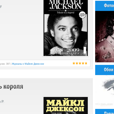
ny
узок: 397 |
Журналы о Майкле Джексоне
 Р.