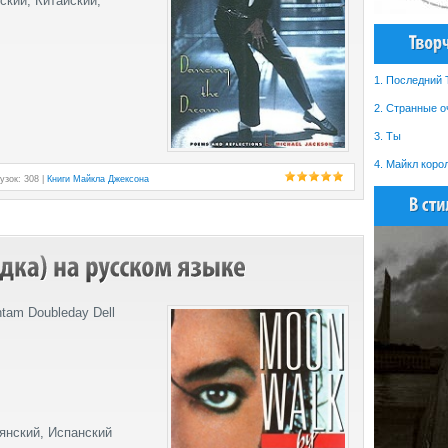
кий, Китайский,
1. Последний
2. Странные о
3. Ты
4. Майкл коро
узок: 308 |
Книги Майкла Джексона
ntam Doubleday Dell
янский, Испанский