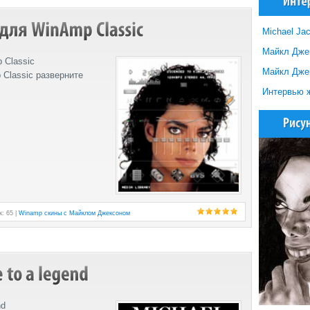
Michael Jac
Майкл Джекс
 Classic
Майкл Джек
 Classic разверните
Интервью ж
к: 65 |
Winamp скины с Майклом Джексоном
nd