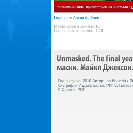
Уважаемый
Гость
, приветствуем на
JustMJ.ru
•
Главная
»
Архив файлов
Материалов в архиве
:
16
Показано материалов
:
1-10
Год выпуска: 2010 Автор: Ian Halperin / 
биография Издательство: РИПОЛ классик
9 Формат: PDF