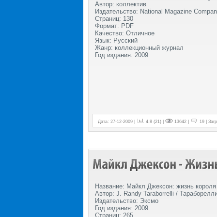
Автор: коллектив
Издательство: National Magazine Compa
Страниц: 130
Формат: PDF
Качество: Отличное
Язык: Русский
Жанр: коллекционный журнал
Год издания: 2009
Дата: 27-12-2009 |
4.8 (21) |
13642 |
19 | Загр
Название: Майкл Джексон: жизнь короля
Автор: J. Randy Taraborrelli / Тараборелли
Издательство: Эксмо
Год издания: 2009
Страниц: 265