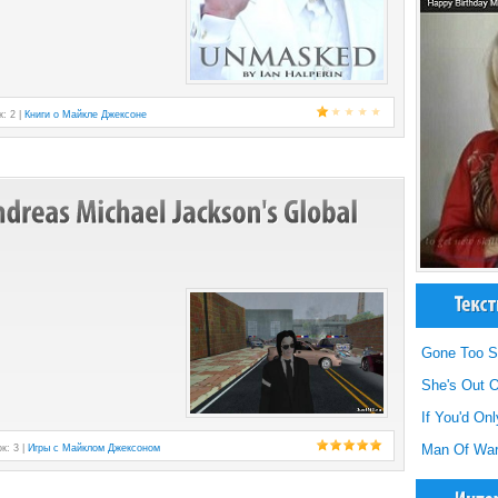
к: 2 |
Книги о Майкле Джексоне
Gone Too S
She's Out O
If You'd On
Man Of Wa
к: 3 |
Игры с Майклом Джексоном