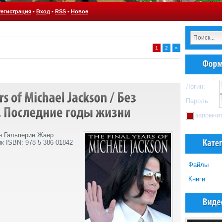
Регистрация
•
Вход
•
RSS
•
Новое
1
2
»
Логин:
Пароль:
запомни
Ян Гальперин Жанр:
 ISBN: 978-5-386-01842-
Файлы
Книги