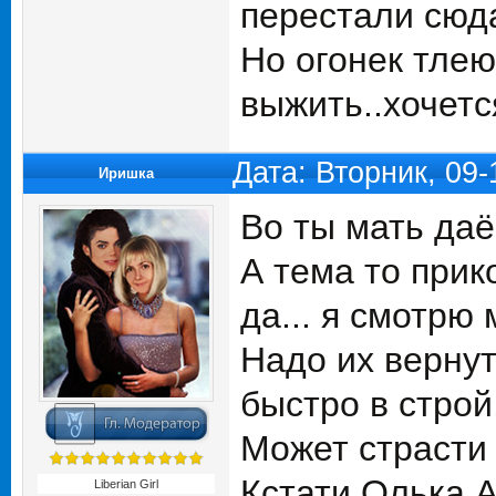
перестали сюда
Но огонек тле
выжить..хочетс
Дата: Вторник, 09
Иришка
Во ты мать даё
А тема то при
да... я смотрю 
Надо их вернут
быстро в строй,
Может страсти 
Кстати Олька А
Liberian Girl