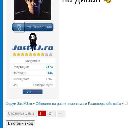
Dangerous
Репутация:
2173
Награды:
135
Сообщения:
1767
Из:
Екатеринбург
Форум JustMJ.ru
»
Общение на различные темы
»
Разговоры обо всём
»
Ш
Страница
1
из
2
1
2
»