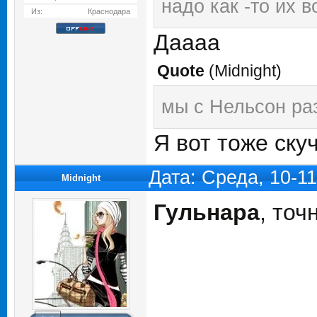
надо как -то их 
Из:
Краснодара
Даааа
Quote
(
Midnight
)
мы с Нельсон раз
Я вот тоже ску
Дата: Среда, 10-1
Midnight
Гульнара
, точ