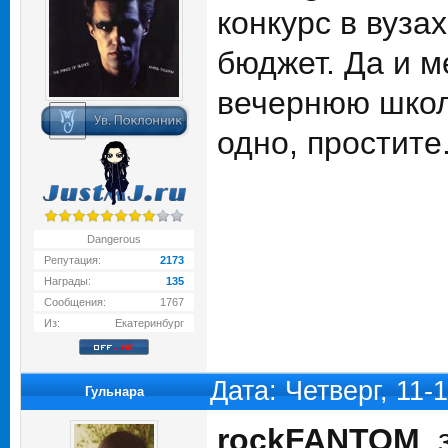
конкурс в вуза
бюджет. Да и м
вечернюю школу
одно, простите
Dangerous
Репутация:
2173
Награды:
135
Сообщения:
1767
Из:
Екатеринбург
Дата: Четверг, 11-
Гульнара
rockFANTOM
,