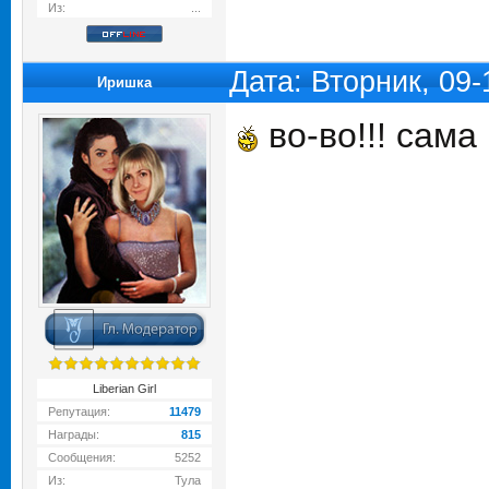
Из:
...
Дата: Вторник, 09
Иришка
во-во!!! сама
Liberian Girl
Репутация:
11479
Награды:
815
Сообщения:
5252
Из:
Тула