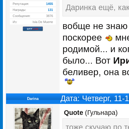
Репутация:
1455
Даринка ещё, как
Награды:
131
Сообщения:
3876
Из:
Isla De Muerte
вобще не знаю
поскорее
мне
родимой... и к
было... Вот
Ир
беливер, она в
Дата: Четверг, 11-
Darina
Quote
(
Гульнара
)
тоже скучаю по т