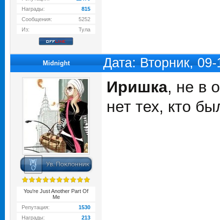
Награды:
815
Сообщения:
5252
Из:
Тула
Дата: Вторник, 09
Midnight
Иришка
, не в
нет тех, кто б
You're Just Another Part Of
Me
Репутация:
1530
Награды:
213