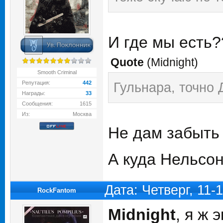
И где мы есть
Quote
(
Midnight
)
Smooth Criminal
Репутация:
442
Гульнара, точно 
Награды:
33
Сообщения:
1615
Из:
Москва
Не дам забыть
А куда Нельсо
Дата: Четверг, 11-
RockFantom
Midnight
, я ж 