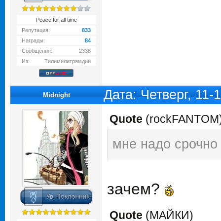
Peace for all time
Репутация:
833
Награды:
84
Сообщения:
2338
Из:
Тилимилитрямдии
Дата: Четверг, 11-
Midnight
Quote
(
rockFANTOM
мне надо срочно 
зачем?
Quote
(
МАЙКИ
)