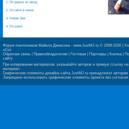
1. По дороге из звезд
2. Оставте в покое
3. Новая Эра
4. Он ушел
Форум поклонников Майкла Джексона
-
www.JustMJ.ru
© 2008-2026 |
Хо
uCoz
Обратная связь
|
Правообладателям
|
Гостевая
|
Партнеры
|
Кнопка
|
П
сайту
При копировании материалов, указывайте авторов и прямую ссылку на
материал
Графические элементы дизайна сайта JustMJ.ru принадлежат авторам
Запрещено использовать графические элементы проекта без согласия