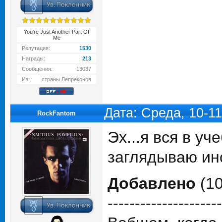
You're Just Another Part Of
Me
Репутация:
1530
Награды:
213
Сообщения:
13037
Из:
страны Лепреконов
Дата: Среда, 10-1
RockFantom
Эх...я вся в у
заглядываю ино
Добавлено
(10
---------------------