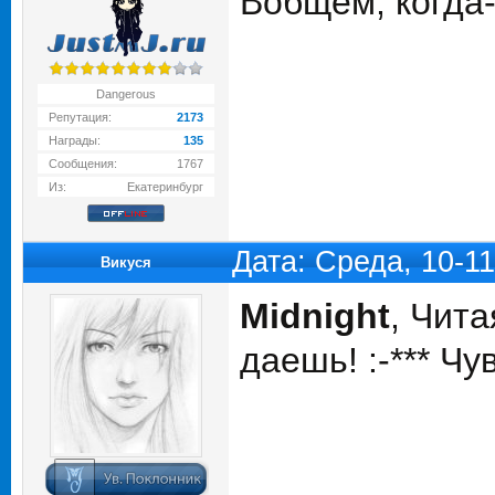
Вобщем, когда
Dangerous
Репутация:
2173
Награды:
135
Сообщения:
1767
Из:
Екатеринбург
Дата: Среда, 10-1
Викуся
Midnight
, Чита
даешь! :-*** Ч