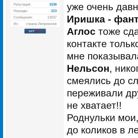
уже очень давн
Репутация:
1530
Награды:
213
Иришка - фан
Сообщения:
13037
Из:
страны Лепреконов
Аглос
тоже сда
контакте только
мне показывала!
Нельсон
, нико
смеялись до сл
переживали дру
не хватает!!
Роднульки мои,
до коликов в л