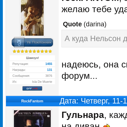
желаю тебе уд
Quote
(
darina
)
А куда Нельсон 
Шамоун!
надеюсь, она с
Репутация:
1455
Награды:
131
форум...
Сообщения:
3876
Из:
Isla De Muerte
Дата: Четверг, 11-
RockFantom
Гульнара
, каж
на диван