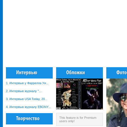
1. Интервью у Фаррелла Уи...
2. Интервью журналу "...
3. Интервью USA Today, 20...
4. Интервью журналу EBONY...
This feature is for Premium
users only!