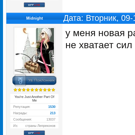
Дата: Вторник, 09
Midnight
у меня новая р
не хватает сил
You're Just Another Part Of
Me
Репутация:
1530
Награды:
213
Сообщения:
13037
Из:
страны Лепреконов