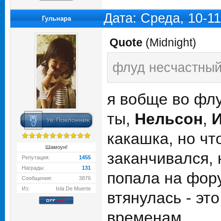
Дата: Среда, 10-1
Гульнара
Quote
(
Midnight
)
флуд несчастный 
я вобще во флу
ты,
Нельсон
,
какашка, но что
Шамоун!
заканчивался, 
Репутация:
1455
Награды:
131
попала на фору
Сообщения:
3876
Из:
Isla De Muerte
втянулась - эт
временам...