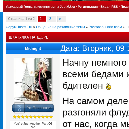
Уважаемый
Гость
, приветствуем на
JustMJ.ru
•
Регистрация
•
Вход
•
RSS
•
Прав
Страница
1
из
2
1
2
»
Форум JustMJ.ru
»
Общение на различные темы
»
Разговоры обо всём
»
Ш
ШКАТУЛКА ПАНДОРЫ
Дата: Вторник, 09
Midnight
Начну немного
всеми бедами и
бдителен
На самом деле
разгоняли флуд
от нас, когда 
You're Just Another Part Of
Me