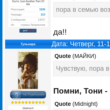
You're Just Another Part Of
Me
пора в семью во
Репутация:
1530
Награды:
213
Сообщения:
13037
Из:
страны Лепреконов
да!!
Дата: Четверг, 11-
Гульнара
Quote
(
МАЙКИ
)
Чувствую, пора в
Помни, Тони -
Quote
(
Midnight
)
Шамоун!