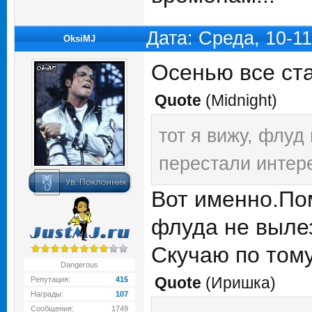
Дата: Среда, 10-1
OksiMJ
Осенью все ста
Quote
(
Midnight
)
тот я вижу, флуд
перестали интер
Вот именно.По
флуда не вылез
Скучаю по тому
Dangerous
Quote
(
Иришка
)
Репутация:
415
Награды:
107
Сообщения:
1749