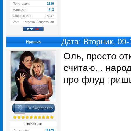
Репутация:
1530
Награды:
213
Сообщения:
13037
Из:
страны Лепреконов
Дата: Вторник, 09
Иришка
Оль, просто от
считаю... наро
про флуд гриш
Liberian Girl
Репутация:
11479