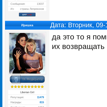
Сообщения:
13037
Из:
страны Лепреконов
Дата: Вторник, 09
Иришка
да это то я пом
их возвращать
Liberian Girl
Репутация:
11479
Награды:
815