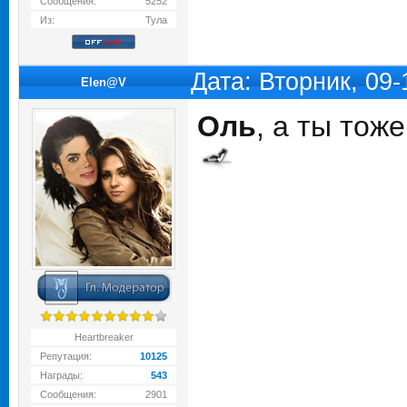
Сообщения:
5252
Из:
Тула
Дата: Вторник, 09
Elen@V
Оль
, а ты тож
Heartbreaker
Репутация:
10125
Награды:
543
Сообщения:
2901