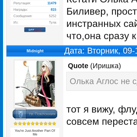
Репутация:
11479
Биливер, прост
Награды:
815
Сообщения:
5252
инстранных сай
Из:
Тула
что,она сразу к
Дата: Вторник, 09
Midnight
Quote
(
Иришка
)
Олька Аглос не с
тот я вижу, фл
совсем переста
You're Just Another Part Of
Me