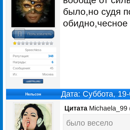
вообще от сил
было,но судя п
обидно,чесное 
Speechless
Репутация:
348
Награды:
6
Сообщения:
45
Из:
Москва
Дата: Суббота, 19
Нельсон
Цитата
Michaela_99
было весело