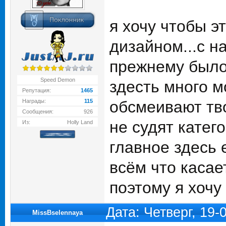
я хочу чтобы э
дизайном...с н
прежнему было 
Speed Demon
здесть много м
Репутация:
1465
Награды:
115
обсмеивают тво
Сообщения:
926
не судят катего
Из:
Holly Land
главное здесь 
всём что касае
поэтому я хочу 
Дата: Четверг, 19
MissBselennaya