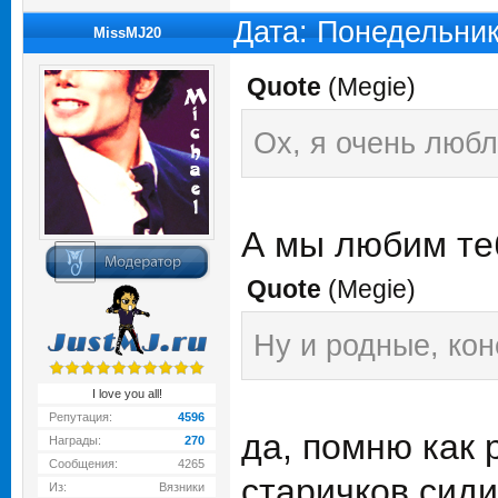
Дата: Понедельник
MissMJ20
Quote
(
Megie
)
Ох, я очень любл
А мы любим теб
Quote
(
Megie
)
Ну и родные, ко
I love you all!
Репутация:
4596
да, помню как 
Награды:
270
Сообщения:
4265
старичков сидит
Из:
Вязники