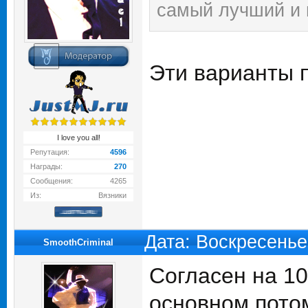
самый лучший и м
Эти варианты 
I love you all!
Репутация:
4596
Награды:
270
Сообщения:
4265
Из:
Вязники
Дата: Воскресенье
SmoothCriminal
Согласен на 10
основном пото