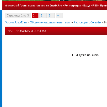
Уважаемый
Гость
, приветствуем на
JustMJ.ru
•
Регистрация
•
Вход
•
RSS
•
Прав
Страница
1
из
3
1
2
3
»
Форум JustMJ.ru
»
Общение на различные темы
»
Разговоры обо всём
»
Н
НАШ ЛЮБИМЫЙ JUSTMJ
1
.
Я даже не знаю