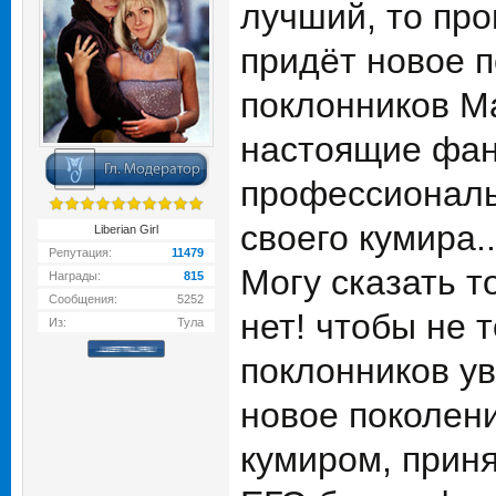
лучший, то про
придёт новое п
поклонников М
настоящие фан
профессиональ
своего кумира..
Liberian Girl
Репутация:
11479
Могу сказать т
Награды:
815
Сообщения:
5252
нет! чтобы не 
Из:
Тула
поклонников ув
новое поколени
кумиром, прин