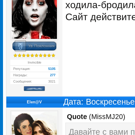
ходила-бродила
Сайт действите
Invincible
Репутация:
5105
Награды:
277
Сообщения:
3021
Дата: Воскресенье
Elen@V
Quote
(
MissMJ20
)
Давайте с вами 