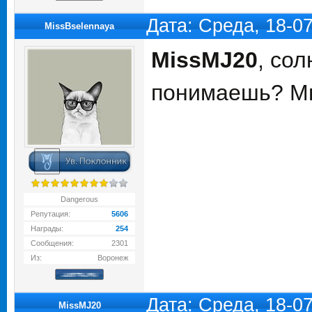
Дата: Среда, 18-0
MissBselennaya
MissMJ20
, со
понимаешь? Мы
Dangerous
Репутация:
5606
Награды:
254
Сообщения:
2301
Из:
Воронеж
Дата: Среда, 18-0
MissMJ20