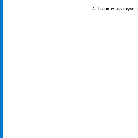
4
.
Появится куча-куча п