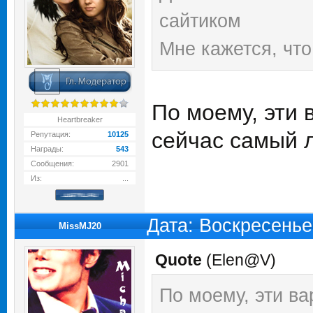
сайтиком
Мне кажется, что
По моему, эти 
Heartbreaker
сейчас самый л
Репутация:
10125
Награды:
543
Сообщения:
2901
Из:
...
Дата: Воскресенье
MissMJ20
Quote
(
Elen@V
)
По моему, эти ва