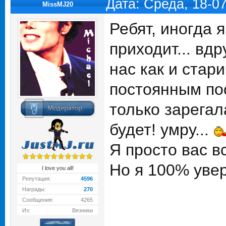
Дата: Среда, 18-0
MissMJ20
Ребят, иногда я
приходит... вдру
нас как и стар
постоянным пос
только зарегала
будет! умру...
Я просто вас в
Но я 100% увер
I love you all!
Репутация:
4596
Награды:
270
Сообщения:
4265
Из:
Вязники