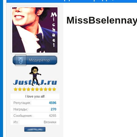
MissBselenna
I love you all!
Репутация:
4596
Награды:
270
Сообщения:
4265
Из:
Вязники