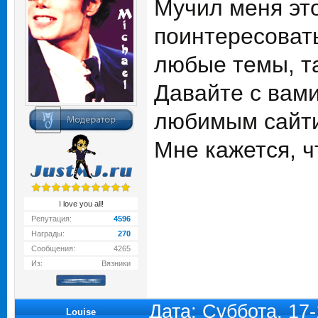
Мучил меня это
поинтересовать
любые темы, та
Давайте с вам
любимым сайт
Мне кажется, ч
I love you all!
Репутация:
4596
Награды:
270
Сообщения:
4265
Из:
Вязники
Дата: Суббота, 17
Louise