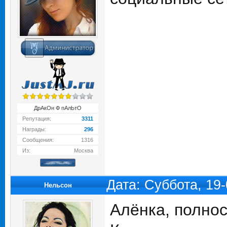
ДрАкОн Ф пАлЬтО
Репутация:
3311
Награды:
296
Сообщения:
1316
Из:
Москва
Дата: Суббота, 19
Нельсон
Алёнка, полнос