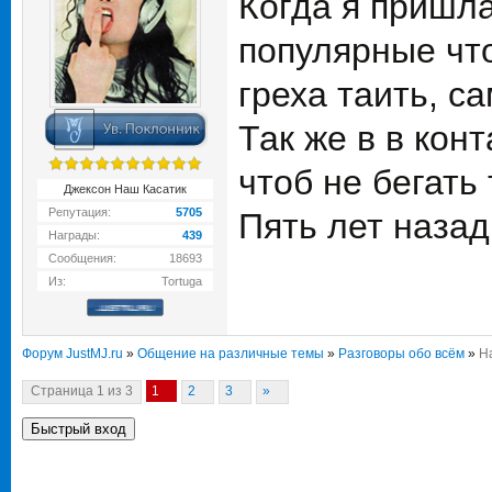
Когда я пришла
популярные что
греха таить, с
Так же в в кон
чтоб не бегать
Джексон Наш Касатик
Репутация:
5705
Пять лет назад
Награды:
439
Сообщения:
18693
Из:
Tortuga
Форум JustMJ.ru
»
Общение на различные темы
»
Разговоры обо всём
»
Н
Страница
1
из
3
1
2
3
»