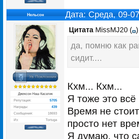
Дата: Среда, 09-0
Нельсон
Цитата
MissMJ20
(
)
да, помню как ра
сидит....
Кхм... Кхм...
Джексон Наш Касатик
Я тоже это всё
Репутация:
5705
Награды:
439
Время не стоит
Сообщения:
18693
Из:
Tortuga
просто нет вре
Я думаю, что с