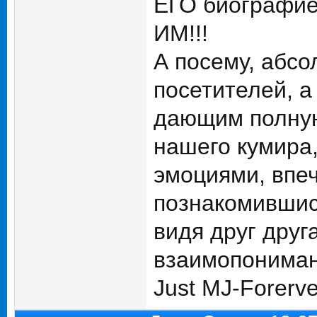
ЕГО биографие
ИМ!!!
А посему, абсо
посетителей, 
дающим полну
нашего кумира,
эмоциями, впеч
познакомившись
видя друг друг
взаимопонимани
Just MJ-Forerve