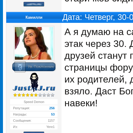
Дата: Четверг, 30
Камилли
А я думаю на с
этак через 30.
друзей станут 
страницы фору
их родителей, 
взяло. Даст Бог
навеки!
Speed Demon
Репутация:
256
Награды:
53
Сообщения:
1157
Из:
Yere1