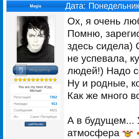
Дата: Понедельник
Megie
Ох, я очень лю
Помню, зарегис
здесь сидела) 
не успевала, к
людей!) Надо с
Ну и родные, к
You are my best of joy,
Michael
Как же много в
Репутация:
7352
Награды:
913
Сообщения:
4601
Из:
Санкт-Петербург
А в будущем...
атмосфера