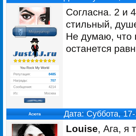
Согласна. 2 и 
стильный, душ
Не думаю, что 
останется рав
You Rock My World
Репутация:
8485
Награды:
707
Сообщения:
4214
Из:
Москва
Дата: Суббота, 17
Асюта
Louise
, Ага, я