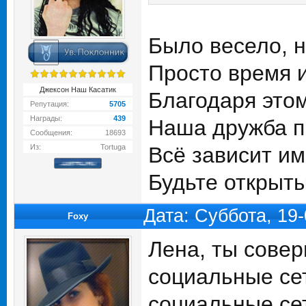
Было весело, н
Просто время и
Джексон Наш Касатик
Благодаря это
Репутация:
5705
Награды:
439
Наша дружба пр
Сообщения:
18693
Из:
Tortuga
Всё зависит им
Будьте открыты
Дата: Суббота, 19
Foxy
Лена, ты сове
социальные се
социальные се