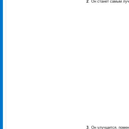
2
.
Он станет самым луч
3
.
Он улучшится, помен