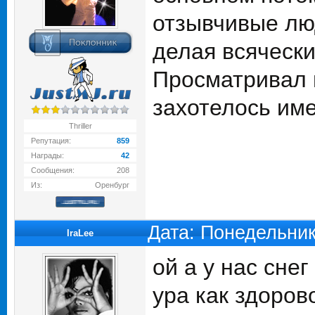
отзывчивые лю
делая всячески
Просматривал 
захотелось име
Thriller
Репутация:
859
Награды:
42
Сообщения:
208
Из:
Оренбург
Дата: Понедельник
IraLee
ой а у нас снег 
ура как здорово!!