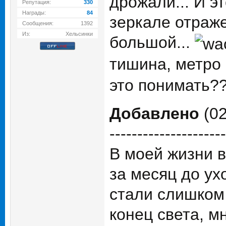
дрожали... И э
Репутация:
330
Награды:
84
зеркале отраже
Сообщения:
1392
Из:
Хельсинки
большой...
тишина, метро 
это понимать??
Добавлено
(02
---------------------
В моей жизни в
за месяц до ух
стали слишком
конец света, м