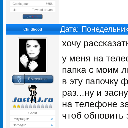
Сообщения:
6656
Из:
Town of dream
Дата: Понедельник
Childhood
хочу рассказат
у меня на теле
папка с моим л
в эту папочку 
раз...ну и зас
на телефоне за
чтоб обновить 
Ghost
Репутация:
10
Награды:
6