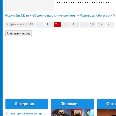
.......................
Форум JustMJ.ru
»
Общение на различные темы
»
Разговоры обо всём
»
Ми
Страница
2
из
19
«
1
2
3
4
…
18
19
»
1. Неавторизованное интер...