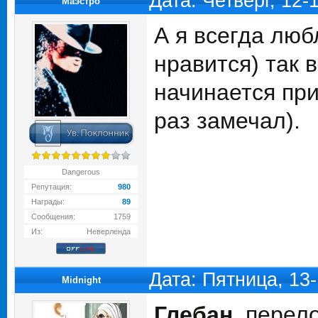
Дата: Четверг, 12-
Маэстро
А я всегда люб
нравится) так в
начинается при
раз замечал).
Dangerous
Репутация:
980
Награды:
89
Сообщения:
1759
Из:
Неверленда
Дата: Пятница, 13
Midnight
Глебан
, перел