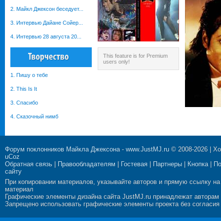
2. Майкл Джексон беседует...
3. Интервью Дайане Сойер...
4. Интервью 28 августа 20...
This feature is for Premium
users only!
1. Пишу о тебе
2. This Is It
3. Спасибо
4. Сказочный нимб
Форум поклонников Майкла Джексона
-
www.JustMJ.ru
© 2008-2026 |
Хо
uCoz
Обратная связь
|
Правообладателям
|
Гостевая
|
Партнеры
|
Кнопка
|
П
сайту
При копировании материалов, указывайте авторов и прямую ссылку на
материал
Графические элементы дизайна сайта JustMJ.ru принадлежат авторам
Запрещено использовать графические элементы проекта без согласия