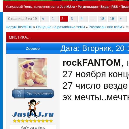
Уважаемый
Гость
, приветствуем на
JustMJ.ru
•
Регистрация
•
Вход
•
RSS
•
Прав
Страница
2
из
19
«
1
2
3
4
…
18
19
»
Форум JustMJ.ru
»
Общение на различные темы
»
Разговоры обо всём
»
Ми
МИСТИКА...
Дата: Вторник, 20
Zooooo
rockFANTOM
, 
27 ноября конц
27 число везде
эх мечты..мечты
You`v got a friend