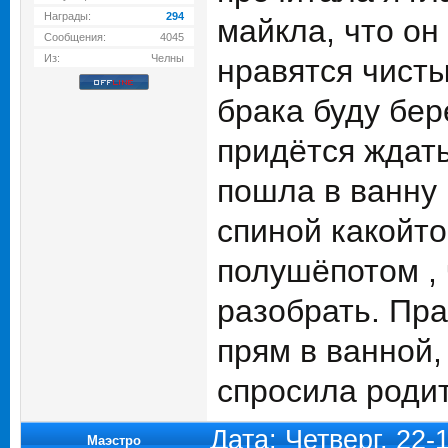
Награды:
294
майкла, что он
Сообщения:
4045
Из:
Челны
нравятся чисты
брака буду бер
придётся ждать
пошла в ванну 
спиной какойто 
полушёпотом , 
разобрать. Пра
прям в ванной,
спросила родит
Дата: Четверг, 22
Маэстро