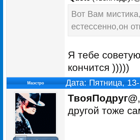
Вот Вам мистика
естессенно,он о
Я тебе советую
кончится )))))
Дата: Пятница, 13
Маэстро
ТвояПодруг@
другой тоже с