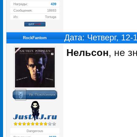
Награды:
439
Сообщения:
18693
Из:
Tortuga
Дата: Четверг, 12-
RockFantom
Нельсон
, не 
Dangerous