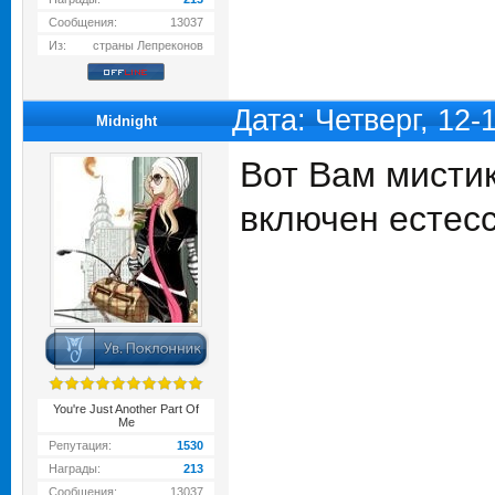
Сообщения:
13037
Из:
страны Лепреконов
Дата: Четверг, 12-
Midnight
Вот Вам мистик
включен естес
You're Just Another Part Of
Me
Репутация:
1530
Награды:
213
Сообщения:
13037