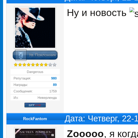
Ну и новость
Dangerous
Репутация:
980
Награды:
89
Сообщения:
1759
Из:
Неверленда
Дата: Четверг, 22
RockFantom
Zooooo
, я ко