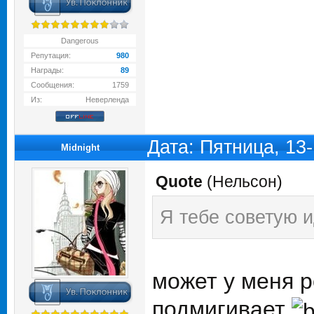
Dangerous
Репутация:
980
Награды:
89
Сообщения:
1759
Из:
Неверленда
Дата: Пятница, 13
Midnight
Quote
(
Нельсон
)
Я тебе советую и
может у меня 
подмигивает