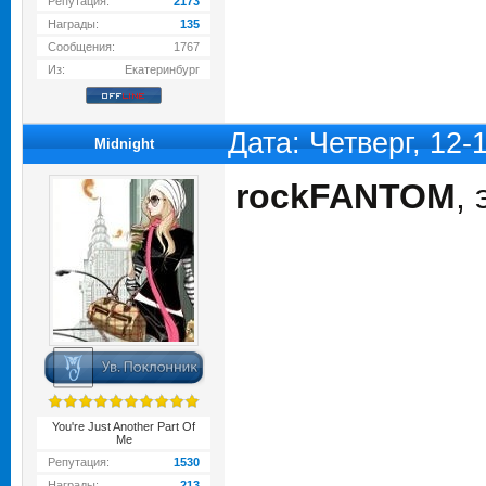
Репутация:
2173
Награды:
135
Сообщения:
1767
Из:
Екатеринбург
Дата: Четверг, 12-
Midnight
rockFANTOM
,
You're Just Another Part Of
Me
Репутация:
1530
Награды:
213