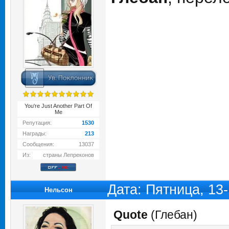
You're Just Another Part Of
Me
Репутация:
1530
Награды:
213
Сообщения:
13037
Из:
страны Лепреконов
Дата: Пятница, 13
Нельсон
Quote
(
Глебан
)