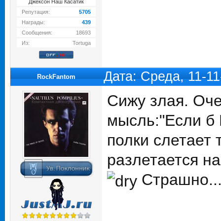
Джексон Наш Касатик
Репутация:
5705
Награды:
439
Сообщения:
18693
Из:
Tortuga
Дата: Среда, 11-1
RockFantom
Сижу злая. Оче
мысль:"Если б 
полки слетает 
разлетается на
Страшно...