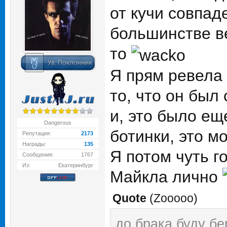
от кучи совпад
большинстве ве
то
Я прям ревела 
то, что он был
и, это было еще
Dangerous
ботинки, это м
Репутация:
2173
Награды:
135
Я потом чуть г
Сообщения:
1767
Из:
Екатеринбург
Майкла лично
Quote
(
Zooooo
)
до брака буду бе