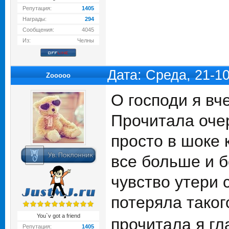
Репутация:
1405
Награды:
294
Сообщения:
4045
Из:
Челны
Дата: Среда, 21-1
Zooooo
О господи я вч
Прочитала очер
просто в шоке 
все больше и б
чувство утери 
потеряла таког
You`v got a friend
прочитала я гл
Репутация:
1405