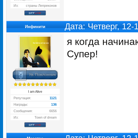
Из:
страны Лепреконов
Дата: Четверг, 12-
Инфинити
я когда начина
Супер!
I am Alive
Репутация:
1121
Награды:
136
Сообщения:
6656
Из:
Town of dream