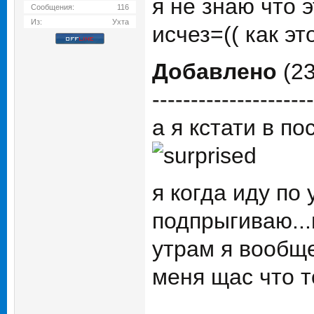
я не знаю что 
Сообщения:
116
Из:
Ухта
исчез=(( как э
Добавлено
(23
---------------------
а я кстати в п
я когда иду по
подпрыгиваю...
утрам я вообще
меня щас что то