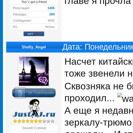
главе я прочла
You`v got a friend
Репутация:
1405
Награды:
294
Сообщения:
4045
Из:
Челны
Дата: Понедельник
Shelly_Angel
Насчет китайск
тоже звенели ни
Сквозняка не б
проходил...
А еще я недавн
зеркалу-трюмо 
Smooth Criminal