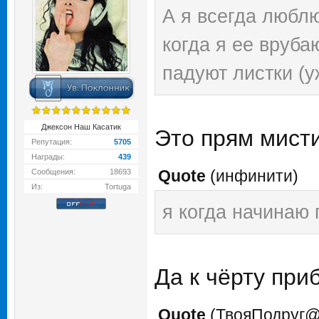
А я всегда люблю
когда я ее вруба
падуют листки (у
Джексон Наш Касатик
Это прям мисти
Репутация:
5705
Награды:
439
Quote
(
инфинити
)
Сообщения:
18693
Из:
Tortuga
я когда начинаю 
Да к чёрту приб
Quote
(
ТвояПодруг