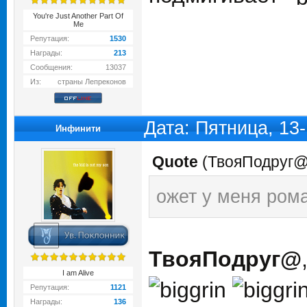
You're Just Another Part Of
Me
Репутация:
1530
Награды:
213
Сообщения:
13037
Из:
страны Лепреконов
Дата: Пятница, 13
Инфинити
Quote
(
ТвояПодруг
ожет у меня ром
ТвояПодруг@
I am Alive
Репутация:
1121
Награды:
136