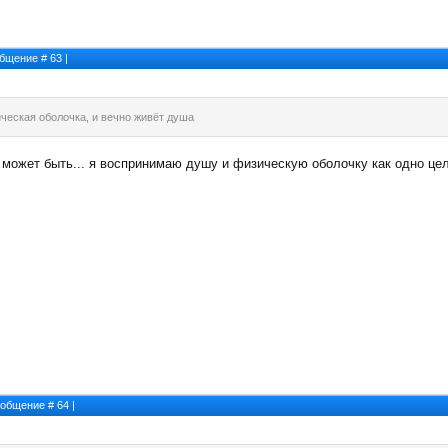
ообщение #
63
|
ческая оболочка, и вечно живёт душа
к может быть... я воспринимаю душу и физическую оболочку как одно целое
Сообщение #
64
|