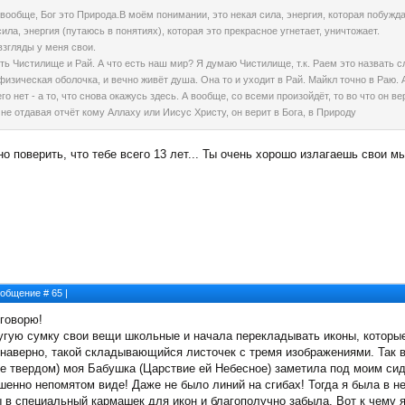
А вообще, Бог это Природа.В моём понимании, это некая сила, энергия, которая побужд
сила, энергия (путаюсь в понятиях), которая это прекрасное угнетает, уничтожает.
взгляды у меня свои.
сть Чистилище и Рай. А что есть наш мир? Я думаю Чистилище, т.к. Раем это назвать с
изическая оболочка, и вечно живёт душа. Она то и уходит в Рай. Майкл точно в Раю. А 
го нет - а то, что снова окажусь здесь. А вообще, со всеми произойдёт, то во что он ве
е не отдавая отчёт кому Аллаху или Иисус Христу, он верит в Бога, в Природу
но поверить, что тебе всего 13 лет... Ты очень хорошо излагаешь свои м
Сообщение #
65
|
 говорю!
угую сумку свои вещи школьные и начала перекладывать иконы, которые
 наверно, такой складывающийся листочек с тремя изображениями. Так вот
 твердом) моя Бабушка (Царствие ей Небесное) заметила под моим сид
шенно непомятом виде! Даже не было линий на сгибах! Тогда я была в не
 в специальный кармашек для икон и благополучно забыла. Вот к чему я