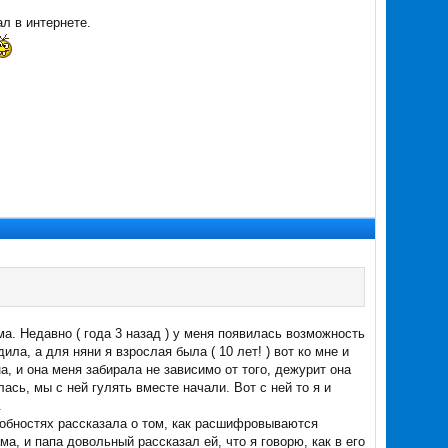
ал в интернете.
ема. Недавно ( года 3 назад ) у меня появилась возможность
а, а для няни я взрослая была ( 10 лет! ) вот ко мне и
а, и она меня забирала не зависимо от того, дежурит она
лась, мы с ней гулять вместе начали. Вот с ней то я и
.
дробностях рассказала о том, как расшифровываются
а, и папа довольный рассказал ей, что я говорю, как в его