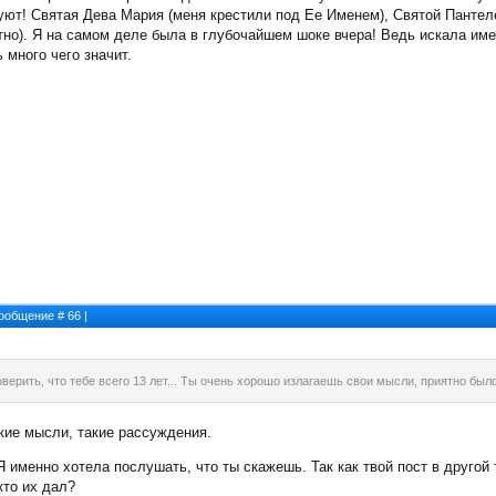
уют! Святая Дева Мария (меня крестили под Ее Именем), Святой Пантел
но). Я на самом деле была в глубочайшем шоке вчера! Ведь искала именн
 много чего значит.
 Сообщение #
66
|
оверить, что тебе всего 13 лет... Ты очень хорошо излагаешь свои мысли, приятно был
акие мысли, такие рассуждения.
 Я именно хотела послушать, что ты скажешь. Так как твой пост в другой
кто их дал?