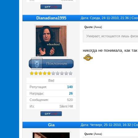
Dianadiana1995
Дата: Среда, 24-11-2010, 21:36 | С
Quote
(
Анна
)
Умирает, истощается лишь физи
никогда не понимала, как та
Bad
Репутация:
140
Награды:
26
Сообщения:
520
Из:
Silent Hill
Gia
Дата: Четверг, 25-11-2010, 16:32 | 
Quote
(
Анна
)