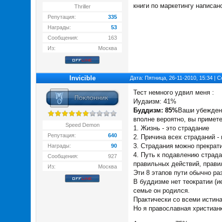
книги по маркетингу написан
Thriller
Репутация:
335
Награды:
53
Сообщения:
163
Из:
Москва
Invicible
Дата: Пятница, 26-11-2010, 15:34 |
Тест немного удвил меня :
Иудаизм: 41%
Буддизм: 85%
Ваши убеждени
вполне вероятно, вы примет
Speed Demon
1. Жизнь - это страдание
Репутация:
640
2. Причина всех страданий -
3. Страдания можно прекрат
Награды:
90
4. Путь к подавлению страд
Сообщения:
927
правильных действий, прави
Из:
Москва
Эти 8 этапов пути обычно ра
В буддизме нет теократии (и
семье он родился.
Практически со всеми истина
Но я православная христианк