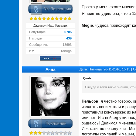
Просто у меня схоже мнение 
Я приятно удивлена, что в 1
Megie
, чудеса происходят 
Джексон Наш Касатик
Репутация:
5705
Награды:
439
Сообщения:
18693
Из:
Tortuga
Анна
Дата: Пятница, 26-11-2010, 15:13 |
Quote
Откуда у тебя такие знания, кто
Нельсон
, я честно говорю, 
излагать свои мысли и рассу
приставили консъержек из на
или нет. Я с ней сдружилась,
общаюсь! Делимся мнениями. 
И кстати, по поводу книг. М
логотипы компаний и машин, 