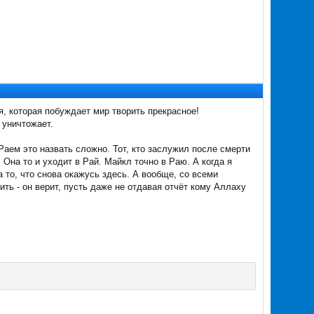
я, которая побуждает мир творить прекрасное!
 уничтожает.
Раем это назвать сложно. Тот, кто заслужил после смерти
 Она то и уходит в Рай. Майкл точно в Раю. А когда я
 а то, что снова окажусь здесь. А вообще, со всеми
рить - он верит, пусть даже не отдавая отчёт кому Аллаху