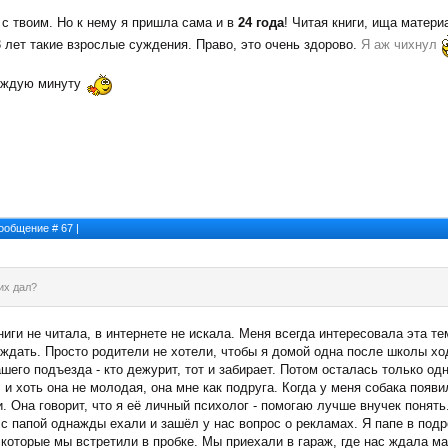
с твоим. Но к нему я пришла сама и в
24 года
! Читая книги, ища матери
3 лет такие взрослые суждения. Право, это очень здорово.
Я аж чихнул
каждую минуту
 Сообщение #
67
|
 их дал?
книги не читала, в интернете не искала. Меня всегда интересовала эта т
ждать. Просто родители не хотели, чтобы я домой одна после школы ходил
шего подъезда - кто дежурит, тот и забирает. Потом осталась только одн
 и хоть она не молодая, она мне как подруга. Когда у меня собака появи
Она говорит, что я её личный психолог - помогаю лучше внучек понять
ы с папой однажды ехали и зашёл у нас вопрос о рекламах. Я папе в по
которые мы встретили в пробке. Мы приехали в гараж, где нас ждала мам