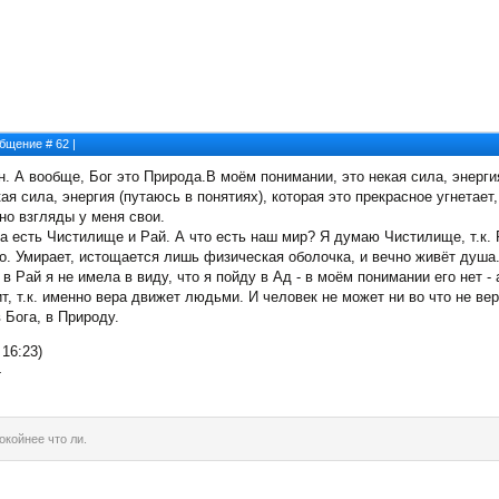
ообщение #
62
|
н. А вообще, Бог это Природа.В моём понимании, это некая сила, энерги
ая сила, энергия (путаюсь в понятиях), которая это прекрасное угнетает,
но взгляды у меня свои.
 а есть Чистилище и Рай. А что есть наш мир? Я думаю Чистилище, т.к. 
го. Умирает, истощается лишь физическая оболочка, и вечно живёт душа.
в Рай я не имела в виду, что я пойду в Ад - в моём понимании его нет -
ит, т.к. именно вера движет людьми. И человек не может ни во что не ве
 Бога, в Природу.
16:23)
-
окойнее что ли.