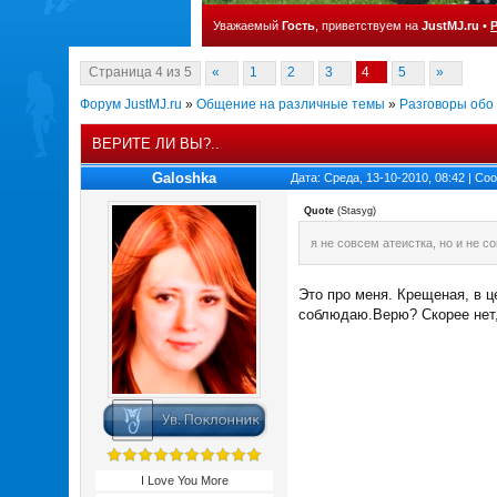
Уважаемый
Гость
, приветствуем на
JustMJ.ru
•
Страница
4
из
5
«
1
2
3
4
5
»
Форум JustMJ.ru
»
Общение на различные темы
»
Разговоры обо
ВЕРИТЕ ЛИ ВЫ?..
Galoshka
Дата: Среда, 13-10-2010, 08:42 | С
Quote
(
Stasyg
)
я не совсем атеистка, но и не с
Это про меня. Крещеная, в ц
соблюдаю.Верю? Скорее нет, 
I Love You More