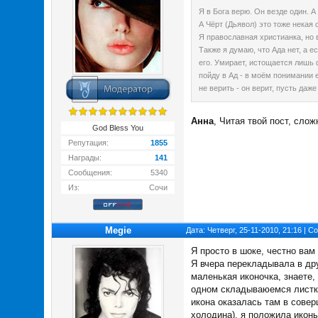
Я в Бога верю. Он везде один. 
А Чёрт (Дьявол) это тоже некая 
Я православная христианка, но 
Также я думаю, что Ада нет, а е
его. Умирает, истощается лишь ф
пойду в Ад - в моём понимании е
не верить - он верит, пусть даж
Анна
, Читая твой пост, слож
God Bless You
Репутация:
1855
Награды:
141
Сообщения:
5340
Из:
Сочи
Megie
Дата: Четверг, 25-11-2010, 21:16 | 
Я просто в шоке, честно вам
Я вчера перекладывала в др
маленькая иконочка, знаете,
одном складываюемся листке
икона оказалась там в совер
холодина), я положила иконы