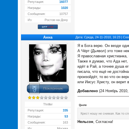
Репутация:
16077
Награды:
1020
Сообщения:
10757
Из:
Ростов-на-Дону
Анна
Дата: Среда, 24-11-2010, 16:23 | С
Я в Бога верю. Он везде оди
А Чёрт (Дьявол) это тоже нек
Я православная христианка, 
Также я думаю, что Ада нет,
идёт в Рай, а точнее душа е
писала, что ещё не достойна 
произойдёт, то во что он вер
или Иисус Христу, он верит в
Добавлено
(24 Ноябрь 2010, 
--------------------------------------------
Thriller
Quote
Репутация:
335
Крест ношу не снимая. Как то сп
Награды:
53
Нельсон
, Согласна!
Сообщения:
163
Из:
Москва