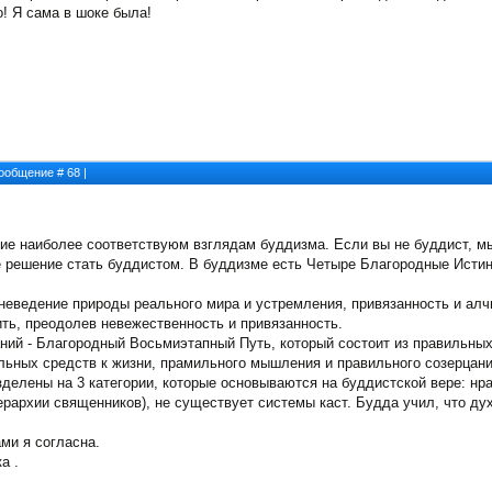
о! Я сама в шоке была!
 Сообщение #
68
|
е наиболее соответствуюм взглядам буддизма. Если вы не буддист, мы
е решение стать буддистом. В буддизме есть Четыре Благородные Исти
 неведение природы реального мира и устремления, привязанность и алч
ить, преодолев невежественность и привязанность.
аний - Благородный Восьмиэтапный Путь, который состоит из правильных
льных средств к жизни, прамильного мышления и правильного созерцани
зделены на 3 категории, которые основываются на буддистской вере: нра
ерархии священников), не существует системы каст. Будда учил, что духо
ми я согласна.
а .