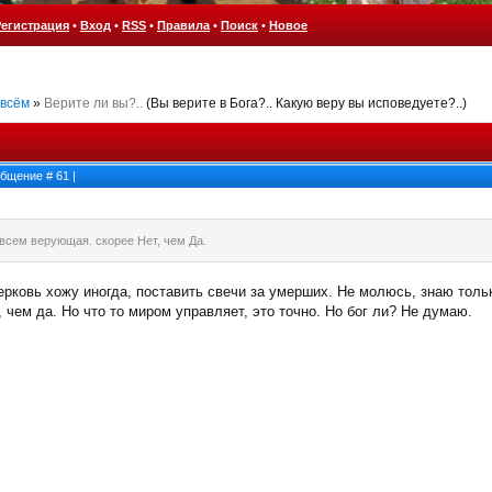
Регистрация
•
Вход
•
RSS
•
Правила
•
Поиск
•
Новое
 всём
»
Верите ли вы?..
(Вы верите в Бога?.. Какую веру вы исповедуете?..)
ообщение #
61
|
овсем верующая. скорее Нет, чем Да.
ерковь хожу иногда, поставить свечи за умерших. Не молюсь, знаю толь
чем да. Но что то миром управляет, это точно. Но бог ли? Не думаю.