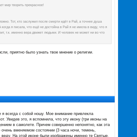
ает мир творить прекрасное!
ложно. Тот, кто заслужил после смерти идёт в Рай, а точнее душа
когда я писала, что ещё не достойна в Рай я не имела в виду, что я
рит, т.к. именно вера движет людьми. И человек не может ни во что
ысли, приятно было узнать твое мнение о религии.
 я всегда с собой ношу. Мое внимание привлекла
. Увидев это, я вспомнила, что эту икону (три иконы на
ением в самолете. Причем совершенно непонятно, как эта
 очень вменяемом состоянии (3 часа ночи, темень,
 веду. На этой иконе были изображены именно те Святые,