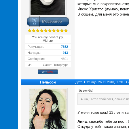
которые мне покровительств
Иисус Христос (думаю, понят
В общем, для меня это очень
You are my best of joy,
Michael
Репутация:
7352
Награды:
913
Сообщения:
4601
Из:
Санкт-Петербург
Нельсон
Дата: Пятница, 26-11-2010, 05:31 |
Quote
(
Gia
)
Анна, Читая твой пост, сложно п
У меня тоже шок! 13 лет и т
Анна
, спасибо тебе за пост.
Откуда у тебя такие знания, 