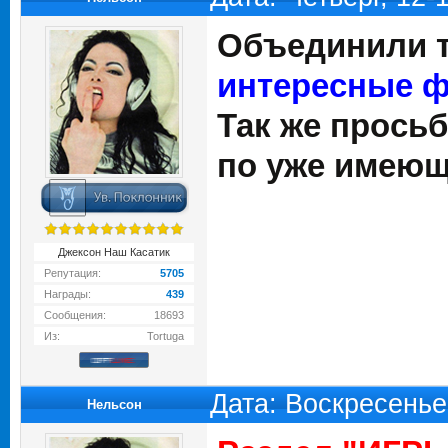
Объединили т
интересные 
Так же прось
по уже имеющ
Джексон Наш Касатик
Репутация:
5705
Награды:
439
Сообщения:
18693
Из:
Tortuga
Дата: Воскресенье
Нельсон