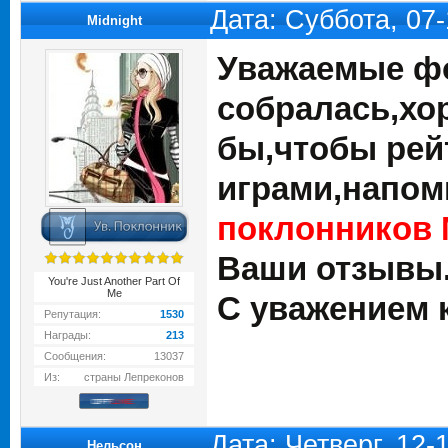
Дата: Суббота, 07
Midnight
Уважаемые фо
собралась,хо
бы,чтобы рей
играми,напом
поклонников 
Ваши отзывы
You're Just Another Part Of
Me
С уважением 
Репутация:
1530
Награды:
213
Сообщения:
13037
Из:
страны Лепреконов
Дата: Четверг, 12-
Нельсон