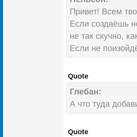
Привет! Всем тв
Если создаёшь н
не так скучно, ка
Если не поизойд
разделе, я их уд
Quote
Глебан:
А что туда добав
Quote