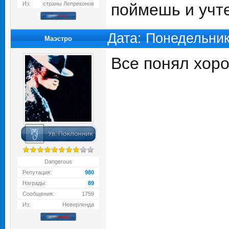
Из:
страны Лепреконов
поймешь и учт
Дата: Понедельник
Маэстро
Все понял хор
Dangerous
Репутация:
980
Награды:
89
Сообщения:
1759
Из:
Неверленда