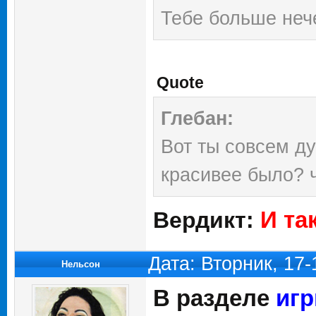
Тебе больше неч
Quote
Глебан:
Вот ты совсем д
красивее было? 
Вердикт:
И та
Дата: Вторник, 17
Нельсон
В разделе
иг