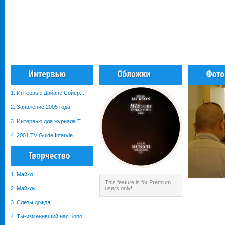
1. Интервью Дайане Сойер...
2. Заявление 2005 года
3. Интервью для журнала T...
4. 2001 TV Guide Intervie...
1. Майкл
This feature is for Premium
2. Майклу
users only!
3. Слезы дождя
4. Ты-изменивший нас Коро...