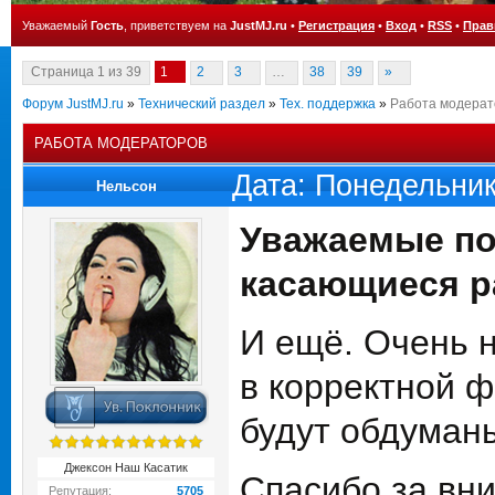
Уважаемый
Гость
, приветствуем на
JustMJ.ru
•
Регистрация
•
Вход
•
RSS
•
Прав
Страница
1
из
39
1
2
3
…
38
39
»
Форум JustMJ.ru
»
Технический раздел
»
Тех. поддержка
»
Работа модерат
РАБОТА МОДЕРАТОРОВ
Дата: Понедельник
Нельсон
Уважаемые по
касающиеся р
И ещё. Очень н
в корректной ф
будут обдуманы
Джексон Наш Касатик
Спасибо за вн
Репутация:
5705