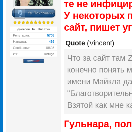
те не инфици
У некоторых п
сайт, пишет уг
Джексон Наш Касатик
Репутация:
5705
Quote
(
Vincent
)
Награды:
439
Сообщения:
18693
Из:
Tortuga
Что за сайт там 
конечно понять м
имени Майкла да
"Благотворитель
Взятой как мне к
самое интересно
Гульнара, по
Яндекс деньги "