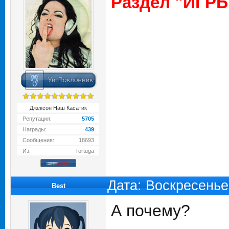
Раздел "ИГРЫ
Джексон Наш Касатик
Репутация:
5705
Награды:
439
Сообщения:
18693
Из:
Tortuga
Дата: Воскресенье
Best
А почему?