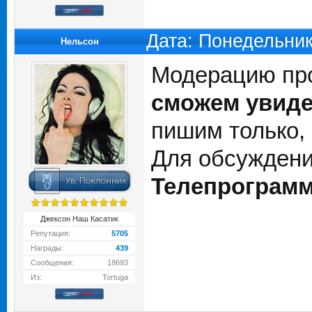
Дата: Понедельник
Нельсон
Модерацию пр
сможем увиде
пишим только,
Для обсуждени
Телепрограмм
Джексон Наш Касатик
Репутация:
5705
Награды:
439
Сообщения:
18693
Из:
Tortuga