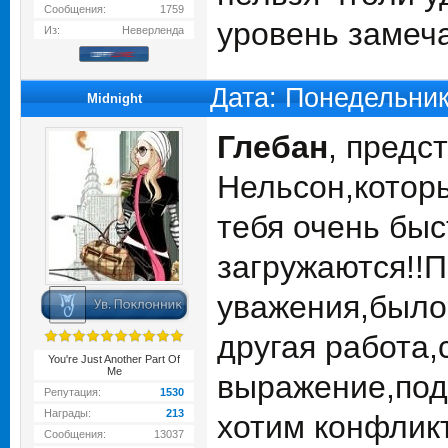
Сообщения:
1759
уровень замеч
Из:
Неверленда
Дата: Понедельник
Midnight
Глебан
, предс
Нельсон,которы
тебя очень быс
загружаются!!П
уважения,было
другая работа,
You're Just Another Part Of
Me
выражение,под
Репутация:
1530
Награды:
213
хотим конфлик
Сообщения:
13037