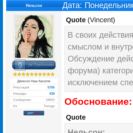
Дата: Понедельник
Нельсон
Quote
(
Vincent
)
В своих действи
смыслом и внут
Обсуждение дейс
форума) категор
исключением спе
Джексон Наш Касатик
Репутация:
5705
обсуждения всех
Награды:
439
Обоснование:
Сообщения:
18693
Из:
Tortuga
Quote
Нельсон: