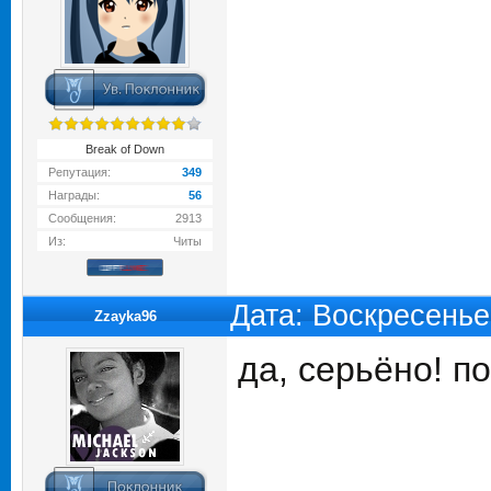
Break of Down
Репутация:
349
Награды:
56
Сообщения:
2913
Из:
Читы
Дата: Воскресенье
Zzayka96
да, серьёно! п