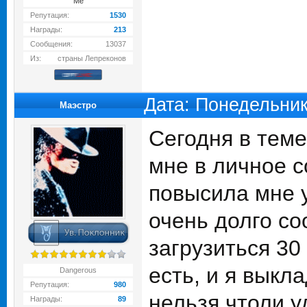
Me
Репутация:
1530
Награды:
213
Сообщения:
13037
Из:
страны Лепреконов
Дата: Понедельник
Маэстро
Сегодня в теме
мне в личное 
повысила мне у
очень долго со
загрузиться 30
есть, и я выкл
Dangerous
Репутация:
980
нельзя чтоли у
Награды:
89