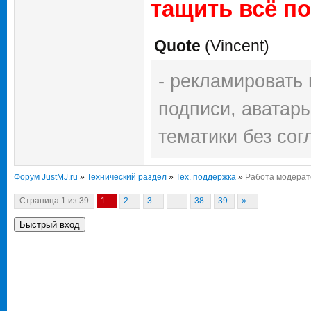
тащить всё п
41001482242539
Quote
(
Vincent
)
Можно перевести 
..мы должны быть
- рекламировать 
Очень хочется ем
подписи, аватары
благотворительны
тематики без со
мобильного теле
Форум JustMJ.ru
»
Технический раздел
»
Тех. поддержка
»
Работа модерат
Сервис действует
Страница
1
из
39
1
2
3
…
38
39
»
страны Балтии и 
Это все что я ув
или не понимаю..