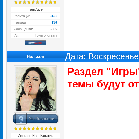
I am Alive
Репутация:
1121
Награды:
136
Сообщения:
6656
Из:
Town of dream
Дата: Воскресенье
Нельсон
Раздел "Игры
темы будут о
Джексон Наш Касатик