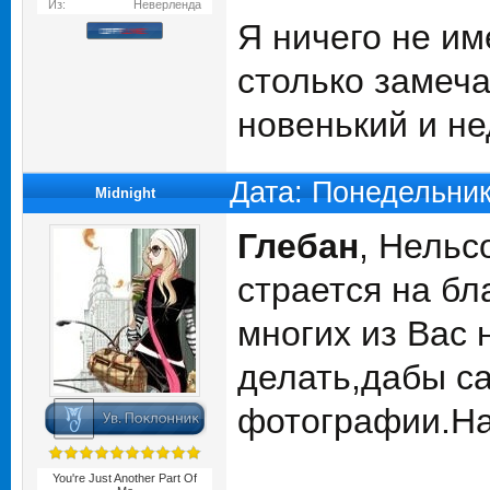
Из:
Неверленда
Я ничего не им
столько замеча
новенький и не
Дата: Понедельник
Midnight
Глебан
, Нельс
страется на бл
многих из Вас 
делать,дабы с
фотографии.На
You're Just Another Part Of