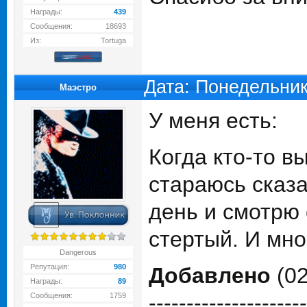
Награды:
439
Сообщения:
18693
Из:
Tortuga
Дата: Понедельник
Маэстро
У меня есть:
Когда кто-то в
стараюсь сказ
день и смотрю 
стертый. И мно
Dangerous
Репутация:
980
Добавлено
(02
Награды:
89
---------------------
Сообщения:
1759