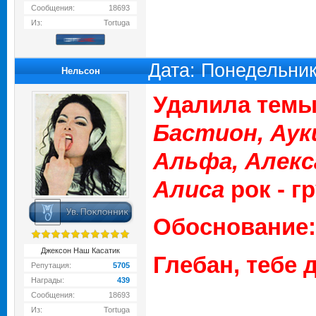
Сообщения:
18693
Из:
Tortuga
Дата: Понедельник
Нельсон
Удалила темы
Бастион, Аук
Альфа, Алекс
Алиса
рок - г
Обоснование:
Джексон Наш Касатик
Глебан, тебе
Репутация:
5705
Награды:
439
Сообщения:
18693
Из:
Tortuga