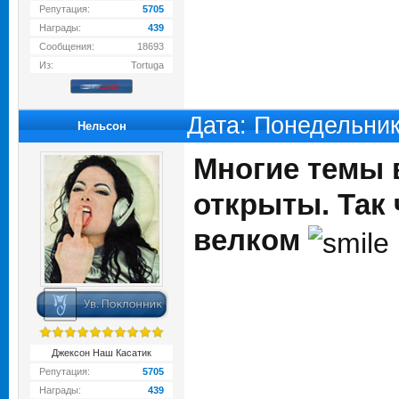
Репутация:
5705
Награды:
439
Сообщения:
18693
Из:
Tortuga
Дата: Понедельник
Нельсон
Многие темы 
открыты. Так 
велком
Джексон Наш Касатик
Репутация:
5705
Награды:
439