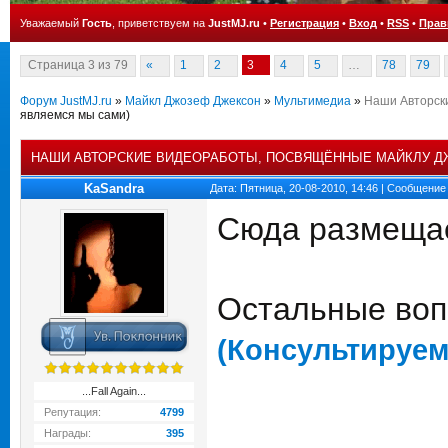
Уважаемый
Гость
, приветствуем на
JustMJ.ru
•
Регистрация
•
Вход
•
RSS
•
Прав
Страница
3
из
79
«
1
2
3
4
5
…
78
79
Форум JustMJ.ru
»
Майкл Джозеф Джексон
»
Мультимедиа
»
Наши Авторск
являемся мы сами)
НАШИ АВТОРСКИЕ ВИДЕОРАБОТЫ, ПОСВЯЩЁННЫЕ МАЙКЛУ Д
KaSandra
Дата: Пятница, 20-08-2010, 14:46 | Сообщение
Сюда размещае
Остальные воп
(Консультируем
...Fall Again...
Репутация:
4799
Награды:
395