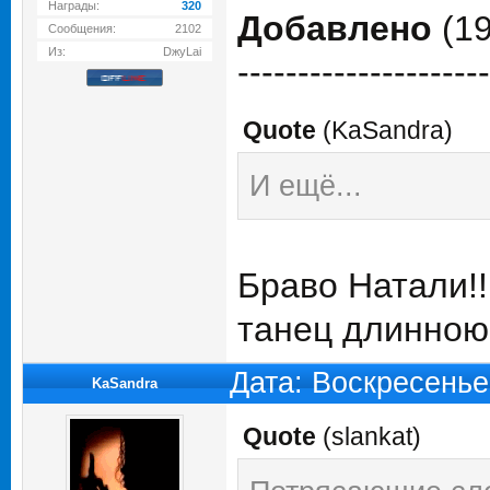
Награды:
320
Добавлено
(19
Сообщения:
2102
Из:
DжуLai
---------------------
Quote
(
KaSandra
)
И ещё...
Браво Натали!!!
танец длинною 
Дата: Воскресенье
KaSandra
Quote
(
slankat
)