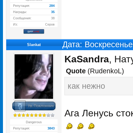
Репутация:
284
Награды:
35
Сообщения:
38
Из:
Серов
Дата: Воскресенье
Slankat
KaSandra
, Нат
Quote
(
RudenkoL
)
как нежно
Ага Ленусь сток
Dangerous
Репутация:
3843