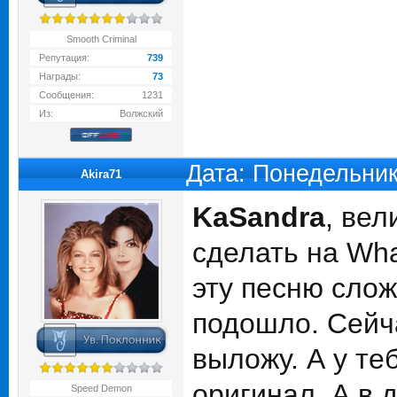
Smooth Criminal
Репутация:
739
Награды:
73
Сообщения:
1231
Из:
Волжский
Дата: Понедельник
Akira71
KaSandra
, вел
сделать на Wha
эту песню слож
подошло. Сейча
выложу. А у те
оригинал. А в 
Speed Demon