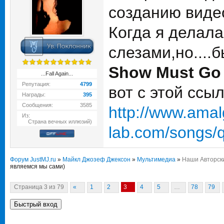
созданию видео
Когда я делала
слезами,но....б
Show Must Go
...Fall Again...
Репутация:
4799
вот с этой ссыл
Награды:
395
Сообщения:
3585
http://www.ama
Из:
Страна вечных иллюзий)
lab.com/songs/
Форум JustMJ.ru
»
Майкл Джозеф Джексон
»
Мультимедиа
»
Наши Авторск
являемся мы сами)
Страница
3
из
79
«
1
2
3
4
5
…
78
79