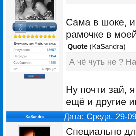
Сама в шоке, и
рамочке в моей
Джексонутая Майкломанка
Quote
(
KaSandra
)
Репутация:
13657
Награды:
1154
А чё чуть не ? На
Сообщения:
4388
Из:
Антрацит
Ну почти зай, 
ещё и другие 
Дата: Среда, 29-0
KaSandra
Специально дл