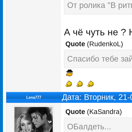
От ролика "В рит
А чё чуть не ?
Quote
(
RudenkoL
)
Спасибо тебе за
Дата: Вторник, 21
Lena777
Quote
(
KaSandra
)
ОБалдеть...