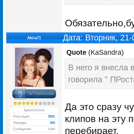
Обязательно,б
Дата: Вторник, 21
Akira71
Quote
(
KaSandra
)
В него я внесла 
говорила " ПРост
Да это сразу ч
Speed Demon
клипов на эту 
Репутация:
3991
Награды:
369
перебирает.
Сообщения:
1094