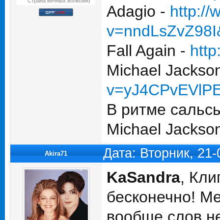
Страна вечных иллюзий)
Adagio -
http:/
v=nndLsZvZ98I&
Fall Again -
htt
Michael Jackso
v=yJ4CPvEVlP
В ритме сальс
Michael Jackso
Дата: Вторник, 21
Akira71
KaSandra
, Кли
бесконечно! М
вообще слов не