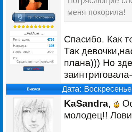
Потрясающие слов
меня покорила!
...Fall Again...
Спасибо. Как т
Репутация:
4799
Награды:
395
Так девочки,на
Сообщения:
3585
Из:
плана))) Но зд
Страна вечных иллюзий)
заинтриговала- 
Дата: Воскресенье
Викуся
KaSandra
,
Оф
молодец!! Лови