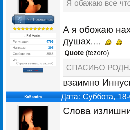
Я обажаю все что 
А я обожаю нах
...Fall Again...
душах....
Репутация:
4799
Награды:
395
Quote
(
tezoro
)
Сообщения:
3585
Из:
Страна вечных иллюзий)
СПАСИБО РОДНАЯ))
взаимно Инну
Дата: Суббота, 18
KaSandra
Слова излишни