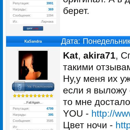
Репутация:
3991
берет.
Награды:
369
Сообщения:
1094
Из:
Ларнака
Дата: Понедельник
KaSandra
Kat
,
akira71
, С
такими отзыва
Ну,у меня их у
если я выложу 
то мне достало
...Fall Again...
Репутация:
4799
YOU -
http://
Награды:
395
Сообщения:
3585
Цвет ночи -
htt
Из: