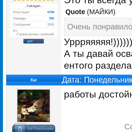
Это ты всегда 
...Fall Again...
Quote
(
МАЙКИ
)
Репутация:
4799
Награды:
395
Очень понравило
Сообщения:
3585
Из:
Страна вечных иллюзий)
Уррряяяяя!)))))
А ты давай осв
ентого раздела
Дата: Понедельник
Kat
работы достой
С