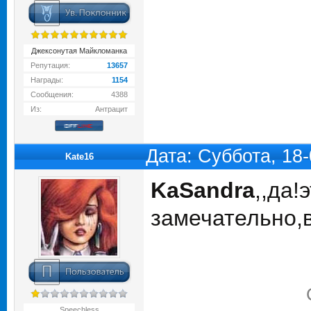
Джексонутая Майкломанка
Репутация:
13657
Награды:
1154
Сообщения:
4388
Из:
Антрацит
Дата: Суббота, 18
Kate16
KaSandra
,,да!
замечательно,в
Speechless