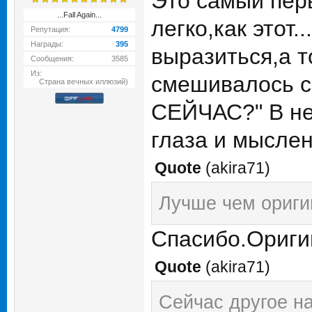
Это самый перв
...Fall Again...
легко,как этот
Репутация:
4799
Награды:
395
выразиться,а т
Сообщения:
3585
Из:
смешивалось с
Страна вечных иллюзий)
СЕЙЧАС?" В не
глаза и мыслен
Quote
(
akira71
)
Лучше чем ориги
Спасибо.Оригин
Quote
(
akira71
)
Сейчас другое на