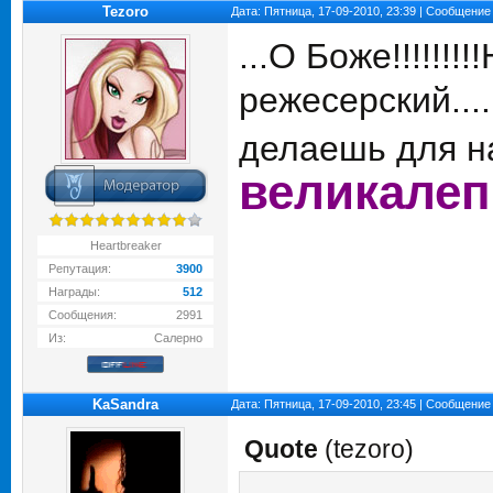
Tezoro
Дата: Пятница, 17-09-2010, 23:39 | Сообщение
...О Боже!!!!!!!!
режесерский....
делаешь для на
великалепно
Heartbreaker
Репутация:
3900
Награды:
512
Сообщения:
2991
Из:
Салерно
KaSandra
Дата: Пятница, 17-09-2010, 23:45 | Сообщение
Quote
(
tezoro
)