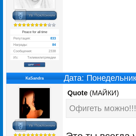
Peace for all time
Репутация:
833
Награды:
84
Сообщения:
2338
Из:
Тилимилитрямдии
Дата: Понедельник
KaSandra
Quote
(
МАЙКИ
)
Офигеть можно!!!