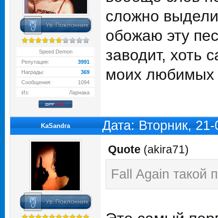
сложно выделит
обожаю эту пес
заводит, хоть 
Speed Demon
Репутация:
3991
моих любимых 
Награды:
369
Сообщения:
1094
Из:
Ларнака
Дата: Вторник, 21
KaSandra
Quote
(
akira71
)
Fall Again такой