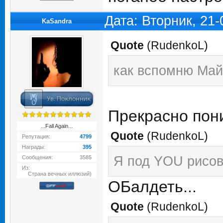
Дата: Вторник, 21
KaSandra
Quote
(
RudenkoL
)
как вспомню Майк
Прекрасно пон
...Fall Again...
Quote
(
RudenkoL
)
Репутация:
4799
Награды:
395
Я под YOU рисов
Сообщения:
3585
Из:
Страна вечных иллюзий)
ОБалдеть...
Quote
(
RudenkoL
)