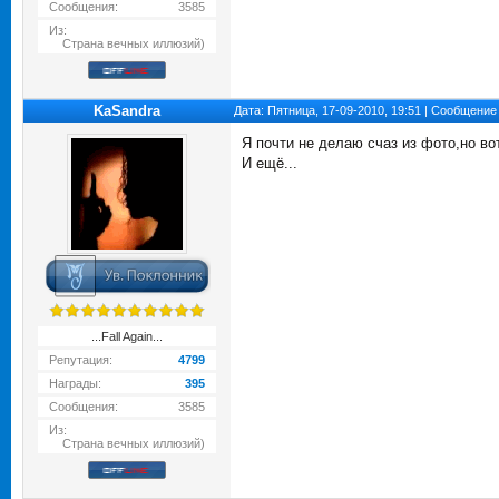
Сообщения:
3585
Из:
Страна вечных иллюзий)
KaSandra
Дата: Пятница, 17-09-2010, 19:51 | Сообщение
Я почти не делаю счаз из фото,но вот
И ещё...
...Fall Again...
Репутация:
4799
Награды:
395
Сообщения:
3585
Из:
Страна вечных иллюзий)