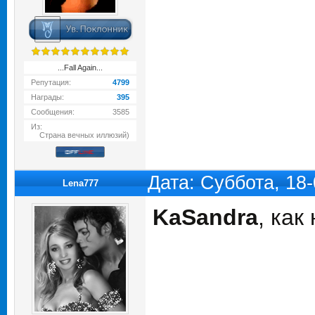
...Fall Again...
Репутация:
4799
Награды:
395
Сообщения:
3585
Из:
Страна вечных иллюзий)
Дата: Суббота, 18
Lena777
KaSandra
, ка