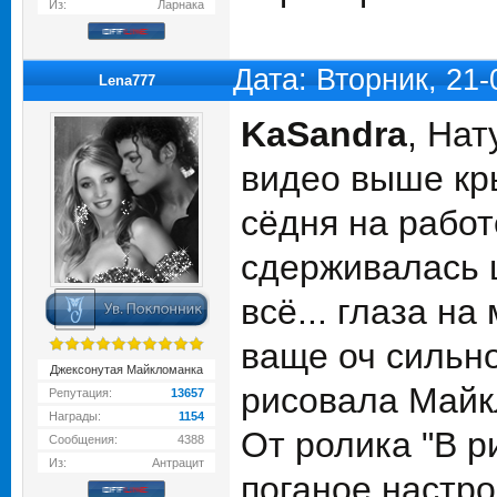
Из:
Ларнака
Дата: Вторник, 21
Lena777
KaSandra
, Нат
видео выше кр
сёдня на работ
сдерживалась ш
всё... глаза н
ваще оч сильн
Джексонутая Майкломанка
рисовала Майкл
Репутация:
13657
Награды:
1154
От ролика "В р
Сообщения:
4388
Из:
Антрацит
поганое настро