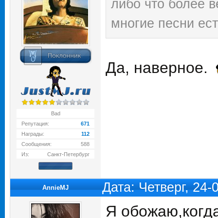
либо что более в
многие песни есть
Да, наверное.
Bad
Репутация:
671
Награды:
112
Сообщения:
588
Из:
Санкт-Петербург
Дата: Четверг, 24-
AnnieMJ
Я обожаю,когд