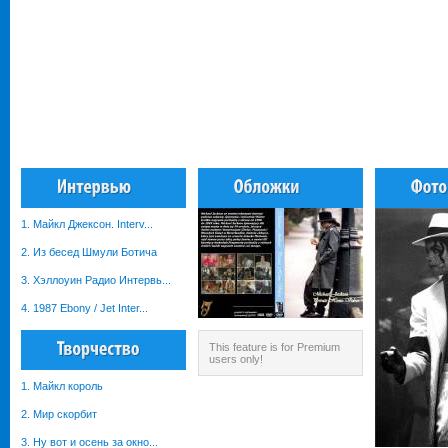
1. Майкл Джексон. Interv...
2. Из бесед Шмули Ботича
3. Хэллоуин Радио Интервь...
4. 1987 Ebony / Jet Inter...
This feature is for Premium
users only!
1. Майкл король
2. Мир скорбит
3. Ну вот и осень за окно...