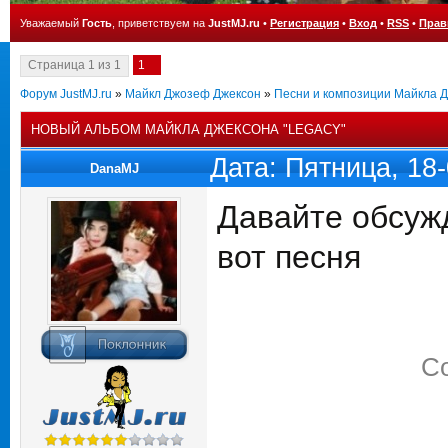
Уважаемый
Гость
, приветствуем на
JustMJ.ru
•
Регистрация
•
Вход
•
RSS
•
Прав
Страница
1
из
1
1
Форум JustMJ.ru
»
Майкл Джозеф Джексон
»
Песни и композиции Майкла 
НОВЫЙ АЛЬБОМ МАЙКЛА ДЖЕКСОНА "LEGACY"
Дата: Пятница, 18
DanaMJ
Давайте обсужд
вот песня
С