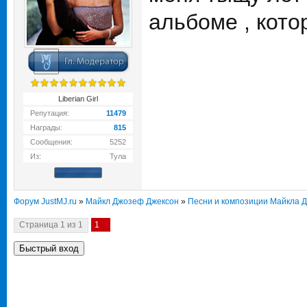
альбоме , кото
Liberian Girl
Репутация:
11479
Награды:
815
Сообщения:
5252
Из:
Тула
Форум JustMJ.ru
»
Майкл Джозеф Джексон
»
Песни и композиции Майкла 
Страница
1
из
1
1