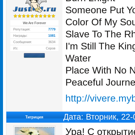
Someone Put Yo
Color Of My Sou
We Are Forever
Репутация:
7779
Slave To The R
Награды:
1081
Сообщения:
3634
I'm Still The Kin
Из:
Серов
Water
Place With No
Peaceful Journ
http://vivere.m
Дата: Вторник, 22
Тигриция
Ура! С открыт