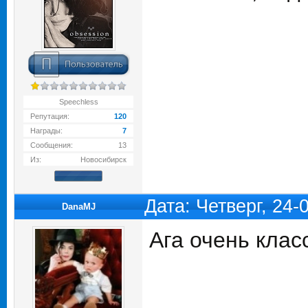
Speechless
Репутация:
120
Награды:
7
Сообщения:
13
Из:
Новосибирск
Дата: Четверг, 24-
DanaMJ
Ага очень кла