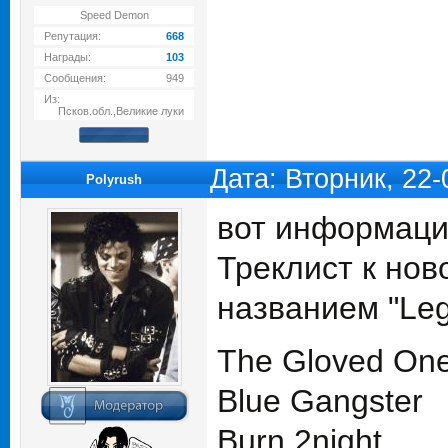
Speed Demon
Репутация:
668
Награды:
103
Сообщения:
949
Из:
Псков.обл.,Великие луки
Дата: Вторник, 22
Polyrush
вот информаци
Треклист к нов
названием "Leg
The Gloved On
Blue Gangster
Burn 2night