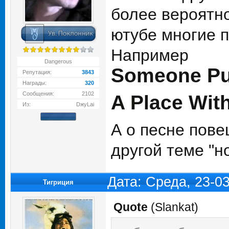
более вероятно
ютубе многие пе
Например
Dangerous
Someone Pu
Репутация:
3843
Награды:
320
Сообщения:
2102
A Place Wit
Из:
DжуLai
А о песне пове
другой теме "н
Дата: Среда, 23-0
Тигриция
Quote
(
Slankat
)