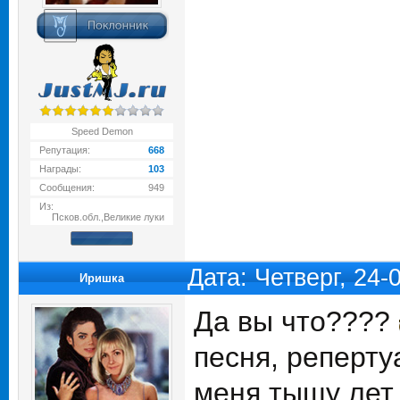
Speed Demon
Репутация:
668
Награды:
103
Сообщения:
949
Из:
Псков.обл.,Великие луки
Дата: Четверг, 24-
Иришка
Да вы что????
песня, реперту
меня тыщу лет 