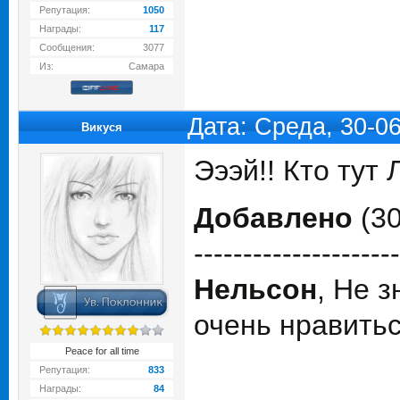
Репутация:
1050
Награды:
117
Сообщения:
3077
Из:
Самара
Дата: Среда, 30-0
Викуся
Эээй!! Кто тут
Добавлено
(30
---------------------
Нельсон
, Не 
очень нравить
Peace for all time
Репутация:
833
Награды:
84