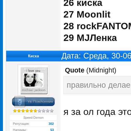
26 киска
27 Moonlit
28 rockFANTO
29 MJЛенка
Дата: Среда, 30-0
Киска
Quote
(
Midnight
)
правильно делаеш
я за ол года э
Speed Demon
Репутация:
302
Награды:
53