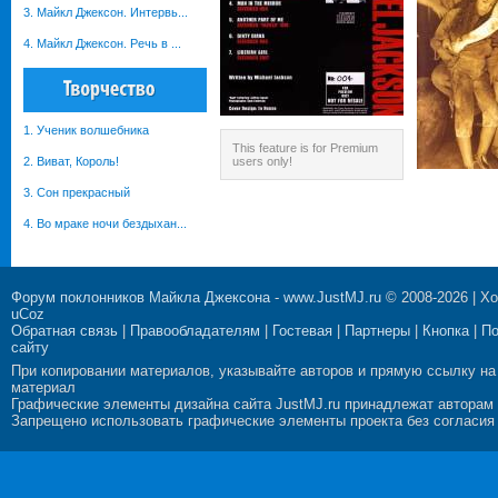
3. Майкл Джексон. Интервь...
4. Майкл Джексон. Речь в ...
1. Ученик волшебника
This feature is for Premium
2. Виват, Король!
users only!
3. Сон прекрасный
4. Во мраке ночи бездыхан...
Форум поклонников Майкла Джексона
-
www.JustMJ.ru
© 2008-2026 |
Хо
uCoz
Обратная связь
|
Правообладателям
|
Гостевая
|
Партнеры
|
Кнопка
|
П
сайту
При копировании материалов, указывайте авторов и прямую ссылку на
материал
Графические элементы дизайна сайта JustMJ.ru принадлежат авторам
Запрещено использовать графические элементы проекта без согласия