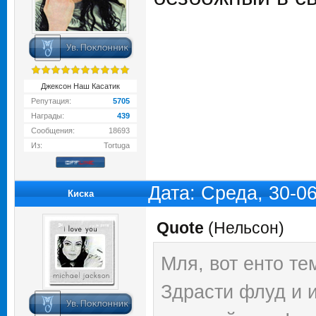
Джексон Наш Касатик
Репутация:
5705
Награды:
439
Сообщения:
18693
Из:
Tortuga
Дата: Среда, 30-0
Киска
Quote
(
Нельсон
)
Мля, вот енто тем
Здрасти флуд и и