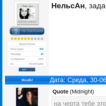
НельсАн
, зад
Speed Demon
Репутация:
302
Награды:
53
Сообщения:
1050
Из:
ПСИХУШКИ
Дата: Среда, 30-0
MissMJ
Quote
(
Midnight
)
на черта тебе эт