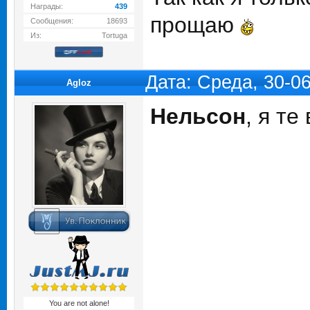
Награды:
439
прощаю
Сообщения:
18693
Из:
Tortuga
Дата: Среда, 30-0
Agloz
Нельсон
, я те
You are not alone!