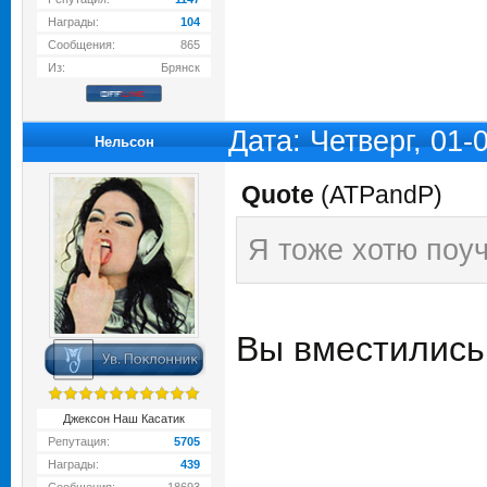
Награды:
104
Сообщения:
865
Из:
Брянск
Дата: Четверг, 01
Нельсон
Quote
(
ATPandP
)
Я тоже хотю поуч
Вы вместились
Джексон Наш Касатик
Репутация:
5705
Награды:
439