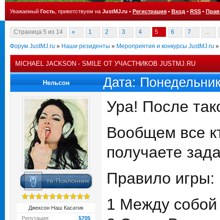
Уважаемый
Гость
, приветствуем на
JustMJ.ru
•
Регистрация
•
Вход
•
RSS
•
Прав
Страница
5
из
14
«
1
2
3
4
5
6
7
…
Форум JustMJ.ru
»
Наши резиденты
»
Мероприятия и конкурсы JustMJ.ru
»
MICHAEL JACKSON - SMILE ОТ УЧАСТНИКОВ JUSTMJ.RU
Дата: Понедельник
Нельсон
Ура! После так
Вообщем все кт
получаете зада
Правило игры:
1 Между собой
Джексон Наш Касатик
Репутация:
5705