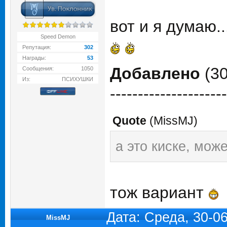
вот и я думаю.
Speed Demon
Репутация:
302
Награды:
53
Добавлено
(30
Сообщения:
1050
Из:
ПСИХУШКИ
---------------------
Quote
(
MissMJ
)
а это киске, може
тож вариант
Дата: Среда, 30-0
MissMJ