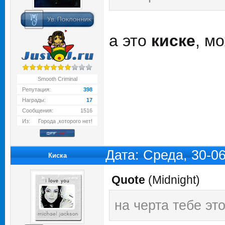
а это
киске
, м
Smooth Criminal
Репутация:
398
Награды:
17
Сообщения:
1516
Из:
Города ,которого нет!
Дата: Среда, 30-0
Киска
Quote
(
Midnight
)
на черта тебе эт