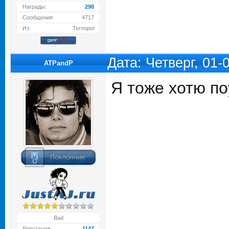
Награды:
298
Сообщения:
4717
Из:
Ternopol
Дата: Четверг, 01
ATPandP
Я тоже хотю по
Bad
Репутация:
1147