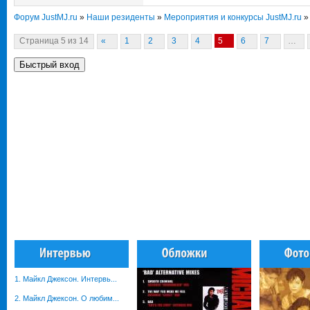
Форум JustMJ.ru
»
Наши резиденты
»
Мероприятия и конкурсы JustMJ.ru
»
Страница
5
из
14
«
1
2
3
4
5
6
7
…
1. Майкл Джексон. Интервь...
2. Майкл Джексон. О любим...