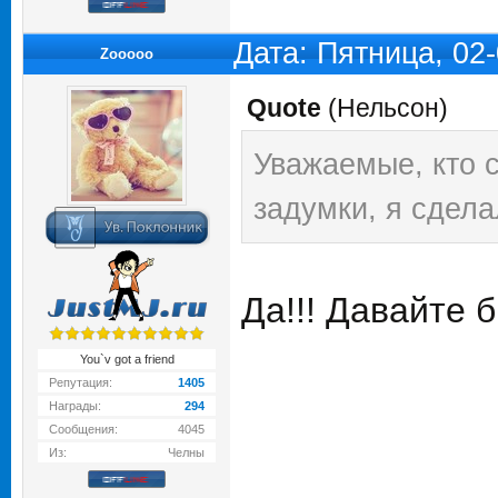
Дата: Пятница, 02
Zooooo
Quote
(
Нельсон
)
Уважаемые, кто с
задумки, я сдел
Да!!! Давайте 
You`v got a friend
Репутация:
1405
Награды:
294
Сообщения:
4045
Из:
Челны