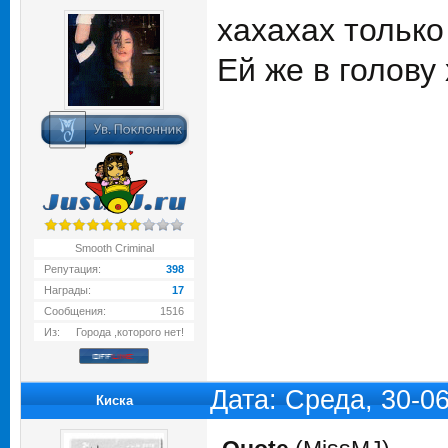
хахахах только
Ей же в голову
Smooth Criminal
Репутация:
398
Награды:
17
Сообщения:
1516
Из:
Города ,которого нет!
Дата: Среда, 30-0
Киска