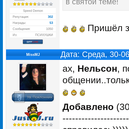
в святой теме!
Speed Demon
Репутация:
302
Награды:
53
Пришёл з
Сообщения:
1050
Из:
ПСИХУШКИ
Дата: Среда, 30-0
MissMJ
ах,
Нельсон
, 
общении..тольк
Добавлено
(30
---------------------