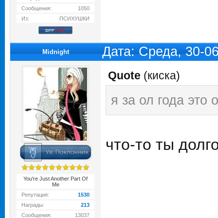
Сообщения:
1050
Из:
ПСИХУШКИ
Дата: Среда, 30-0
Midnight
Quote
(
киска
)
я за ол года это 
что-то ты долг
You're Just Another Part Of
Me
Репутация:
1530
Награды:
213
Сообщения:
13037