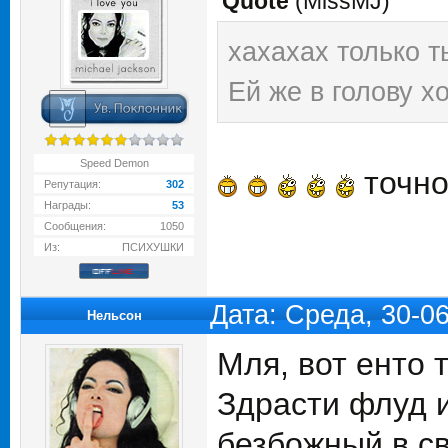
Quote
(
MissMJ
)
хахахах только т
Ей же в голову х
Speed Demon
точн
Репутация:
302
Награды:
53
Сообщения:
1050
Из:
ПСИХУШКИ
Дата: Среда, 30-0
Нельсон
Мля, вот енто
Здрасти флуд 
безбожный в св