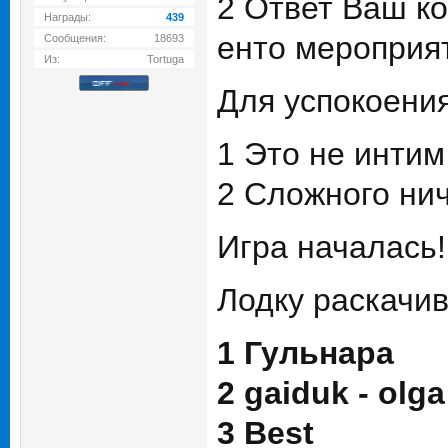
2 Ответ Ваш ко
Награды:
439
енто мероприят
Сообщения:
18693
Из:
Tortuga
Для успокоения
1 Это не инти
2 Сложного ниче
Игра началась!
Лодку раскачив
1 Гульнара
2 gaiduk - olga
3 Best