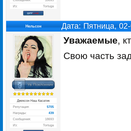
Сообщения:
18693
Из:
Tortuga
Дата: Пятница, 02
Нельсон
Уважаемые
, к
Свою часть за
Джексон Наш Касатик
Репутация:
5705
Награды:
439
Сообщения:
18693
Из:
Tortuga