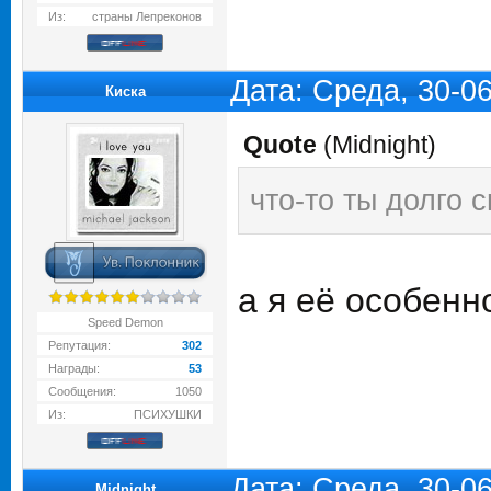
Из:
страны Лепреконов
Дата: Среда, 30-0
Киска
Quote
(
Midnight
)
что-то ты долго 
а я её особенн
Speed Demon
Репутация:
302
Награды:
53
Сообщения:
1050
Из:
ПСИХУШКИ
Дата: Среда, 30-0
Midnight