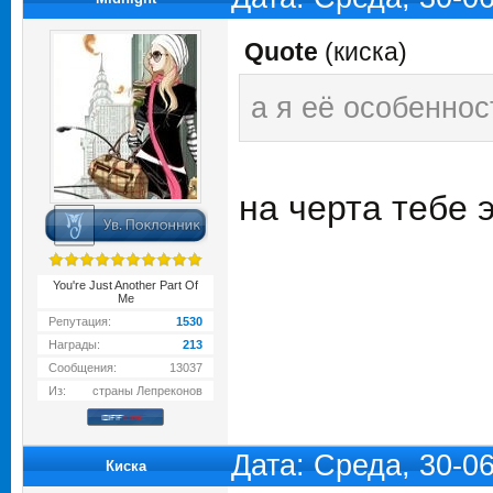
Quote
(
киска
)
а я её особеннос
на черта тебе 
You're Just Another Part Of
Me
Репутация:
1530
Награды:
213
Сообщения:
13037
Из:
страны Лепреконов
Дата: Среда, 30-0
Киска