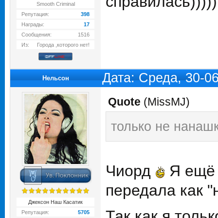
справилась)))))
Smooth Criminal
Репутация:
398
Награды:
17
Сообщения:
1516
Из:
Города ,которого нет!
Дата: Среда, 30-0
Нельсон
Quote
(
MissMJ
)
только не нанашк
Чиорд
Я ещё 
передала как "
Джексон Наш Касатик
Так как я толь
Репутация:
5705