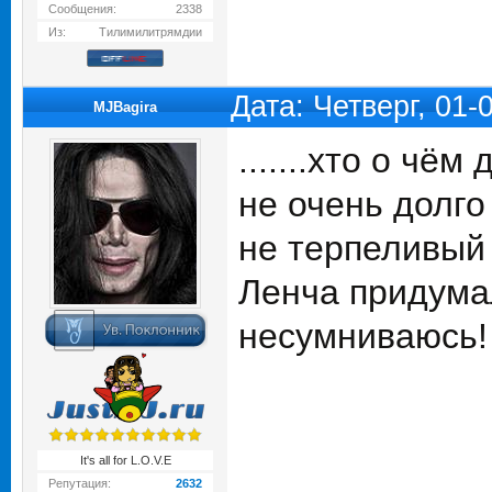
Сообщения:
2338
Из:
Тилимилитрямдии
Дата: Четверг, 01
MJBagira
.......хто о чё
не очень долго
не терпеливый 
Ленча придумал
несумниваюсь!
It's all for L.O.V.E
Репутация:
2632