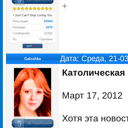
+
I Just Can't Stop Loving You
Репутация:
23434
Награды:
2272
Сообщения:
22262
Из:
Горловка
Дата: Среда, 21-0
Galoshka
Католическая
Март 17, 2012
Хотя эта новос