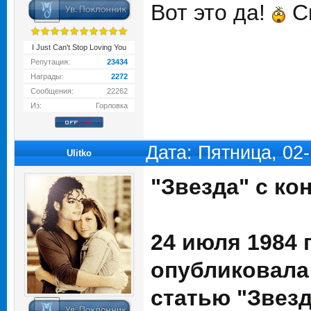
Вот это да!
Ск
I Just Can't Stop Loving You
Репутация:
23434
Награды:
2272
Сообщения:
22262
Из:
Горловка
Дата: Пятница, 02
Ulitko
"Звезда" с ко
24 июля 1984 
опубликовала
статью "Звезд