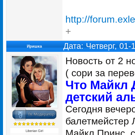
http://forum.ex
+
Дата: Четверг, 01-
Иришка
Новость от 2 н
( сори за перев
Что Майкл 
детский ал
Сегодня вечер
балетмейстер Л
Майкл Принс, с
Liberian Girl