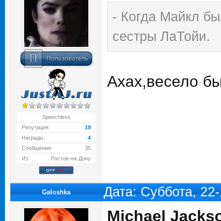
- Когда Майкл бы
сестры ЛаТойи.
Ахах,весело б
Speechless
Репутация:
19
Награды:
4
Сообщения:
35
Из:
Ростов-на-Дону
Дата: Суббота, 22
Galoshka
Michael Jackso