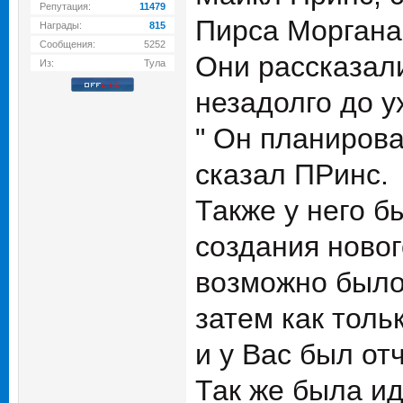
Репутация:
11479
Пирса Моргана
Награды:
815
Сообщения:
5252
Они рассказали
Из:
Тула
незадолго до у
" Он планиров
сказал ПРинс.
Также у него б
создания новог
возможно было 
затем как толь
и у Вас был отч
Так же была ид