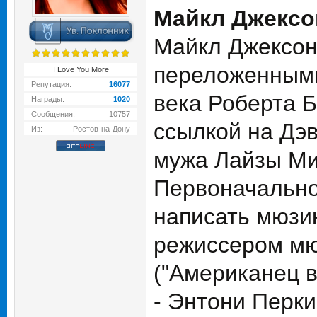
Майкл Джексон
Майкл Джексон 
переложенными 
I Love You More
Репутация:
16077
века Роберта Б
Награды:
1020
Сообщения:
10757
ссылкой на Дэ
Из:
Ростов-на-Дону
мужа Лайзы Ми
Первоначально,
написать мюзик
режиссером мю
("Американец 
- Энтони Перки