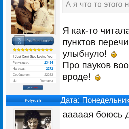
А я что то этого
Я как-то читал
пунктов перечи
улыбнуло!
I Just Can't Stop Loving You
Про пауков во
Репутация:
23434
Награды:
2272
вроде!
Сообщения:
22262
Из:
Горловка
Дата: Понедельник
Polyrush
ааааая боюсь д