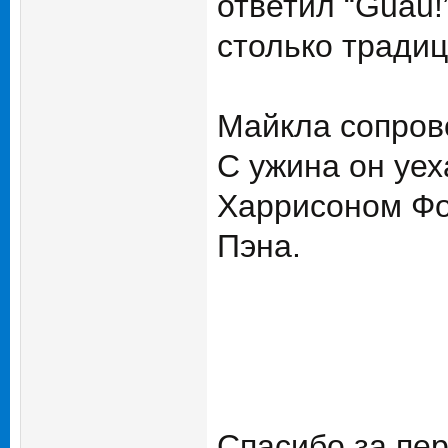
ответил “Guau!
столько традиц
Майкла сопров
С ужина он уех
Харрисоном Фо
Пэна.
Спасибо за пер