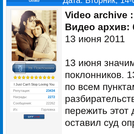
Дата: Вторник, 14
Ulitko
Video archive 
Видео архив: 
13 июня 2011
13 июня значи
поклонников. 1
по всем пункта
I Just Can't Stop Loving You
Репутация:
23434
разбирательст
Награды:
2272
Сообщения:
22262
пережить этот 
Из:
Горловка
оставил суд о