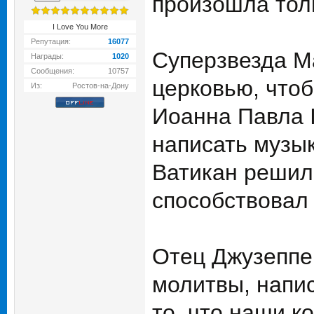
произошла тол
I Love You More
Репутация:
16077
Суперзвезда М
Награды:
1020
Сообщения:
10757
церковью, что
Из:
Ростов-на-Дону
Иоанна Павла I
написать музык
Ватикан решил
способствовал
Отец Джузеппе 
молитвы, напи
то, что наши к