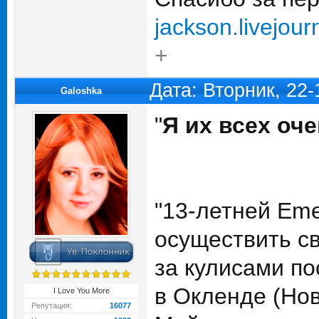
jackson.livejou
+
Дата: Вторник, 22
Galoshka
"
Я их всех оч
"13-летней Eme
осуществить с
за кулисами по
в Окленде (Нов
I Love You More
Репутация:
16077