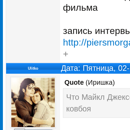
фильма
запись интерв
http://piersmor
+
Дата: Пятница, 02
Ulitko
Quote
(
Иришка
)
Что Майкл Джекс
ковбоя