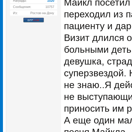
Майкл посетил 
Награды:
1020
Сообщения:
10757
переходил из п
Из:
Ростов-на-Дону
пациенту и дар
Визит длился о
больными детьм
девушка, страд
суперзвездой. 
не знаю..Я дей
не выступающим
приносить им 
А еще один мал