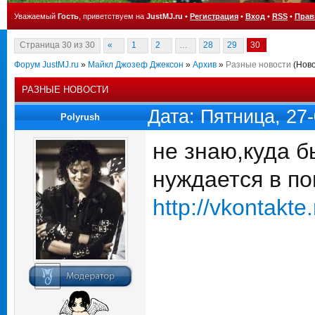
Уважаемый
Гость
, приветствуем на
JustMJ.ru
•
Регистрация
•
Вход
•
RSS
•
Прав
Страница
30
из
30
«
1
2
…
28
29
30
Форум JustMJ.ru
»
Майкл Джозеф Джексон
»
Архив
»
Разные новости
(Ново
РАЗНЫЕ НОВОСТИ
Дата: Пятница, 27
Polyrush
не знаю,куда б
нуждается в по
http://vkontakt