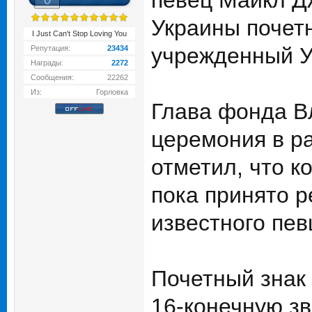
певец Майкл Дж
Украины почет
I Just Can't Stop Loving You
учрежденный У
Репутация:
23434
Награды:
2272
Сообщения:
22262
Из:
Горловка
Глава фонда Вл
церемония в р
отметил, что к
пока принято 
известного пев
Почетный знак
16-конечную з