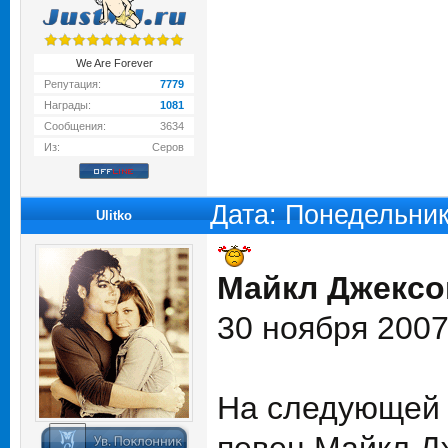
We Are Forever
Репутация:
7779
Награды:
1081
Сообщения:
3634
Из:
Серов
Дата: Понедельник
Ulitko
Майкл Джексон
30 ноября 200
На следующей 