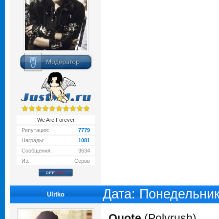
We Are Forever
Репутация:
7779
Награды:
1081
Сообщения:
3634
Из:
Серов
Дата: Понедельник
Ulitko
Quote
(
Polyrush
)