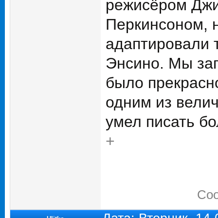
режисёром Джи
Перкинсоном, н
адаптировали т
Энсино. Мы запи
было прекрасно
одним из вели
умел писать б
+
Соо