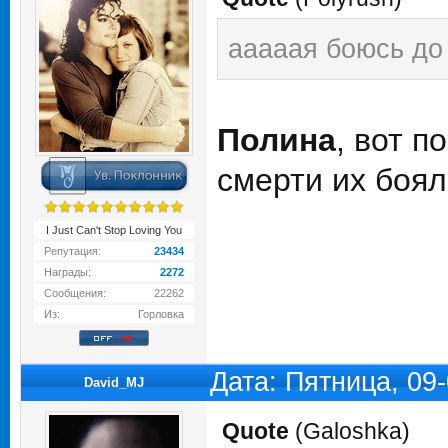
ааааая боюсь до
Полина
, вот п
смерти их боя
I Just Can't Stop Loving You
Репутация:
23434
Награды:
2272
Сообщения:
22262
Из:
Горловка
Дата: Пятница, 09
David_MJ
Quote
(
Galoshka
)