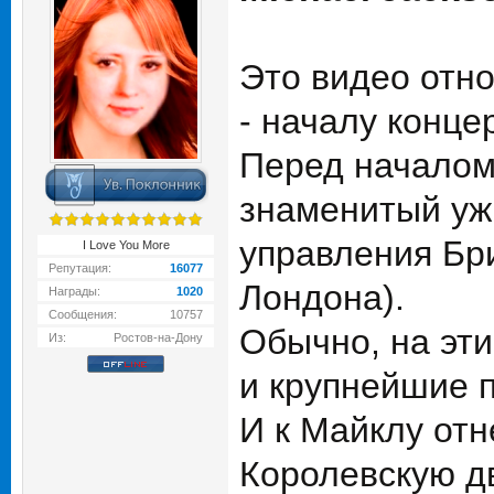
Это видео отно
- началу конце
Перед началом
знаменитый ужи
управления Бр
I Love You More
Репутация:
16077
Лондона).
Награды:
1020
Сообщения:
10757
Обычно, на эт
Из:
Ростов-на-Дону
и крупнейшие 
И к Майклу отн
Королевскую д