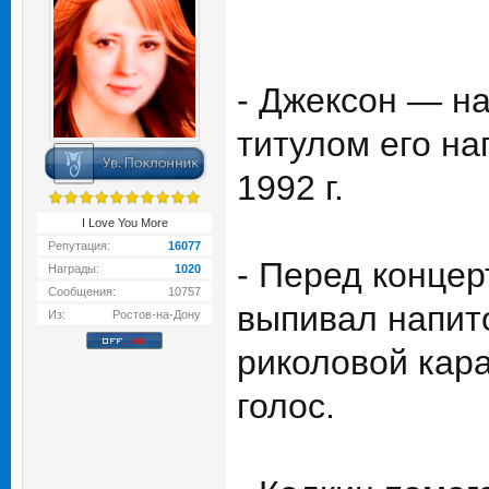
- Джексон — н
титулом его на
1992 г.
I Love You More
Репутация:
16077
- Перед концер
Награды:
1020
Сообщения:
10757
выпивал напито
Из:
Ростов-на-Дону
риколовой кара
голос.