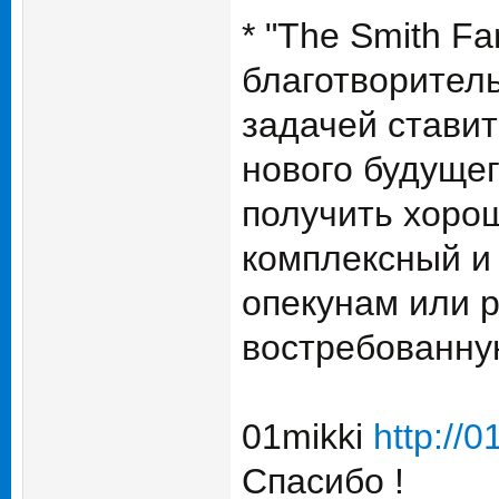
* "The Smith F
благотворител
задачей стави
нового будущег
получить хорош
комплексный и 
опекунам или 
востребованн
01mikki
http://
Спасибо !