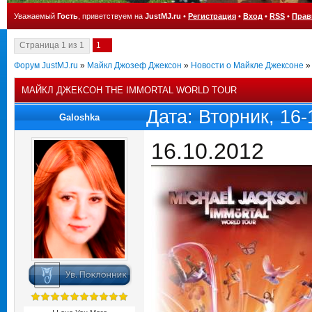
Уважаемый
Гость
, приветствуем на
JustMJ.ru
•
Регистрация
•
Вход
•
RSS
•
Прав
Страница
1
из
1
1
Форум JustMJ.ru
»
Майкл Джозеф Джексон
»
Новости о Майкле Джексоне
»
МАЙКЛ ДЖЕКСОН THE IMMORTAL WORLD TOUR
Дата: Вторник, 16
Galoshka
16.10.2012