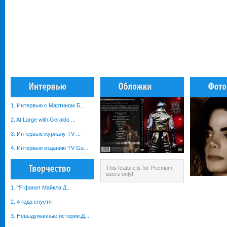
1. Интервью с Мартином Б...
2. At Large with Geraldo ...
3. Интервью журналу TV ...
4. Интервью изданию TV Gu...
This feature is for Premium
users only!
1. "Я фанат Майкла Д...
2. 4 года спустя
3. Невыдуманные истории.Д...