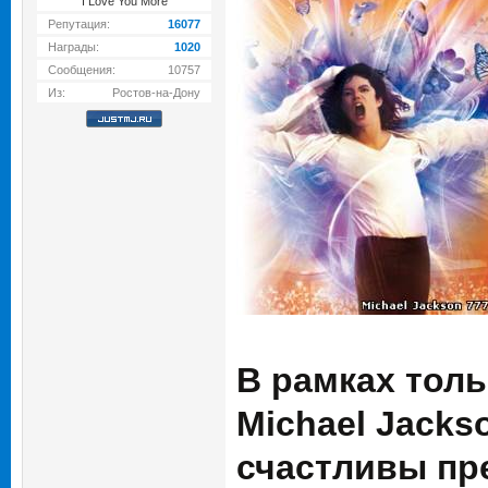
I Love You More
Репутация:
16077
Награды:
1020
Сообщения:
10757
Из:
Ростов-на-Дону
В рамках толь
Michael Jack
счастливы пр