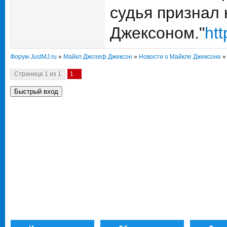
судья признал
Джексоном."
ht
Форум JustMJ.ru
»
Майкл Джозеф Джексон
»
Новости о Майкле Джексоне
»
Страница
1
из
1
1