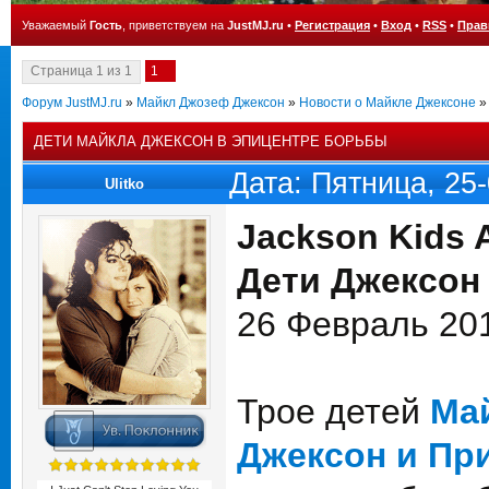
Уважаемый
Гость
, приветствуем на
JustMJ.ru
•
Регистрация
•
Вход
•
RSS
•
Прав
Страница
1
из
1
1
Форум JustMJ.ru
»
Майкл Джозеф Джексон
»
Новости о Майкле Джексоне
»
ДЕТИ МАЙКЛА ДЖЕКСОН В ЭПИЦЕНТРЕ БОРЬБЫ
Дата: Пятница, 25
Ulitko
Jackson Kids A
Дети Джексон 
26 Февраль 20
Трое детей
Ма
Джексон и При