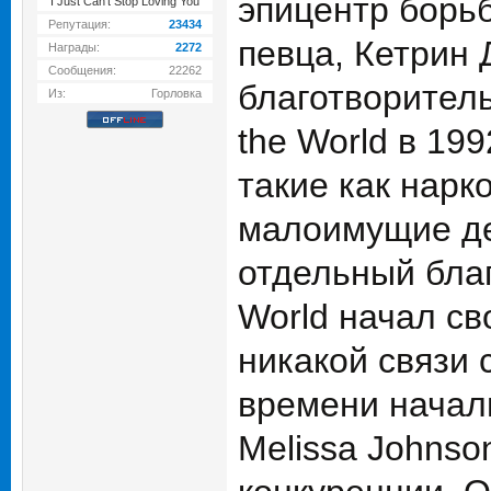
эпицентр борь
I Just Can't Stop Loving You
Репутация:
23434
певца, Кетрин 
Награды:
2272
Сообщения:
22262
благотворител
Из:
Горловка
the World в 19
такие как нарк
малоимущие де
отдельный бла
World начал св
никакой связи 
времени начали
Melissa Johnso