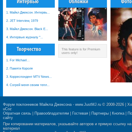
1. Майкл Джексон. Интервь...
2. JET Interview, 1979
3. Майкл Джексон. Black E...
4. Интервью журналу "...
This feature is for Premium
users only!
1. For Michael…
2. Памяти Короля
3. Корреспондент MTV News...
4. Согрей меня своим тепл...
Форум поклонников Майкла Джексона
-
www.JustMJ.ru
© 2008-2026 |
Хо
uCoz
Обратная связь
|
Правообладателям
|
Гостевая
|
Партнеры
|
Кнопка
|
П
сайту
При копировании материалов, указывайте авторов и прямую ссылку на
материал