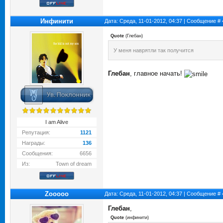
Инфинити
Дата: Среда, 11-01-2012, 04:37 | Сообщение #
Quote
(
Глебан
)
У меня наврятли так получится
Глебан
, главное начать!
I am Alive
Репутация:
1121
Награды:
136
Сообщения:
6656
Из:
Town of dream
Zooooo
Дата: Среда, 11-01-2012, 04:37 | Сообщение #
Глебан
,
Quote
(
инфинити
)