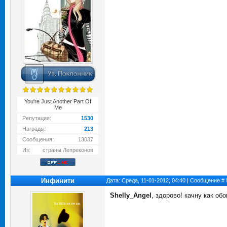
You're Just Another Part Of
Me
Репутация:
1530
Награды:
213
Сообщения:
13037
Из:
страны Лепреконов
Инфинити
Дата: Среда, 11-01-2012, 04:40 | Сообщение #
Shelly_Angel
, здорово! качну как обо