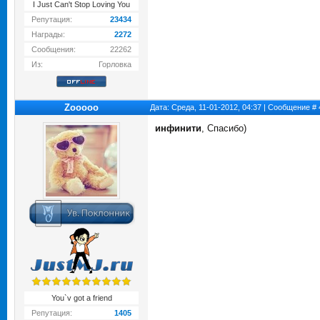
I Just Can't Stop Loving You
Репутация:
23434
Награды:
2272
Сообщения:
22262
Из:
Горловка
Zooooo
Дата: Среда, 11-01-2012, 04:37 | Сообщение #
инфинити
, Спасибо)
You`v got a friend
Репутация:
1405