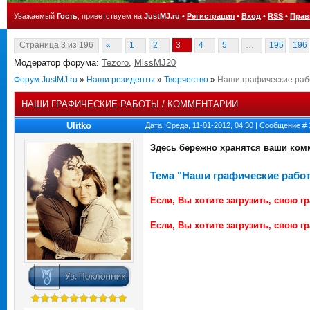
Уважаемый
Гость
, приветствуем на
JustMJ.ru
•
Регистрация
•
Вход
•
RSS
•
Прав
Страница
3
из
196
«
1
2
3
4
5
…
195
196
Модератор форума:
Tezoro
,
MissMJ20
Форум JustMJ.ru
»
Наши резиденты
»
Творчество
»
Наши графические раб
НАШИ ГРАФИЧЕСКИЕ РАБОТЫ / КОММЕНТАРИИ
Ulitko
Дата: Среда, 11-01-2012, 04:30 | Сообщение #
Здесь бережно хранятся ваши ком
Тема "Наши графические рабо
Если, Вы хотите загрузить, свою г
Если, Вы хотите загрузить, свою 