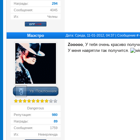
Награды:
294
Сообщения:
4045
Из:
Челны
Маэстро
Дата: Среда, 11-01-2012, 04:37 | Сообщение #
Zooooo
, У тебя очень красиво получ
У меня наврятли так получится.
Dangerous
Репутация:
980
Награды:
89
Сообщения:
1759
Из:
Неверленда