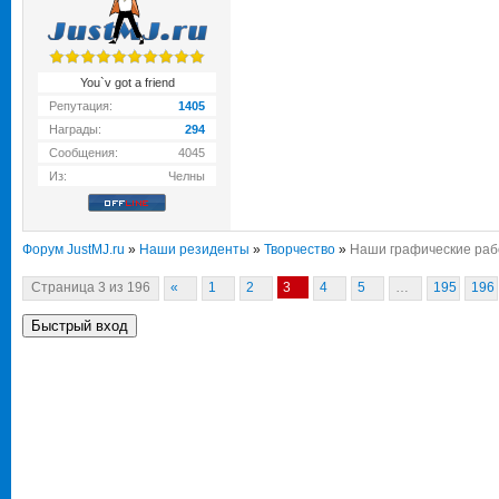
You`v got a friend
Репутация:
1405
Награды:
294
Сообщения:
4045
Из:
Челны
Форум JustMJ.ru
»
Наши резиденты
»
Творчество
»
Наши графические раб
Страница
3
из
196
«
1
2
3
4
5
…
195
196