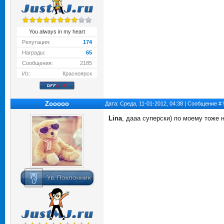
You always in my heart
Репутация:
174
Награды:
65
Сообщения:
2185
Из:
Красноярск
Zooooo
Дата: Среда, 11-01-2012, 04:38 | Сообщение #
Lina
, дааа суперски) по моему тоже 