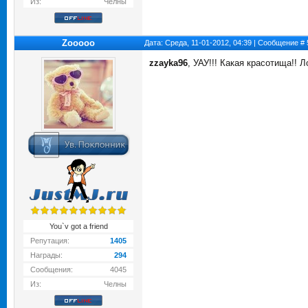
Из:
Челны
Zooooo
Дата: Среда, 11-01-2012, 04:39 | Сообщение #
zzayka96
, УАУ!!! Какая красотища!! Л
You`v got a friend
Репутация:
1405
Награды:
294
Сообщения:
4045
Из:
Челны