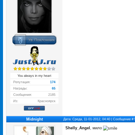
You always in my heart
Репутация:
174
Награды:
65
Сообщения:
2185
Из:
Красноярск
Midnight
Дата: Среда, 11-01-2012, 04:40 | Сообщение #
Shelly_Angel
, мило