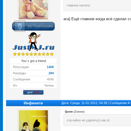
главное начать!
ага) Ещё главное когда всё сделал сл
You`v got a friend
Репутация:
1405
Награды:
294
Сообщения:
4045
Из:
Челны
Инфинити
Дата: Среда, 11-01-2012, 04:38 | Сообщение #
Quote
(
Zooooo
)
случайно не удалить)) как я)