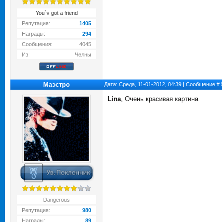
You`v got a friend
Репутация:
1405
Награды:
294
Сообщения:
4045
Из:
Челны
Маэстро
Дата: Среда, 11-01-2012, 04:39 | Сообщение #
Lina
, Очень красивая картина
Dangerous
Репутация:
980
Награды:
89