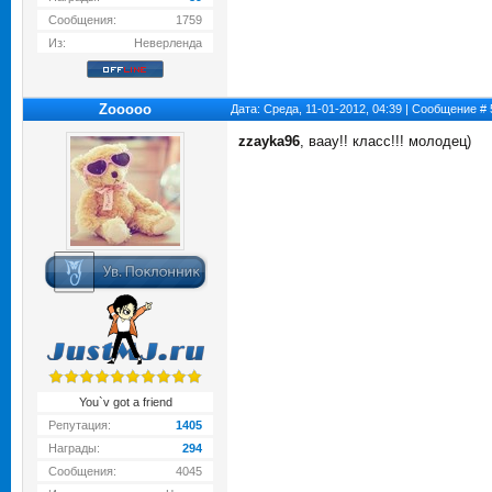
Сообщения:
1759
Из:
Неверленда
Zooooo
Дата: Среда, 11-01-2012, 04:39 | Сообщение #
zzayka96
, ваау!! класс!!! молодец)
You`v got a friend
Репутация:
1405
Награды:
294
Сообщения:
4045