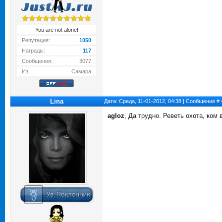
You are not alone!
Репутация:
1050
Награды:
117
Сообщения:
3077
Из:
Самара
Lina
Дата: Среда, 11-01-2012, 04:38 | Сообщение #
agloz
, Да трудно. Реветь охота, ком 