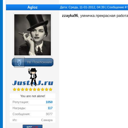
Agloz
Дата: Среда, 11-01-2012, 04:39 | Сообщение #
zzayka96
, умничка.прекрасная работ
You are not alone!
Репутация:
1050
Награды:
117
Сообщения:
3077
Из:
Самара