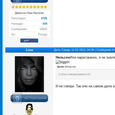
Джексон Наш Касатик
Репутация:
5705
Награды:
439
Сообщения:
18693
Из:
Tortuga
Lina
Дата: Среда, 11-01-2012, 04:38 | Сообщение #
Нельсон
Или нарисованно, я не знала
Quote
(
Нельсон
)
Слёзы наворачиваются!
И не говори. Так оно на самом деле 