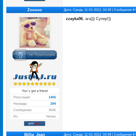
Zooooo
Дата: Среда, 11-01-2012, 04:39 | Сообщение #
zzayka96
, ага))) Супер!))
You`v got a friend
Репутация:
1405
Награды:
294
Сообщения:
4045
Из:
Челны
Billie_Jean
Дата: Среда, 11-01-2012, 04:39 | Сообщение #