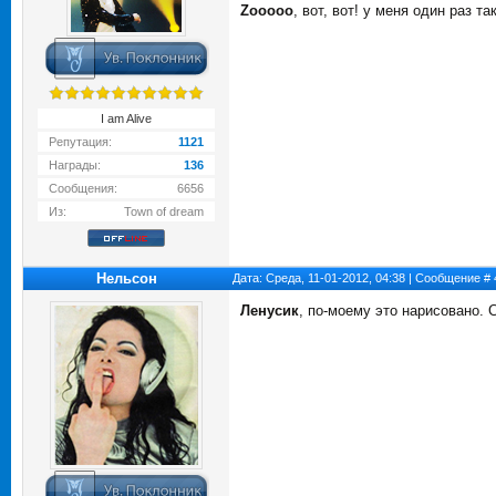
Zooooo
, вот, вот! у меня один раз т
I am Alive
Репутация:
1121
Награды:
136
Сообщения:
6656
Из:
Town of dream
Нельсон
Дата: Среда, 11-01-2012, 04:38 | Сообщение #
Ленусик
, по-моему это нарисовано.