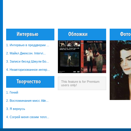
1. Интервью в преддверии ...
2. Майкл Джексон. Intervi...
3. Записи бесед Шмули Бо...
4. Неавторизованное интер...
This feature is for Premium
users only!
1. Гений
2. Воспоминания мисс Aile...
3. Я вернусь
4. Согрей меня своим тепл...