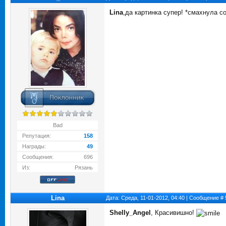
Lina
,да картинка супер! *смахнула с
Bad
Репутация:
158
Награды:
49
Сообщения:
696
Из:
Рязань
Lina
Дата: Среда, 11-01-2012, 04:40 | Сообщение #
Shelly_Angel
, Красивишно!