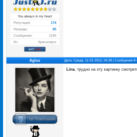
You always in my heart
Репутация:
174
Награды:
65
Сообщения:
2185
Из:
Красноярск
Agloz
Дата: Среда, 11-01-2012, 04:38 | Сообщение #
Lina
, трудно на эту картинку смотрет