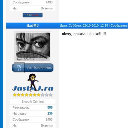
Сообщения:
1493
Из:
Вязники
BadMJ
Дата: Суббота, 02-10-2010, 12:19 | Сообщение
alexy
, прикольненько!!!!!!
Smooth Criminal
Репутация:
555
Награды:
136
Сообщения:
1493
Из:
Вязники