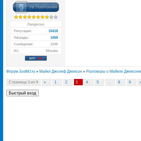
Dangerous
Репутация:
15418
Награды:
1059
Сообщения:
2296
Из:
Москва
Форум JustMJ.ru
»
Майкл Джозеф Джексон
»
Разговоры о Майкле Джексон
Страница
3
из
9
«
1
2
3
4
5
…
8
9