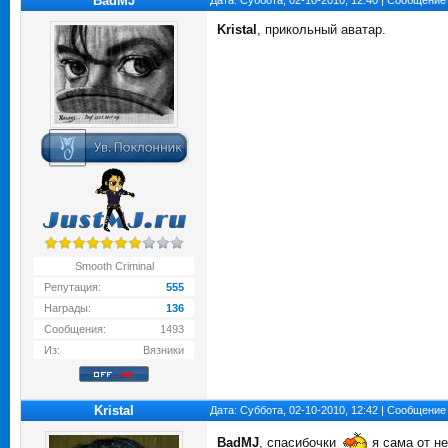
BadMJ
Дата: Суббота, 02-10-2010, 12:40 | Сообщение
Kristal
, прикольный аватар.
Smooth Criminal
Репутация:
555
Награды:
136
Сообщения:
1493
Из:
Вязники
Kristal
Дата: Суббота, 02-10-2010, 12:42 | Сообщение
BadMJ
, спасибочки
я сама от н