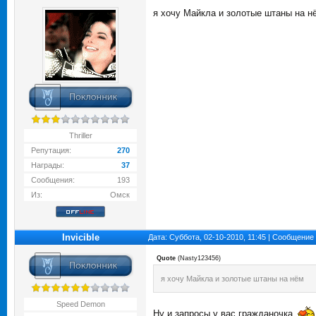
я хочу Майкла и золотые штаны на н
Thriller
Репутация:
270
Награды:
37
Сообщения:
193
Из:
Омск
Invicible
Дата: Суббота, 02-10-2010, 11:45 | Сообщение
Quote
(
Nasty123456
)
я хочу Майкла и золотые штаны на нём
Speed Demon
Ну и запросы у вас гражданочка