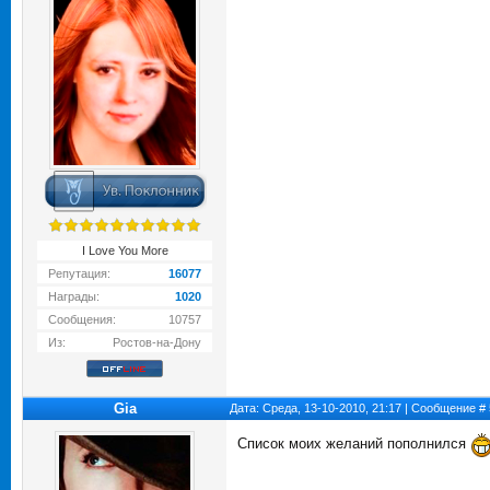
I Love You More
Репутация:
16077
Награды:
1020
Сообщения:
10757
Из:
Ростов-на-Дону
Gia
Дата: Среда, 13-10-2010, 21:17 | Сообщение #
Список моих желаний пополнился