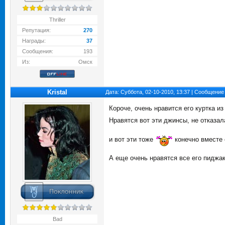
Thriller
Репутация:
270
Награды:
37
Сообщения:
193
Из:
Омск
Kristal
Дата: Суббота, 02-10-2010, 13:37 | Сообщение
Короче, очень нравится его куртка и
Нравятся вот эти джинсы, не отказал
и вот эти тоже
конечно вместе 
А еще очень нравятся все его пиджак
Bad