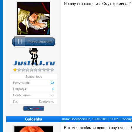
Я хочу его костю из "Смут криминал"
Speechless
Репутация:
23
Награды:
6
Сообщения:
27
Из:
Владимир
Galoshka
Дата: Воскресенье, 10-10-2010, 11:02 | Сообщ
Вот моя любимая вещь, хочу очень! 