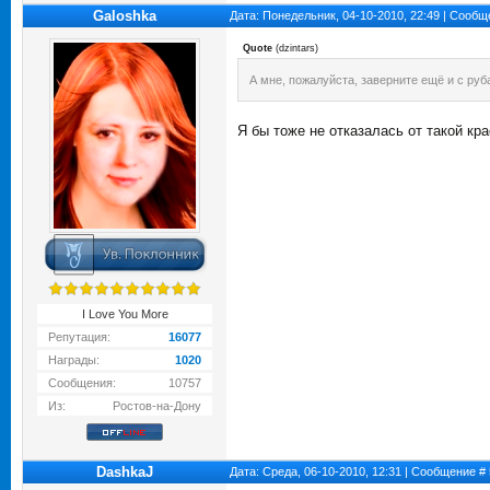
Galoshka
Дата: Понедельник, 04-10-2010, 22:49 | Сооб
Quote
(
dzintars
)
А мне, пожалуйста, заверните ещё и с ру
Я бы тоже не отказалась от такой кр
I Love You More
Репутация:
16077
Награды:
1020
Сообщения:
10757
Из:
Ростов-на-Дону
DashkaJ
Дата: Среда, 06-10-2010, 12:31 | Сообщение #