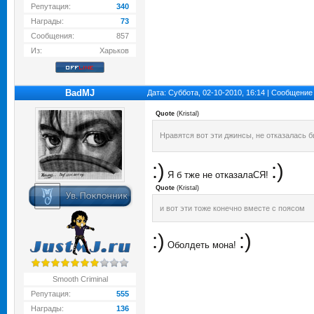
Репутация:
340
Награды:
73
Сообщения:
857
Из:
Харьков
BadMJ
Дата: Суббота, 02-10-2010, 16:14 | Сообщение
Quote
(
Kristal
)
Нравятся вот эти джинсы, не отказалась б
:)
:)
Я б тже не отказалаСЯ!
Quote
(
Kristal
)
и вот эти тоже конечно вместе с поясом
:)
:)
Оболдеть мона!
Smooth Criminal
Репутация:
555
Награды:
136