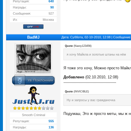
Репутация:
640
Награды:
90
Сообщения:
927
Из:
Москва
BadMJ
Дата: Суббота, 02-10-2010, 12:08 | Сообщение
Quote
(
Nasty123456
)
я хочу Майкла и золотые штаны на нём
Я тоже это хочу, Можно просто Майкл
Добавлено
(02.10.2010, 12:08)
---------------------------------------------
Quote
(
INVICIBLE
)
Ну и запросы у вас гражданочка
Подумаш, Это ж просто меты, мы ж не
Smooth Criminal
Репутация:
555
Награды:
136