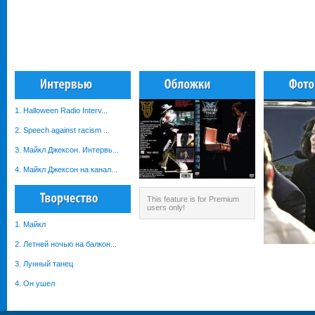
1. Halloween Radio Interv...
2. Speech against racism ...
3. Майкл Джексон. Интервь...
4. Майкл Джексон на канал...
This feature is for Premium
users only!
1. Майкл
2. Летней ночью на балкон...
3. Лунный танец
4. Он ушел