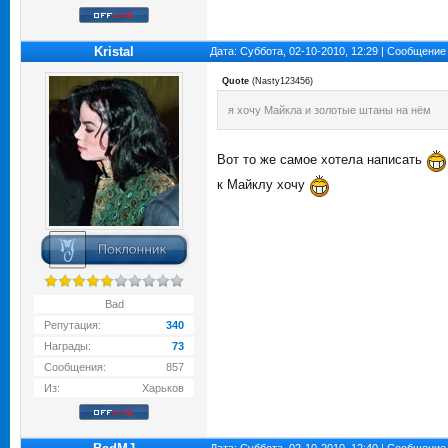
Kristal
Дата: Суббота, 02-10-2010, 12:29 | Сообщение
Quote
(
Nasty123456
)
я хочу Майкла и золотые штаны на нём
Вот то же самое хотела написать
к Майклу хочу
Bad
Репутация:
340
Награды:
73
Сообщения:
857
Из:
Харьков