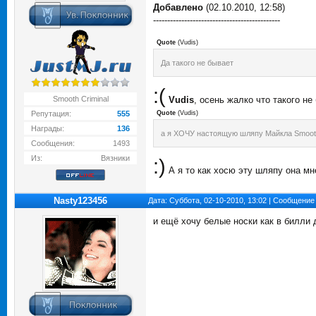
Добавлено
(02.10.2010, 12:58)
---------------------------------------------
Quote
(
Vudis
)
Да такого не бывает
:(
Smooth Criminal
Vudis
, осень жалко что такого н
Репутация:
555
Quote
(
Vudis
)
Награды:
136
а я ХОЧУ настоящую шляпу Майкла Smooth
Сообщения:
1493
Из:
Вязники
:)
А я то как хосю эту шляпу она мн
Nasty123456
Дата: Суббота, 02-10-2010, 13:02 | Сообщение
и ещё хочу белые носки как в билли