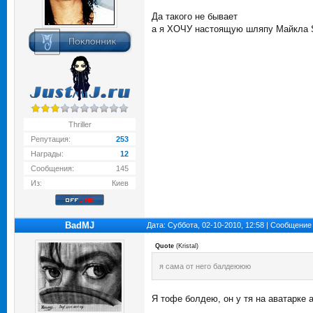
Да такого не бывает
а я ХОЧУ настоящую шляпу Майкла S
Thriller
Репутация:
253
Награды:
12
Сообщения:
145
Из:
Киев
BadMJ
Дата: Суббота, 02-10-2010, 12:58 | Сообщение
Quote
(
Kristal
)
я сама от него балдеююю
Я тофе болдею, он у тя на аватарке 