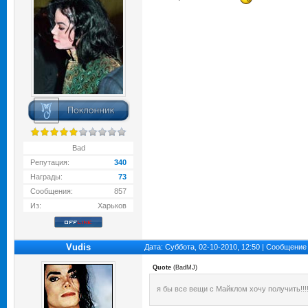
Bad
Репутация:
340
Награды:
73
Сообщения:
857
Из:
Харьков
Vudis
Дата: Суббота, 02-10-2010, 12:50 | Сообщение
Quote
(
BadMJ
)
я бы все вещи с Майклом хочу получить!!!