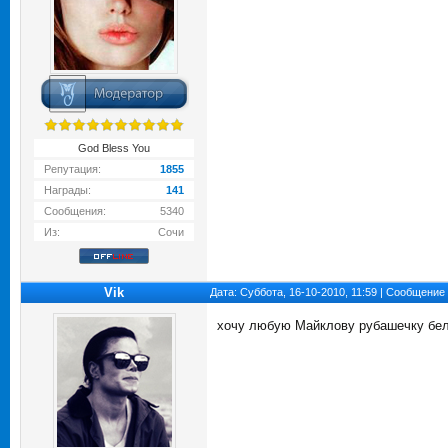
God Bless You
Репутация:
1855
Награды:
141
Сообщения:
5340
Из:
Сочи
Vik
Дата: Суббота, 16-10-2010, 11:59 | Сообщение
хочу любую Майклову рубашечку б