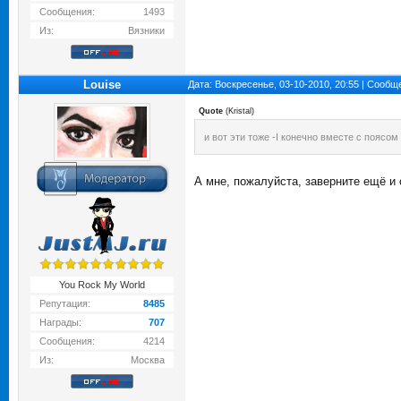
Сообщения:
1493
Из:
Вязники
Louise
Дата: Воскресенье, 03-10-2010, 20:55 | Сооб
Quote
(
Kristal
)
и вот эти тоже -I конечно вместе с поясом
А мне, пожалуйста, заверните ещё и
You Rock My World
Репутация:
8485
Награды:
707
Сообщения:
4214
Из:
Москва