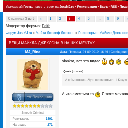
Уважаемый
Гость
, приветствуем на
JustMJ.ru
•
Регистрация
•
Вход
•
RSS
•
Прав
Страница
3
из
9
«
1
2
3
4
5
…
8
9
Модератор форума:
Faith
Форум JustMJ.ru
»
Майкл Джозеф Джексон
»
Разговоры о Майкле Джексон
ВЕЩИ МАЙКЛА ДЖЕКСОНА В НАШИХ МЕЧТАХ
MJ_Rina
Дата: Пятница, 24-09-2010, 16:46 | Сообщение
slankat, вот это видео
Quote
(
dzintars
)
А я бы хотела...Чур, не смеяться! -I Какую
А что смеяться то
Я тоже мечтаю 
Smooth Criminal
Репутация:
1891
Награды:
271