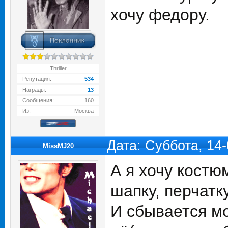
хочу федору.
Thriller
Репутация:
534
Награды:
13
Сообщения:
160
Из:
Москва
Дата: Суббота, 14
MissMJ20
А я хочу костю
шапку, перчатку
И сбывается мо