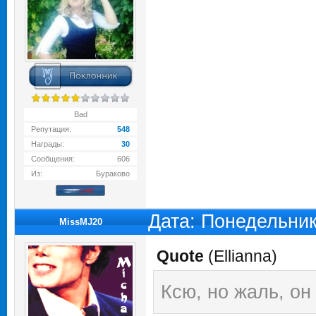
Bad
Репутация:
548
Награды:
30
Сообщения:
606
Из:
Бураково
Дата: Понедельник
MissMJ20
Quote
(
Ellianna
)
Ксю, но жаль, он