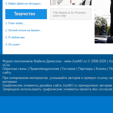
4. Майкл Джексон беседует...
This feature is for Premium
users only!
1. Плач небес...
2. Летней ночью на балкон...
3. Я люблю вас
4. Он ушел
Форум поклонников Майкла Джексона
-
www.JustMJ.ru
© 2008-2026 |
Хо
uCoz
Обратная связь
|
Правообладателям
|
Гостевая
|
Партнеры
|
Кнопка
|
П
сайту
При копировании материалов, указывайте авторов и прямую ссылку на
материал
Графические элементы дизайна сайта JustMJ.ru принадлежат авторам
Запрещено использовать графические элементы проекта без согласия