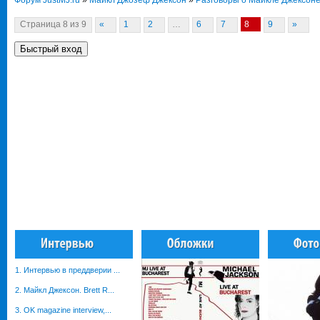
Форум JustMJ.ru
»
Майкл Джозеф Джексон
»
Разговоры о Майкле Джексон
Страница
8
из
9
«
1
2
…
6
7
8
9
»
1. Интервью в преддверии ...
2. Майкл Джексон. Brett R...
3. OK magazine interview,...