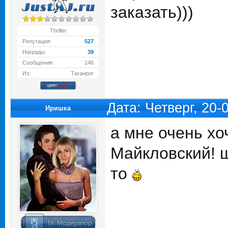
заказать)))
Thriller
Репутация:
527
Награды:
39
Сообщения:
146
Из:
Таганрог
Дата: Четверг, 20
Иришка
а мне очень хо
Майкловский! щ
то