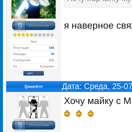
я наверное свя
Bad
Репутация:
548
Награды:
30
Сообщения:
606
Из:
Бураково
Дата: Среда, 25-0
Qweertrrrr
Хочу майку с М