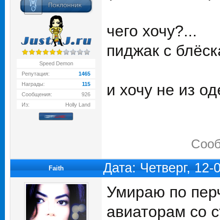
чего хочу?...
пиджак с блёск
Speed Demon
Репутация:
1465
Награды:
115
и хочу не из од
Сообщения:
926
Из:
Holly Land
Сооб
Дата: Четверг, 12
Faith
Умираю по перча
авиаторам со с