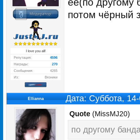
её(по другому 
потом чёрный 
I love you all!
Репутация:
4596
Награды:
270
Сообщения:
4265
Из:
Вязники
Дата: Суббота, 14
Ellianna
Quote
(
MissMJ20
)
по другому банд