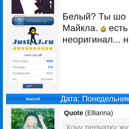
Белый? Ты шо м
Майкла.
есть
неоригинал... н
I love you all!
Репутация:
4596
Награды:
270
Сообщения:
4265
Из:
Вязники
Дата: Понедельник
АнюткA
Quote
(
Ellianna
)
Хочу перчатку жу