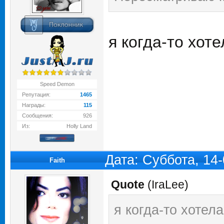
я когда-то хоте
Speed Demon
Репутация:
1465
Награды:
115
Сообщения:
926
Из:
Holly Land
Дата: Суббота, 14
Faith
Quote
(
IraLee
)
я когда-то хотела