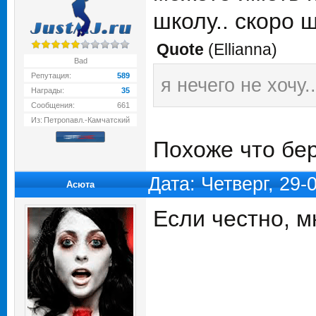
школу.. скоро 
Quote
(
Ellianna
)
Bad
Репутация:
589
я нечего не хочу.
Награды:
35
Сообщения:
661
Из:
Петропавл.-Камчатский
Похоже что бе
Дата: Четверг, 29
Асюта
Если честно, м