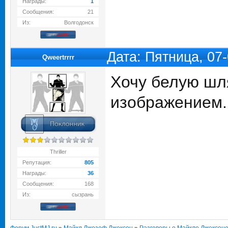
Награды:
1
Сообщения:
21
Из:
Волгодонск
Дата: Пятница, 07
Qweertrrrr
Хочу белую шля
изображением.
Thriller
Репутация:
805
Награды:
36
Сообщения:
168
Из:
сызрань