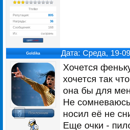
Thriller
Репутация:
805
Награды:
36
Сообщения:
168
Из:
сызрань
Дата: Среда, 19-0
Goldika
Хочется феньку
хочется так что
она бы для мен
Не сомневаюсь,
носил её не сн
Еще очки - пил