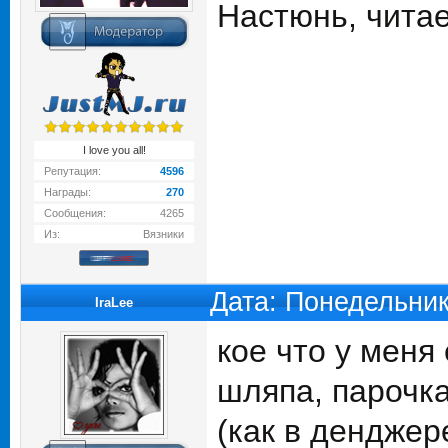
Настюнь, чита
I love you all!
Репутация:
4596
Награды:
270
Сообщения:
4265
Из:
Вязники
Дата: Понедельник
IraLee
кое что у меня 
шляпа, парочка
(как в денджере