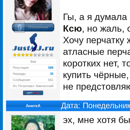
Гы, а я думала
Ксю
, но жаль,
Хочу перчатку 
атласные перч
коротких нет, 
Bad
Репутация:
589
купить чёрные,
Награды:
35
Сообщения:
661
не предстовляю.
Из:
Петропавл.-Камчатский
Дата: Понедельник
АнюткA
эх, мне хотя бы