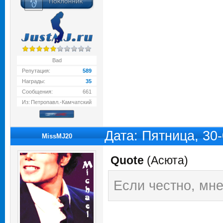
Bad
Репутация:
589
Награды:
35
Сообщения:
661
Из:
Петропавл.-Камчатский
Дата: Пятница, 30
MissMJ20
Quote
(
Асюта
)
Если честно, мне