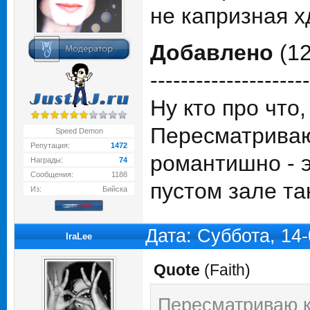
не капризная 
Добавлено
(12
---------------------
Ну кто про что,
Пересматриваю
Speed Demon
Репутация:
1472
романтишно - э
Награды:
74
Сообщения:
1188
пустом зале та
Из:
Бийска
Дата: Суббота, 14
IraLee
Quote
(
Faith
)
Пересматриваю кл