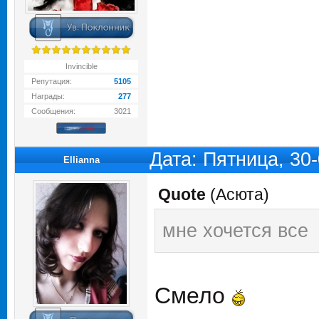
Invincible
Репутация:
5105
Награды:
277
Сообщения:
3021
Дата: Пятница, 30
Ellianna
Quote
(
Асюта
)
мне хочется все
Смело