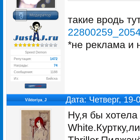
такие вродь ту
22800259_205
*не реклама и 
Speed Demon
Репутация:
1472
Награды:
74
Сообщения:
1188
Из:
Бийска
Дата: Четверг, 19
Viktoriya_J
Ну,я бы хотела
White.Куртку,л