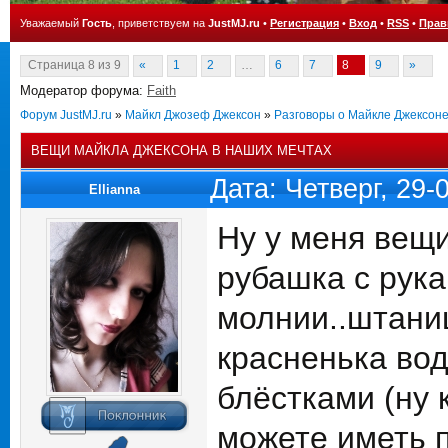
Уважаемый
Гость
, приветствуем на
JustMJ.ru
•
Регистрация
•
Вход
•
RSS
•
Прав
Страница
8
из
9
«
1
2
…
6
7
8
9
»
Модератор форума:
Faith
Форум JustMJ.ru
»
Майкл Джозеф Джексон
»
Разговоры о Майкле Джексон
ВЕЩИ МАЙКЛА ДЖЕКСОНА В НАШИХ МЕЧТАХ
Дата: Четверг, 29
Ellianna
Ну у меня вещи
рубашка с рука
молнии..штаниш
красненька вод
блёстками (ну к
можете иметь п