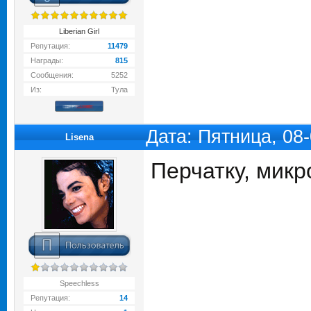
Liberian Girl
Репутация:
11479
Награды:
815
Сообщения:
5252
Из:
Тула
Дата: Пятница, 08
Lisena
Перчатку, микр
Speechless
Репутация:
14