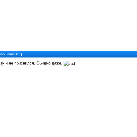
 Сообщение #
3
|
разу и не приснился. Обидно даже.