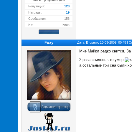
Магистр Лунных Дел
Репутация:
128
Награды:
19
Сообщения:
156
Из:
Киев
Foxy
Дата: Вторник, 10-03-2009, 00:45 |
Мне Майкл редко снится. За
2 раза снилось что умер
а остальные три сна были хо