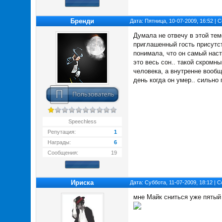
Бренди
Дата: Пятница, 10-07-2009, 16:52 |
Думала не отвечу в этой теме
приглашенный гость присутст
понимала, что он самый наст
это весь сон.. такой скромн
человека, а внутренне вообщ
день когда он умер.. сильно 
Speechless
Репутация:
1
Награды:
6
Сообщения:
19
Ириска
Дата: Суббота, 11-07-2009, 18:12 |
мне Майк сниться уже пятый 