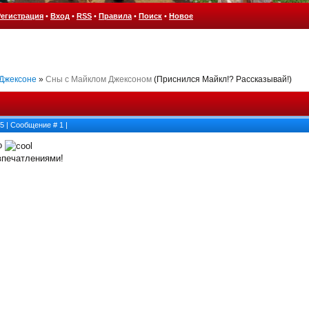
Регистрация
•
Вход
•
RSS
•
Правила
•
Поиск
•
Новое
 Джексоне
»
Сны с Майклом Джексоном
(Приснился Майкл!? Рассказывай!)
45 | Сообщение #
1
|
но
печатлениями!