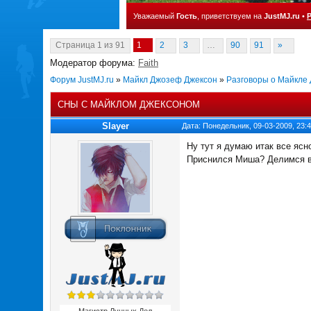
Уважаемый
Гость
, приветствуем на
JustMJ.ru
•
Страница
1
из
91
1
2
3
…
90
91
»
Модератор форума:
Faith
Форум JustMJ.ru
»
Майкл Джозеф Джексон
»
Разговоры о Майкле
СНЫ С МАЙКЛОМ ДЖЕКСОНОМ
Slayer
Дата: Понедельник, 09-03-2009, 23:
Ну тут я думаю итак все яс
Приснился Миша? Делимся в