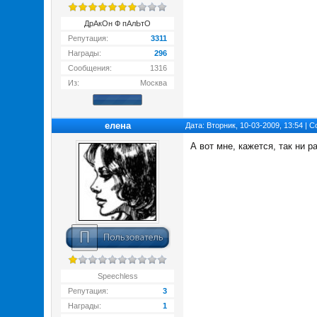
ДрАкОн Ф пАлЬтО
Репутация:
3311
Награды:
296
Сообщения:
1316
Из:
Москва
елена
Дата: Вторник, 10-03-2009, 13:54 |
А вот мне, кажется, так ни 
Speechless
Репутация:
3
Награды:
1