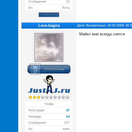
Сообщения:
23
Из:
Ялта
Love-bagira
Дата: Воскресенье, 29-03-2009, 00:
Майкл мне всегда снится
Thriller
Репутация:
47
Награды:
14
Сообщения:
237
Из:
киев