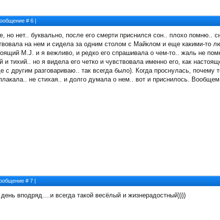
 Сообщение #
6
|
, но нет.. буквально, после его смерти приснился сон.. плохо помню.. с
вовала на нем и сидела за одним столом с Майклом и еще какими-то лю
оящий M.J. и я вежливо, и редко его спрашивала о чем-то.. жаль не по
ый и тихий.. но я видела его четко и чувствовала именно его, как насто
е с другим разговариваю.. так всегда было). Когда проснулась, почему т
плакала.. не стихая.. и долго думала о нем.. вот и приснилось. Вообщем 
 Сообщение #
7
|
день вподряд....и всегда такой весёлый и жизнерадостный))))