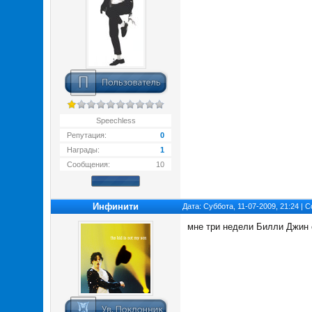
Speechless
Репутация:
0
Награды:
1
Сообщения:
10
Инфинити
Дата: Суббота, 11-07-2009, 21:24 |
мне три недели Билли Джин 