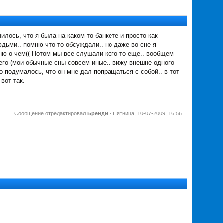
нилось, что я была на каком-то банкете и просто как
дьми.. помню что-то обсуждали.. но даже во сне я
мню о чем(( Потом мы все слушали кого-то еще.. вообщем
ящего (мои обычные сны совсем иные.. вижу внешне одного
о подумалось, что он мне дал попращаться с собой.. в тот
вот так.
Сообщение отредактировал
Бренди
-
Пятница, 10-07-2009, 16:56