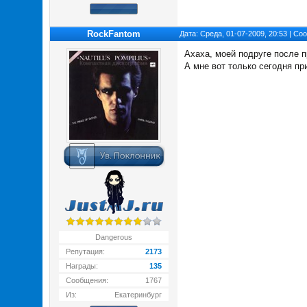
RockFantom
Дата: Среда, 01-07-2009, 20:53 | С
Ахаха, моей подруге после 
А мне вот только сегодня п
Dangerous
Репутация:
2173
Награды:
135
Сообщения:
1767
Из:
Екатеринбург