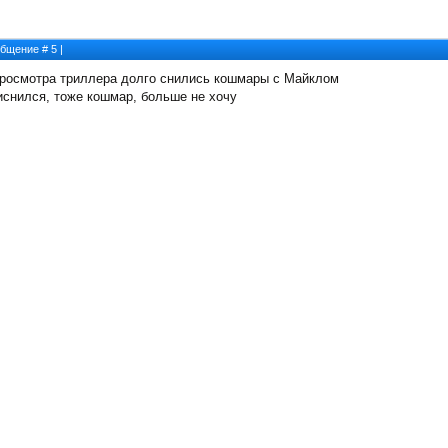
ообщение #
5
|
просмотра триллера долго снились кошмары с Майклом
риснился, тоже кошмар, больше не хочу