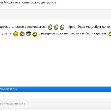
я Мира это вполне можно допустить...
 доказательство свешившегося
...бред! Эдак мы дойем до тог
ету куча
...наверное тоже не просто так были сделаны
ообщение #
286
|
сему интернету куча