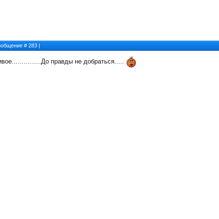
Сообщение #
283
|
ое...............До правды не добраться.....