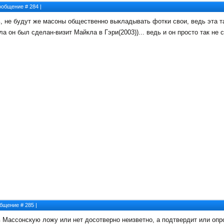
 Сообщение #
284
|
, не будут же масоны общественно выкладывать фотки свои, ведь эта та
ла он был сделан-визит Майкла в Гэри(2003))... ведь и он просто так не
ообщение #
285
|
 Массонскую ложу или нет досотверно неизветно, а подтвердит или опро