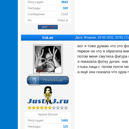
Репутация:
3843
Награды:
320
Сообщения:
2102
Из:
DжуLai
IraLee
Дата: Вторник, 15-02-2011, 22:01 |
вот я тоже думаю что это фо
первое на что я обратила вним
потом меня смутила фигура и 
я показала фотку дочке. она
стыка лица с телом почти нез
а ещё она сказала что одна п
Speed Demon
Репутация:
1465
Награды:
115