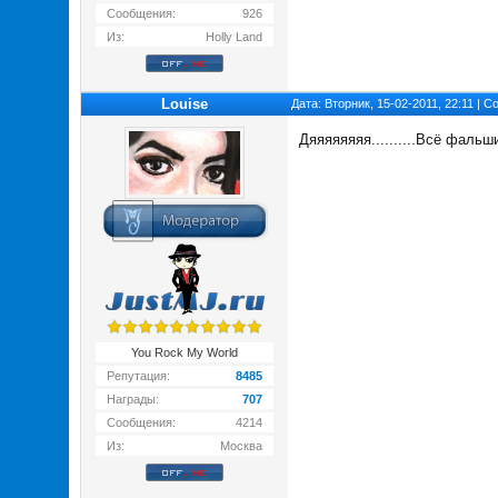
Сообщения:
926
Из:
Holly Land
Louise
Дата: Вторник, 15-02-2011, 22:11 | 
Дяяяяяяяя..........Всё фальшив
You Rock My World
Репутация:
8485
Награды:
707
Сообщения:
4214
Из:
Москва