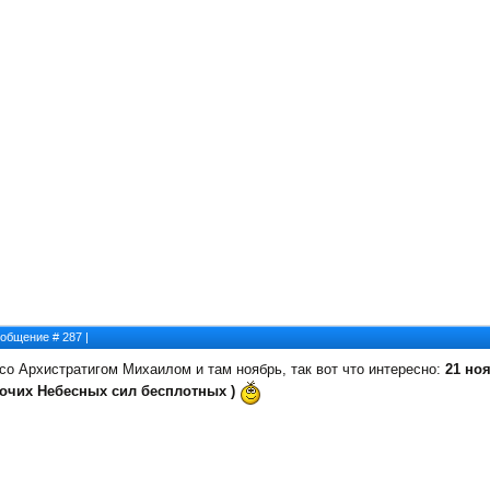
Сообщение #
287
|
со Архистратигом Михаилом и там ноябрь, так вот что интересно:
21 но
рочих Небесных сил бесплотных )