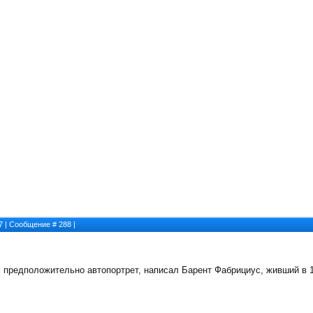
57 | Сообщение #
288
|
 предположительно автопортрет, написал Барент Фабрициус, живший в 17