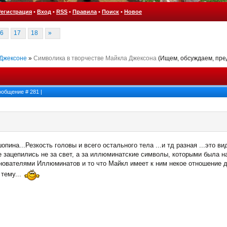
Регистрация
•
Вход
•
RSS
•
Правила
•
Поиск
•
Новое
6
17
18
»
 Джексоне
»
Символика в творчестве Майкла Джексона
(Ищем, обсуждаем, пре
 Сообщение #
281
|
пина...Резкость головы и всего остального тела ...и тд разная ...это в
е зацепились не за свет, а за иллюминатские символы, которыми была н
нователями Иллюминатов и то что Майкл имеет к ним некое отношение 
 тему...