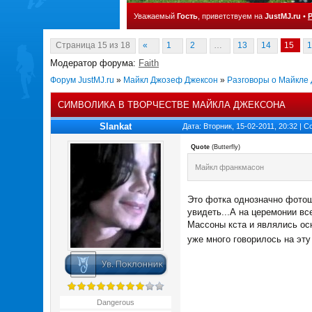
Уважаемый
Гость
, приветствуем на
JustMJ.ru
•
Страница
15
из
18
«
1
2
…
13
14
15
1
Модератор форума:
Faith
Форум JustMJ.ru
»
Майкл Джозеф Джексон
»
Разговоры о Майкле
СИМВОЛИКА В ТВОРЧЕСТВЕ МАЙКЛА ДЖЕКСОНА
Slankat
Дата: Вторник, 15-02-2011, 20:32 |
Quote
(
Butterfly
)
Майкл франкмасон
Это фотка однозначно фотошо
увидеть...А на церемонии вс
Массоны кста и являлись ос
уже много говорилось на эту
Dangerous