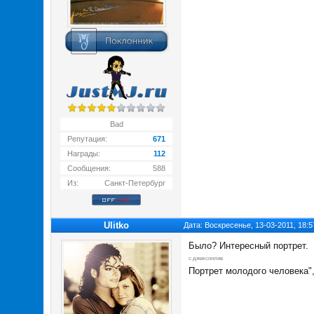
Bad
Репутация:
671
Награды:
112
Сообщения:
588
Из:
Санкт-Петербург
Ulitko
Дата: Воскресенье, 13-03-2011, 18:
Было? Интересный портрет.
с джексонлив
Портрет молодого человека",