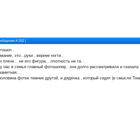
 Сообщение #
282
|
тошоп...
ание, это...руки...вернее ногти...
плечи....не его фигура....плотность не та...
 у нас в семье главный фотошопер...она долго рассматривала и сказала
аметная....
оловина фотки темнее другой, и дядечка , который сидит (в смысле Тони 