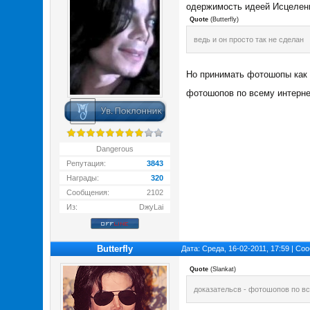
одержимость идеей Исцелени
Quote
(
Butterfly
)
ведь и он просто так не сделан
Но принимать фотошопы как
фотошопов по всему интерн
Dangerous
Репутация:
3843
Награды:
320
Сообщения:
2102
Из:
DжуLai
Butterfly
Дата: Среда, 16-02-2011, 17:59 | С
Quote
(
Slankat
)
доказательсв - фотошопов по в