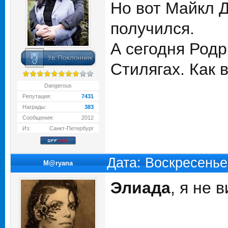
Но вот Майкл Д
получился.
А сегодня Родр
Стилягах. Как 
Dangerous
Репутация:
7431
Награды:
383
Сообщения:
2012
Из:
Санкт-Петербург
Дата: Воскресенье
M@ryana
Элиада
, я не 