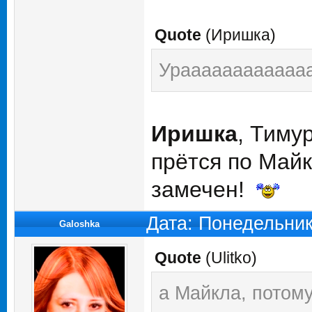
Quote
(
Иришка
)
Урааааааааааааа!
Иришка
, Тиму
прётся по Майк
замечен!
Дата: Понедельник
Galoshka
Quote
(
Ulitko
)
а Майкла, потому