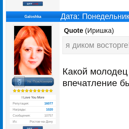
Дата: Понедельник
Galoshka
Quote
(
Иришка
)
я диком восторге
Какой молодец 
впечатление бы
I Love You More
Репутация:
16077
Награды:
1020
Сообщения:
10757
Из:
Ростов-на-Дону