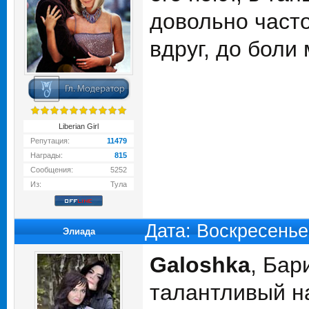
довольно часто
вдруг, до боли
Liberian Girl
Репутация:
11479
Награды:
815
Сообщения:
5252
Из:
Тула
Дата: Воскресенье
Элиада
Galoshka
, Бар
талантливый на