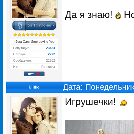
Да я знаю!
Но
I Just Can't Stop Loving You
Репутация:
23434
Награды:
2272
Сообщения:
22262
Из:
Горловка
Дата: Понедельник
Ulitko
Игрушечки!