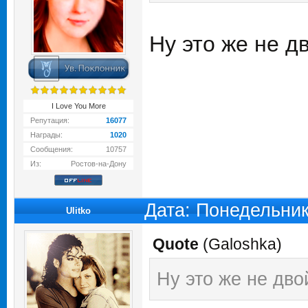
Ну это же не дв
I Love You More
Репутация:
16077
Награды:
1020
Сообщения:
10757
Из:
Ростов-на-Дону
Дата: Понедельник
Ulitko
Quote
(
Galoshka
)
Ну это же не дво