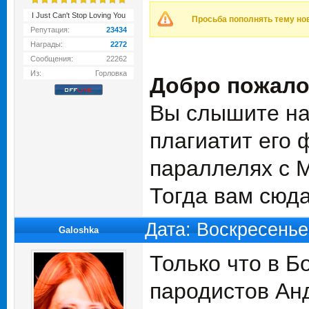
I Just Can't Stop Loving You
Просьба пополнять тему но
Репутация:
23434
Награды:
2272
Сообщения:
22262
Из:
Горловка
Добро пожало
Вы слышите на 
плагиатит его 
параллелях с 
Тогда вам сюд
Дата: Воскресенье
Galoshka
Только что в Б
пародистов Ан