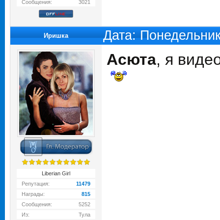
Сообщения:
3021
Дата: Понедельник
Иришка
Асюта
, я виде
Liberian Girl
Репутация:
11479
Награды:
815
Сообщения:
5252
Из:
Тула