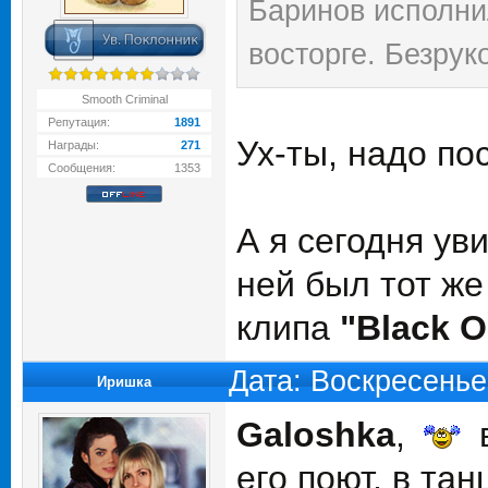
Баринов исполнил
восторге. Безрук
Smooth Criminal
Репутация:
1891
Ух-ты, надо по
Награды:
271
Сообщения:
1353
А я сегодня ув
ней был тот ж
клипа
"Black O
Дата: Воскресенье
Иришка
Galoshka
,
в
его поют, в тан