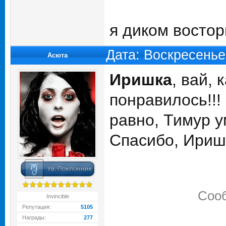
я диком востор
Дата: Воскресенье
Асюта
Иришка
, вай, 
понравилось!!!
равно, Тимур у
Спасибо, Ириш
Соо
Invincible
Репутация:
5105
Награды:
277