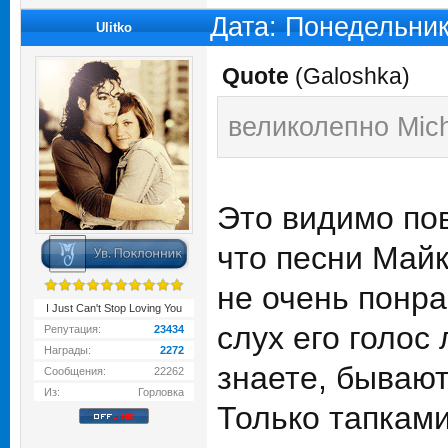
Дата: Понедельник
Ulitko
Quote
(
Galoshka
)
великолепно Mich
Это видимо пов
что песни Майк
не очень понра
I Just Can't Stop Loving You
слух его голос
Репутация:
23434
Награды:
2272
знаете, бывают.
Сообщения:
22262
Из:
Горловка
Только тапками