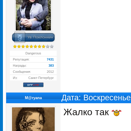
Dangerous
Репутация:
7431
Награды:
383
Сообщения:
2012
Из:
Санкт-Петербург
Дата: Воскресенье
M@ryana
Жалко так