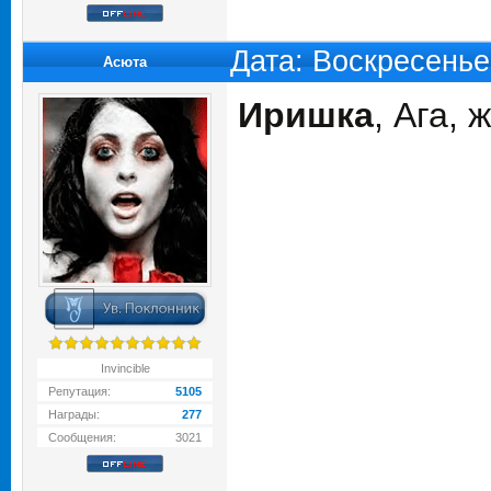
Дата: Воскресенье
Асюта
Иришка
, Ага,
Invincible
Репутация:
5105
Награды:
277
Сообщения:
3021