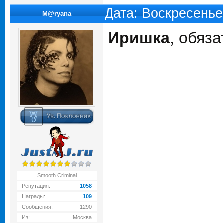
Дата: Воскресенье
M@ryana
Иришка
, обяз
Smooth Criminal
Репутация:
1058
Награды:
109
Сообщения:
1290
Из:
Москва