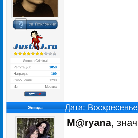
Smooth Criminal
Репутация:
1058
Награды:
109
Сообщения:
1290
Из:
Москва
Дата: Воскресенье
Элиада
M@ryana
, зна