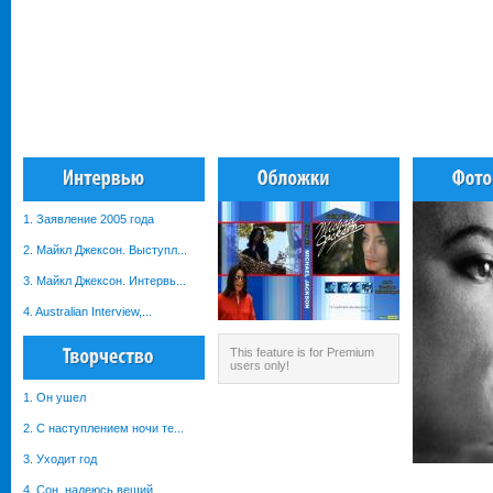
1. Заявление 2005 года
2. Майкл Джексон. Выступл...
3. Майкл Джексон. Интервь...
4. Australian Interview,...
This feature is for Premium
users only!
1. Он ушел
2. С наступлением ночи те...
3. Уходит год
4. Cон, надеюсь вещий