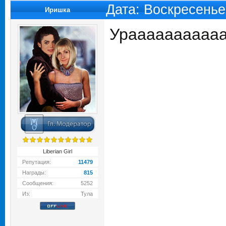
Дата: Воскресенье
Иришка
Ураааааааааааа
Liberian Girl
Репутация:
11479
Награды:
815
Сообщения:
5252
Из:
Тула