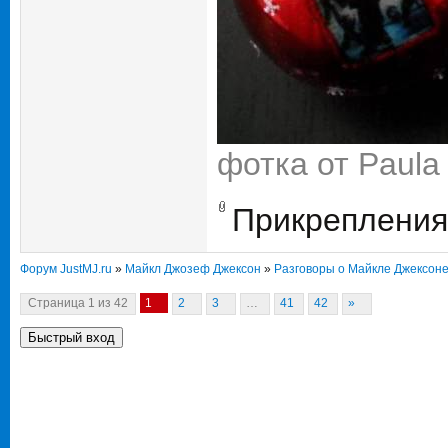
фотка от Paula 
Прикрепления
Форум JustMJ.ru
»
Майкл Джозеф Джексон
»
Разговоры о Майкле Джексон
Страница
1
из
42
1
2
3
…
41
42
»