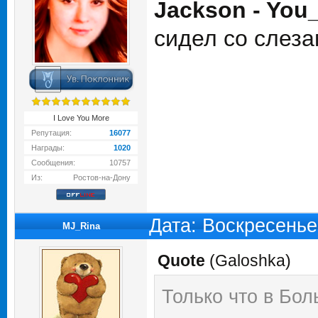
Jackson - You
сидел со слеза
I Love You More
Репутация:
16077
Награды:
1020
Сообщения:
10757
Из:
Ростов-на-Дону
Дата: Воскресенье
MJ_Rina
Quote
(
Galoshka
)
Только что в Бо