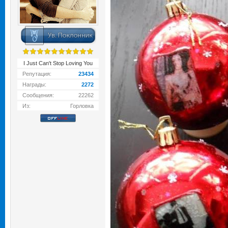
I Just Can't Stop Loving You
Репутация:
23434
Награды:
2272
Сообщения:
22262
Из:
Горловка