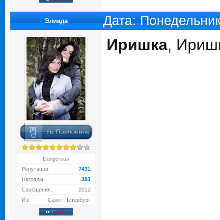
Дата: Понедельник
Элиада
Иришка
, Ириш
Dangerous
Репутация:
7431
Награды:
383
Сообщения:
2012
Из:
Санкт-Петербург