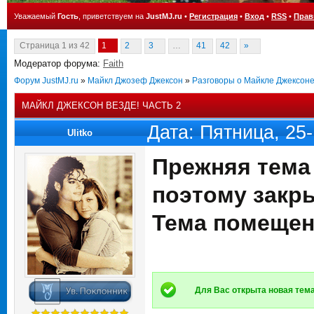
Уважаемый
Гость
, приветствуем на
JustMJ.ru
•
Регистрация
•
Вход
•
RSS
•
Прав
Страница
1
из
42
1
2
3
…
41
42
»
Модератор форума:
Faith
Форум JustMJ.ru
»
Майкл Джозеф Джексон
»
Разговоры о Майкле Джексон
МАЙКЛ ДЖЕКСОН ВЕЗДЕ! ЧАСТЬ 2
Дата: Пятница, 25
Ulitko
Прежняя тема 
поэтому закр
Тема помещен
Для Вас открыта новая тема