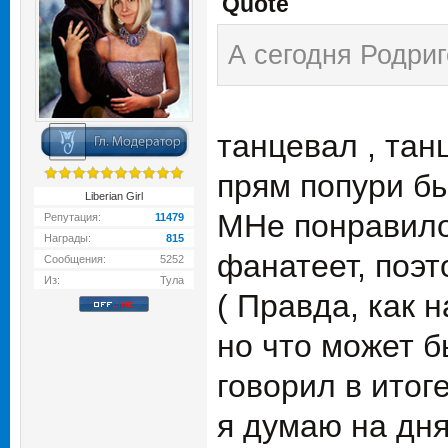
Quote
А сегодня Родриг
танцевал , тан
прям попури бы
Liberian Girl
МНе понравилос
Репутация:
11479
Награды:
815
фанатеет, поэт
Сообщения:
5252
Из:
Тула
( Правда, как 
но что может б
говорил в итоге
я думаю на дня