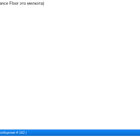
ance Floor это мелкота)
 Сообщение #
162
|