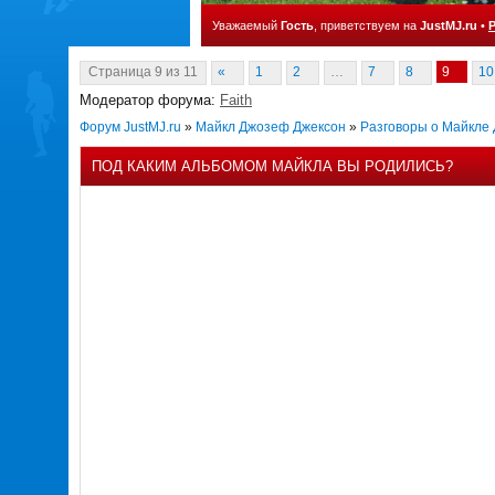
Уважаемый
Гость
, приветствуем на
JustMJ.ru
•
Страница
9
из
11
«
1
2
…
7
8
9
10
Модератор форума:
Faith
Форум JustMJ.ru
»
Майкл Джозеф Джексон
»
Разговоры о Майкле
ПОД КАКИМ АЛЬБОМОМ МАЙКЛА ВЫ РОДИЛИСЬ?