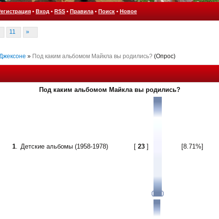
Регистрация
•
Вход
•
RSS
•
Правила
•
Поиск
•
Новое
11
»
 Джексоне
»
Под каким альбомом Майкла вы родились?
(Опрос)
Под каким альбомом Майкла вы родились?
1
.
Детские альбомы (1958-1978)
[
23
]
[8.71%]