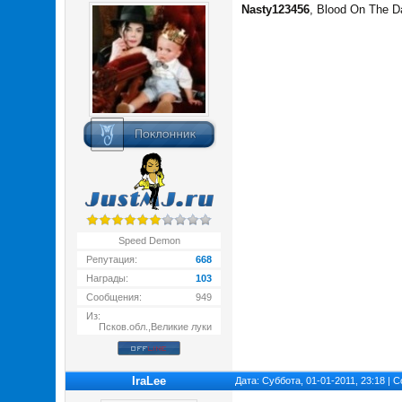
Nasty123456
, Blood On The D
Speed Demon
Репутация:
668
Награды:
103
Сообщения:
949
Из:
Псков.обл.,Великие луки
IraLee
Дата: Суббота, 01-01-2011, 23:18 |