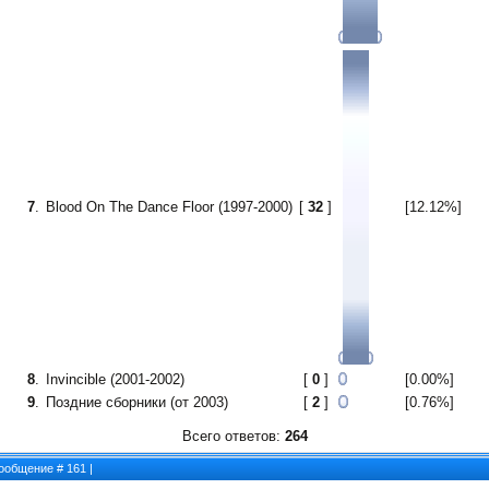
7
.
Blood On The Dance Floor (1997-2000)
[
32
]
[12.12%]
8
.
Invincible (2001-2002)
[
0
]
[0.00%]
9
.
Поздние сборники (от 2003)
[
2
]
[0.76%]
Всего ответов:
264
 Сообщение #
161
|