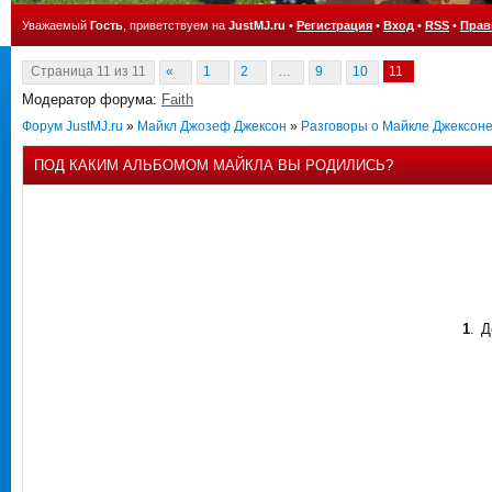
Уважаемый
Гость
, приветствуем на
JustMJ.ru
•
Регистрация
•
Вход
•
RSS
•
Прав
Страница
11
из
11
«
1
2
…
9
10
11
Модератор форума:
Faith
Форум JustMJ.ru
»
Майкл Джозеф Джексон
»
Разговоры о Майкле Джексон
ПОД КАКИМ АЛЬБОМОМ МАЙКЛА ВЫ РОДИЛИСЬ?
1
.
Д