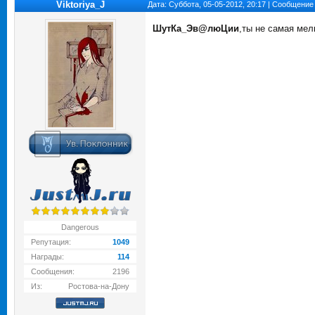
Viktoriya_J
Дата: Суббота, 05-05-2012, 20:17 | Сообщение
ШутКа_Эв@люЦии
,ты не самая мелк
Dangerous
Репутация:
1049
Награды:
114
Сообщения:
2196
Из:
Ростова-на-Дону