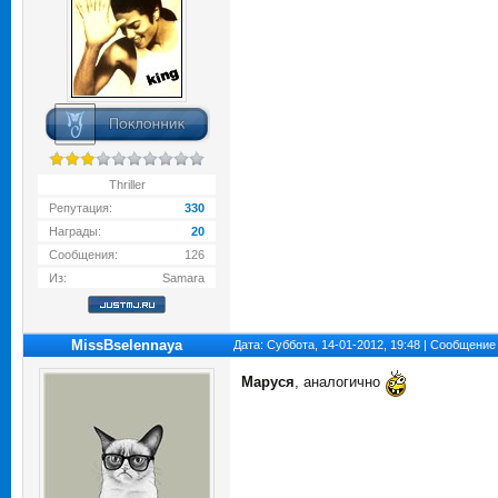
Thriller
Репутация:
330
Награды:
20
Сообщения:
126
Из:
Samara
MissBselennaya
Дата: Суббота, 14-01-2012, 19:48 | Сообщение
Маруся
, аналогично