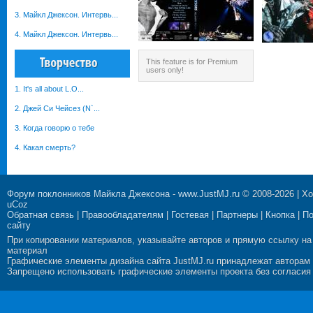
3. Майкл Джексон. Интервь...
4. Майкл Джексон. Интервь...
This feature is for Premium
users only!
1. It's all about L.O...
2. Джей Си Чейсез (N`...
3. Когда говорю о тебе
4. Какая смерть?
Форум поклонников Майкла Джексона
-
www.JustMJ.ru
© 2008-2026 |
Хо
uCoz
Обратная связь
|
Правообладателям
|
Гостевая
|
Партнеры
|
Кнопка
|
П
сайту
При копировании материалов, указывайте авторов и прямую ссылку на
материал
Графические элементы дизайна сайта JustMJ.ru принадлежат авторам
Запрещено использовать графические элементы проекта без согласия