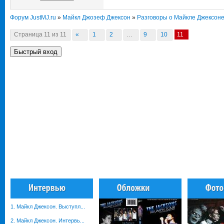
Форум JustMJ.ru
»
Майкл Джозеф Джексон
»
Разговоры о Майкле Джексон
Страница
11
из
11
«
1
2
…
9
10
11
1. Майкл Джексон. Выступл...
2. Майкл Джексон. Интервь...