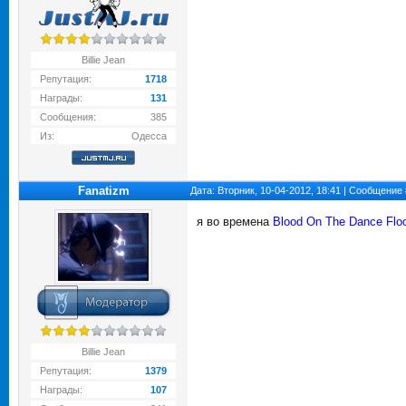
Billie Jean
Репутация:
1718
Награды:
131
Сообщения:
385
Из:
Одесса
Fanatizm
Дата: Вторник, 10-04-2012, 18:41 | Сообщение
я во времена
Blood On The Dance Flo
Billie Jean
Репутация:
1379
Награды:
107