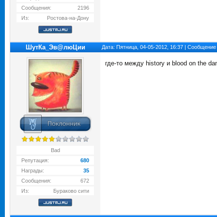
Сообщения:
2196
Из:
Ростова-на-Дону
ШутКа_Эв@люЦии
Дата: Пятница, 04-05-2012, 16:37 | Сообщение
где-то между history и blood on the da
Bad
Репутация:
680
Награды:
35
Сообщения:
672
Из:
Бураково сити