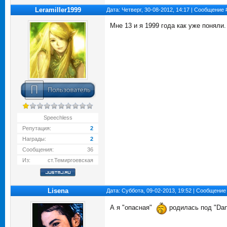
Leramiller1999
Дата: Четверг, 30-08-2012, 14:17 | Сообщение
Мне 13 и я 1999 года как уже поняли
Speechless
Репутация:
2
Награды:
2
Сообщения:
36
Из:
ст.Темиргоевская
Lisena
Дата: Суббота, 09-02-2013, 19:52 | Сообщение
А я "опасная"
родилась под "Dang