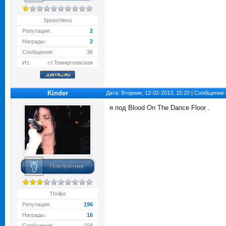
Speechless
Репутация:
2
Награды:
2
Сообщения:
36
Из:
ст.Темиргоевская
Kinder
Дата: Вторник, 12-02-2013, 15:20 | Сообщение
я под Blood On The Dance Floor .
Thriller
Репутация:
196
Награды:
16
Сообщения:
158