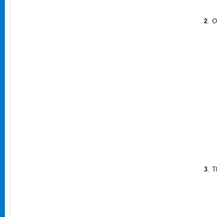
2
.
O
3
.
T