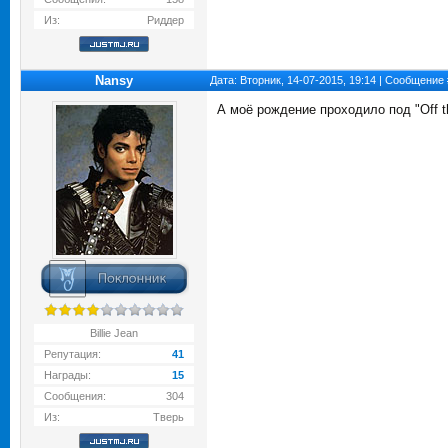
Из:
Риддер
Nansy
Дата: Вторник, 14-07-2015, 19:14 | Сообщение
А моё рождение проходило под "Off the
Billie Jean
Репутация:
41
Награды:
15
Сообщения:
304
Из:
Тверь