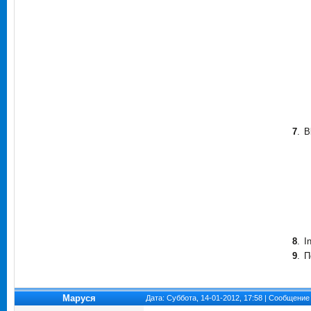
7
.
B
8
.
I
9
.
П
Маруся
Дата: Суббота, 14-01-2012, 17:58 | Сообщение