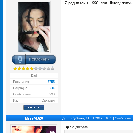
Я родилась в 1996, под History получ
Bad
Репутация:
2755
Награды:
211
Сообщения:
538
Из:
Сахалин
MissMJ20
Дата: Суббота, 14-01-2012, 18:39 | Сообщение
Quote
(
M@ryana
)