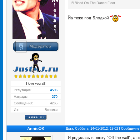
Я Blood On The Dance Floor .
Йа тоже под Блодкой
I love you all!
Репутация:
4596
Награды:
270
Сообщения:
4265
Из:
Вязники
AnnieOK
Дата: Суббота, 14-01-2012, 19:02 | Сообщение
Я родилась в эпоху "Off the wall", а