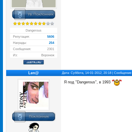
Dangerous
Репутация:
5606
Награды:
254
Сообщения:
2301
Из:
Воронеж
Len@
Дата: Суббота, 14-01-2012, 20:18 | Сообщение
Я под "Dangerous", в 1993