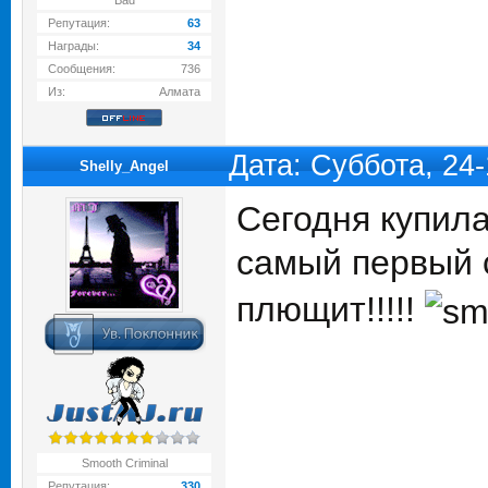
Bad
Репутация:
63
Награды:
34
Сообщения:
736
Из:
Алмата
Дата: Суббота, 24
Shelly_Angel
Сегодня купила 
самый первый с
плющит!!!!!
Smooth Criminal
Репутация:
330