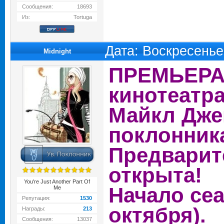
Сообщения:
18693
Из:
Tortuga
Дата: Воскресенье
Midnight
ПРЕМЬЕРА 
кинотеатр
Майкл Дже
поклонник
Предварит
открыта!
You're Just Another Part Of
Начало сеа
Me
Репутация:
1530
октября).
Награды:
213
Сообщения:
13037