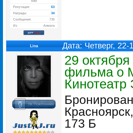
Bad
Репутация:
63
Награды:
34
Сообщения:
736
Из:
Алмата
Дата: Четверг, 22
Lina
29 октября
фильма о М
Кинотеатр 
Бронирован
Красноярск,
173 Б