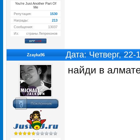
You're Just Another Part Of
Me
Репутация:
1530
Награды:
213
Сообщения:
13037
Из:
страны Лепреконов
Дата: Четверг, 22
Zzayka96
найди в алмате