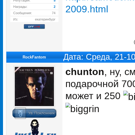
Репутация:
5
2009.html
Награды:
2
Сообщения:
74
Из:
екатеринбург
Дата: Среда, 21-1
RockFantom
chunton
, ну, 
подарочной 700
может и 250