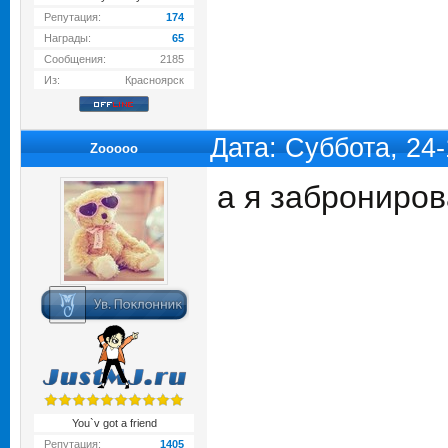
Репутация:
174
Награды:
65
Сообщения:
2185
Из:
Красноярск
Дата: Суббота, 24
Zooooo
а я заброниров
You`v got a friend
Репутация:
1405