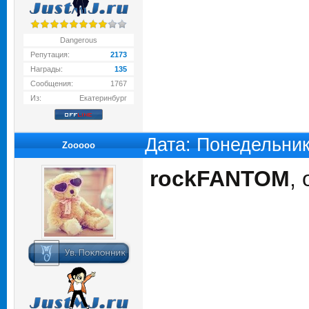
Dangerous
Репутация:
2173
Награды:
135
Сообщения:
1767
Из:
Екатеринбург
Дата: Понедельник
Zooooo
rockFANTOM
, 