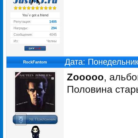
You`v got a friend
Репутация:
1405
Награды:
294
Сообщения:
4045
Из:
Челны
Дата: Понедельник
RockFantom
Zooooo
, альбо
Половина стар