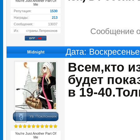
You're Just Another Part Of
Me
Репутация:
1530
Награды:
213
Сообщения:
13037
Сообщение о
Из:
страны Лепреконов
Дата: Воскресенье
Midnight
Всем,кто из
будет пока
в 19-40.Тол
You're Just Another Part Of
Me