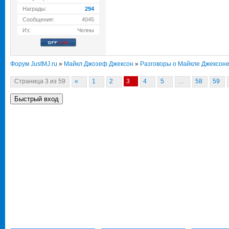
Награды:
294
Сообщения:
4045
Из:
Челны
Форум JustMJ.ru
»
Майкл Джозеф Джексон
»
Разговоры о Майкле Джексон
Страница
3
из
59
«
1
2
3
4
5
…
58
59