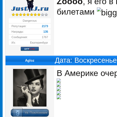
Zoooo
, я его 
билетами
Dangerous
Репутация:
2173
Награды:
135
Сообщения:
1767
Из:
Екатеринбург
Дата: Воскресенье
Agloz
В Америке оче