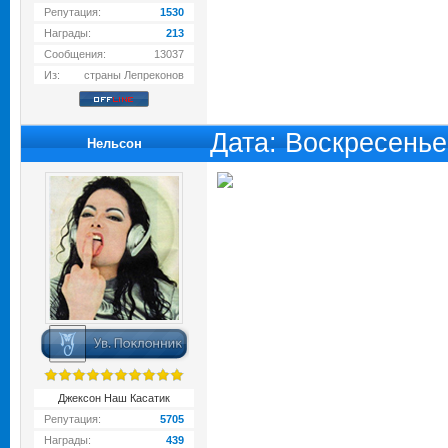
Репутация:
1530
Награды:
213
Сообщения:
13037
Из:
страны Лепреконов
Дата: Воскресенье
Нельсон
Джексон Наш Касатик
Репутация:
5705
Награды:
439