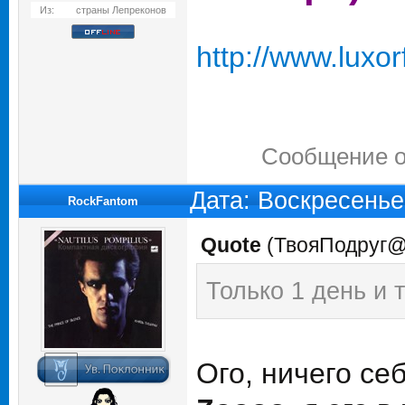
Из:
страны Лепреконов
http://www.luxo
Сообщение о
Дата: Воскресенье
RockFantom
Quote
(
ТвояПодруг
Только 1 день и 
Ого, ничего себ