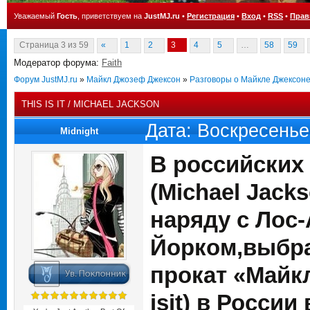
Уважаемый
Гость
, приветствуем на
JustMJ.ru
•
Регистрация
•
Вход
•
RSS
•
Прав
Страница
3
из
59
«
1
2
3
4
5
…
58
59
Модератор форума:
Faith
Форум JustMJ.ru
»
Майкл Джозеф Джексон
»
Разговоры о Майкле Джексон
THIS IS IT / MICHAEL JACKSON
Дата: Воскресенье
Midnight
В российских 
(Michael Jacks
наряду с Лос
Йорком,выбра
прокат «Майкл
isit) в России