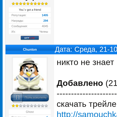
You`v got a friend
Репутация:
1405
Награды:
294
Сообщения:
4045
Из:
Челны
Дата: Среда, 21-1
Chunton
никто не знае
Добавлено
(21
---------------------
скачать трейл
http://samouchk
Ghost