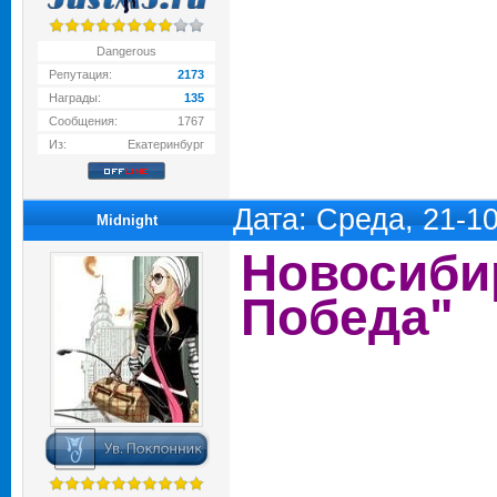
Dangerous
Репутация:
2173
Награды:
135
Сообщения:
1767
Из:
Екатеринбург
Дата: Среда, 21-1
Midnight
Новосибир
Победа"