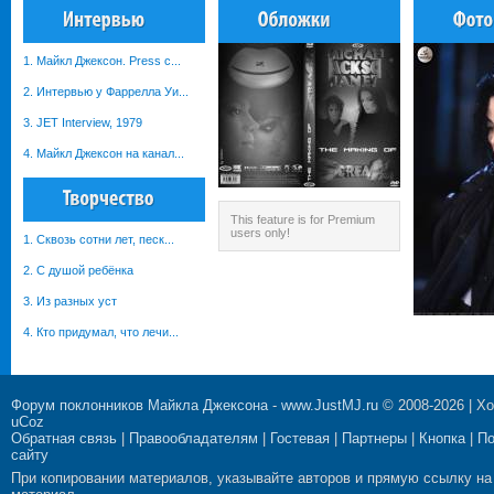
1. Майкл Джексон. Рress c...
2. Интервью у Фаррелла Уи...
3. JET Interview, 1979
4. Майкл Джексон на канал...
This feature is for Premium
users only!
1. Сквозь сотни лет, песк...
2. С душой ребёнка
3. Из разных уст
4. Кто придумал, что лечи...
Форум поклонников Майкла Джексона
-
www.JustMJ.ru
© 2008-2026 |
Хо
uCoz
Обратная связь
|
Правообладателям
|
Гостевая
|
Партнеры
|
Кнопка
|
П
сайту
При копировании материалов, указывайте авторов и прямую ссылку на