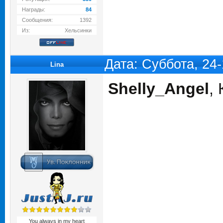
Награды:
84
Сообщения:
1392
Из:
Хельсинки
Дата: Суббота, 24
Lina
Shelly_Angel
,
You always in my heart