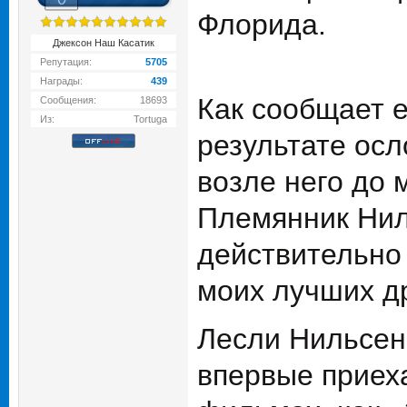
Флорида.
Джексон Наш Касатик
Репутация:
5705
Награды:
439
Как сообщает е
Сообщения:
18693
Из:
Tortuga
результате осл
возле него до 
Племянник Нил
действительно
моих лучших др
Лесли Нильсен 
впервые приеха