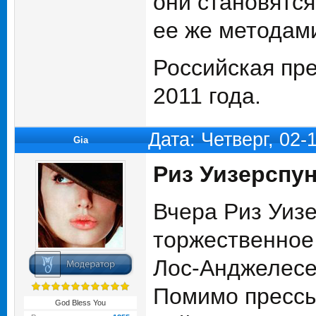
они становятся
ее же методами
Российская пр
2011 года.
Дата: Четверг, 02
Gia
Риз Уизерспу
Вчера Риз Уизе
торжественное
Лос-Анджелесе
Помимо прессы
God Bless You