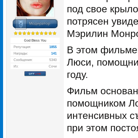
под свое крыло
потрясен увид
Мэрилин Монр
God Bless You
В этом фильме
Репутация:
1855
Награды:
141
Люси, помощни
Сообщения:
5340
Из:
Сочи
году.
Фильм основан
помощником Ло
интенсивных с
при этом пост