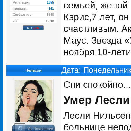
семьей, женой 
Репутация:
1855
Награды:
141
Кэрис,7 лет, о
Сообщения:
5340
Из:
Сочи
счастливым. А
Маус. Звезда «
ноября 10-лети
Дата: Понедельник
Нельсон
Спи спокойно.....
Умер Лесли
Лесли Нильсен 
больнице непод