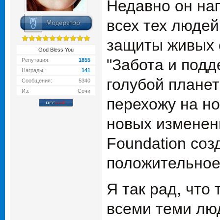
Недавно он на
всех тех люде
защиты живых 
God Bless You
"Забота и подд
Репутация:
1855
Награды:
141
голубой планет
Сообщения:
5340
Из:
Сочи
перехожу на н
новых изменени
Foundation соз
положительное 
Я так рад, что
всеми теми люд