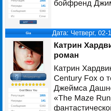
бойфренд Джим
Репутация:
1855
Награды:
141
Сообщения:
5340
Из:
Сочи
Дата: Четверг, 02
Gia
Катрин Хардв
роман
Катрин Хардвик
Century Fox о 
Джеймса Дашне
God Bless You
«The Maze Runn
Репутация:
1855
Награды:
141
фантастической
Сообщения:
5340