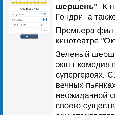
шершень"
. К
God Bless You
Гондри, а такж
Репутация:
1855
Награды:
141
Сообщения:
5340
Премьера филь
Из:
Сочи
кинотеатре "Ок
Зеленый шерше
экшн-комедия 
супергероях. 
вечных пьянках
неожиданной см
своего существ