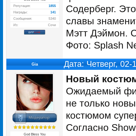
Содерберг. Это
Репутация:
1855
Награды:
141
славы знаменит
Сообщения:
5340
Из:
Сочи
Мэтт Дэймон. С
Фото: Splash N
Дата: Четверг, 02
Gia
Новый костюм
Ожидаемый фил
не только нов
костюмом супе
Согласно Show
God Bless You