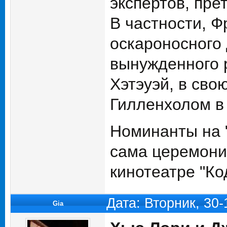
экспертов, пре
В частности, Ф
оскароносного 
вынужденного р
Хэтэуэй, в сво
Гилленхолом в 
Номинанты на "
сама церемония
кинотеатре "Ко
Дата: Вторник, 30
Gia