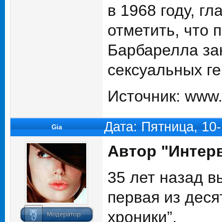
в 1968 году, г
отметить, что 
Барбарелла за
сексуальных ге
Источник: www.k
Дата: Пятница, 10
Gia
Автор "Интер
35 лет назад 
первая из деся
хроники”.