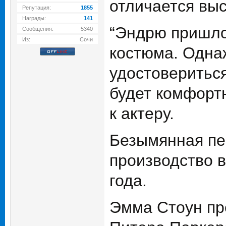
отличается вы
Репутация:
1855
Награды:
141
“Эндрю пришло
Сообщения:
5340
Из:
Сочи
костюма. Одна
удостовериться
будет комфортн
к актеру.
Безымянная пер
производство в
года.
Эмма Стоун пр