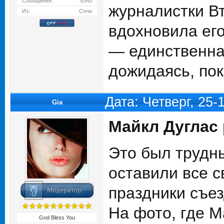
Сообщения:
5340
журналистки В
Из:
Сочи
вдохновила его
— единственна
дожидаясь, пок
Дата: Четверг, 25-
Gia
Майкл Дуглас 
Это был трудны
оставили все 
праздники съез
На фото, где М
God Bless You