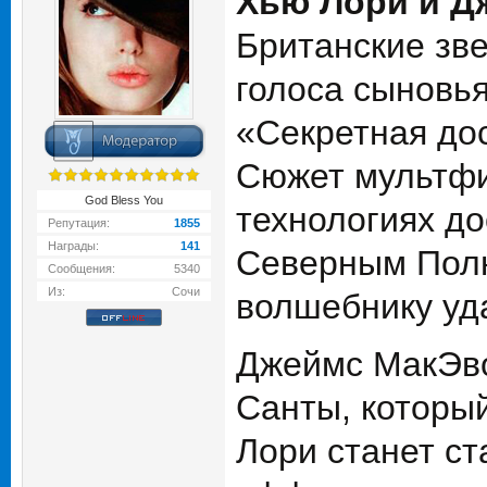
Хью Лори и Д
Британские зв
голоса сыновь
«Секретная дос
Сюжет мультфи
God Bless You
технологиях до
Репутация:
1855
Награды:
141
Северным Полюс
Сообщения:
5340
Из:
Сочи
волшебнику уда
Джеймс МакЭво
Санты, который
Лори станет с