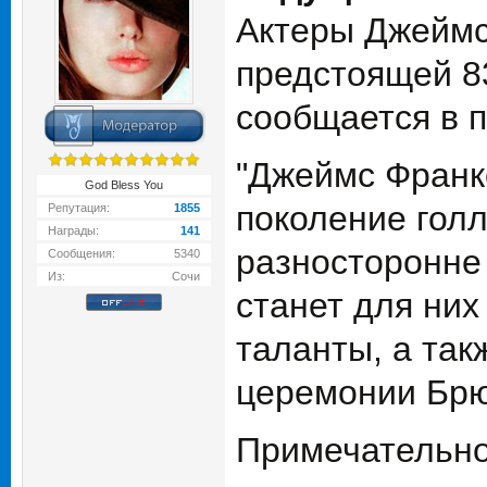
Актеры Джеймс
предстоящей 8
сообщается в 
"Джеймс Франк
God Bless You
поколение голл
Репутация:
1855
Награды:
141
разносторонне
Сообщения:
5340
Из:
Сочи
станет для ни
таланты, а так
церемонии Брю
Примечательно,