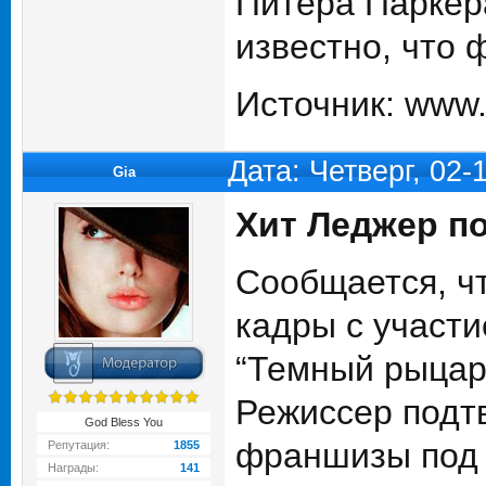
Питера Паркер
известно, что 
Источник: www.k
Дата: Четверг, 02
Gia
Хит Леджер п
Сообщается, ч
кадры с участи
“Темный рыцар
Режиссер подтв
God Bless You
франшизы под 
Репутация:
1855
Награды:
141