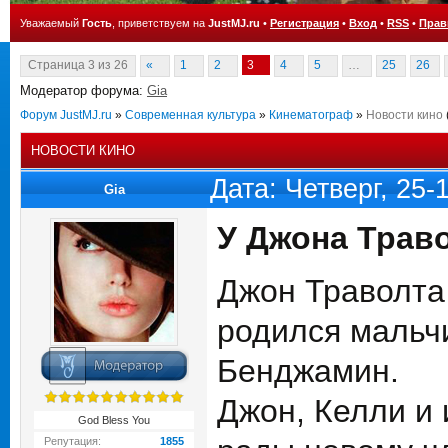
Уважаемый
Гость
, приветствуем на
JustMJ.ru
•
Регистрация
•
Вход
•
RSS
•
Прав
Страница
3
из
26
«
1
2
3
4
5
…
25
26
Модератор форума:
Gia
Форум JustMJ.ru
»
Современная культура
»
Кинематограф
»
Новости кино
НОВОСТИ КИНО
Дата: Четверг, 25-
Gia
У Джона Трав
Джон Траволта
родился мальчи
Бенджамин.
Джон, Келли и 
God Bless You
Репутация:
1855