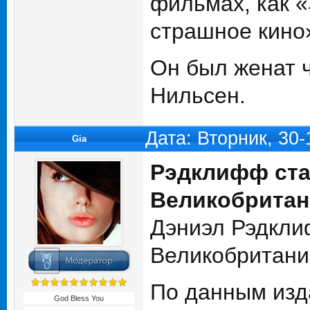
фильмах, как «
страшное кино»
Он был женат ч
Нильсен.
Дата: Вторник, 30
Gia
Рэдклифф ста
Великобрита
Дэниэл Рэдкли
Великобритании
По данным изд
God Bless You