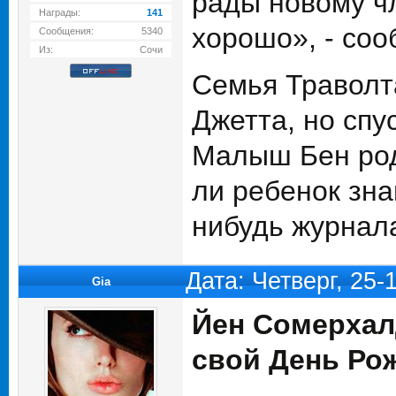
рады новому чл
Награды:
141
хорошо», - со
Сообщения:
5340
Из:
Сочи
Семья Траволт
Джетта, но спу
Малыш Бен род
ли ребенок зна
нибудь журнала
Дата: Четверг, 25-
Gia
Йен Сомерхал
свой День Ро