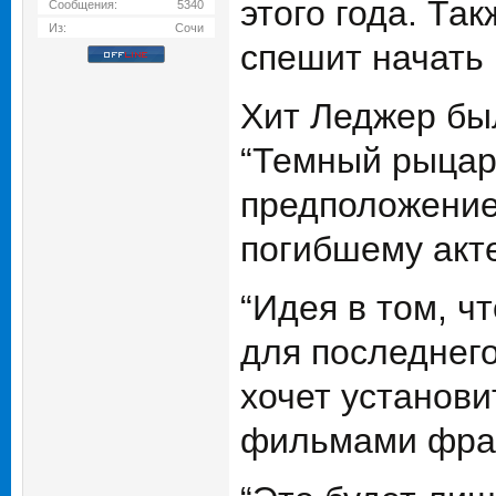
этого года. Та
Сообщения:
5340
Из:
Сочи
спешит начать 
Хит Леджер бы
“Темный рыцарь
предположение
погибшему акте
“Идея в том, 
для последнего
хочет установ
фильмами фран