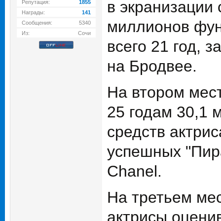
в экранизации 
Репутация:
1855
Награды:
141
миллионов фунт
Сообщения:
5340
Из:
Сочи
всего 21 год, 
на Бродвее.
На втором мес
25 годам 30,1 
средств актри
успешных "Пира
Chanel.
На третьем мес
актрисы оценив