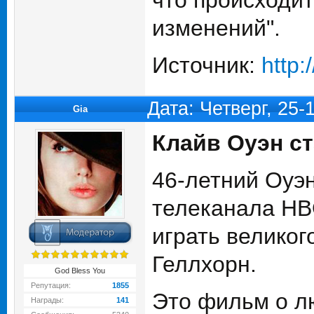
что происходит
изменений".
Источник:
http:
Дата: Четверг, 25-
Gia
Клайв Оуэн с
46-летний Оуэн
телеканала HBO
играть великог
Геллхорн.
God Bless You
Репутация:
1855
Это фильм о л
Награды:
141