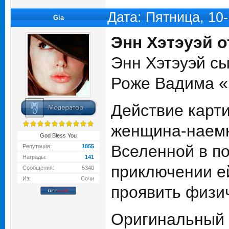
Дата: Пятница, 10
Gia
Энн Хэтэуэй о
Энн Хэтэуэй сы
Роже Вадима «
Действие карт
женщина-наемн
God Bless You
Вселенной в п
Репутация:
1855
Награды:
141
приключении ей
Сообщения:
5340
Из:
Сочи
проявить физич
Оригинальный 