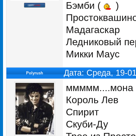
Бэмби (
)
Простоквашин
Мадагаскар
Ледниковый пе
Микки Маус
Дата: Среда, 19-0
Polyrush
ммммм....мона
Король Лев
Спирит
Скуби-Ду