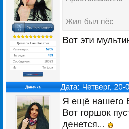
Жил был пёс
Вот эти мульт
Джексон Наш Касатик
Репутация:
5705
Награды:
439
Сообщения:
18693
Из:
Tortuga
Дата: Четверг, 20-
Данечка
Я ещё нашего 
Вот горшок пус
денется...