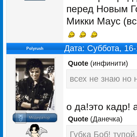
перед Новым Г
Микки Маус (вс
Дата: Суббота, 16
Polyrush
Quote
(
инфинити
)
всех не знаю но
о да!это кадр! 
Quote
(
Данечка
)
Губка Боб! тупой