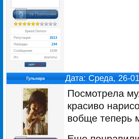
Speed Demon
Репутация:
2513
Награды:
234
Сообщения:
1038
Из:
апатиты
Дата: Среда, 26-0
Гульнара
Посмотрела мул
красиво нарисо
вобще теперь м
Еще понравили