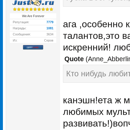
We Are Forever
ага ,особенно 
Репутация:
7779
Награды:
1081
талантов,это в
Сообщения:
3634
Из:
Серов
искренний! люб
Quote
(
Anne_Abberli
Кто нибудь люби
канэшн!ета ж м
любимых мульто
развивать!)воп