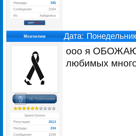
Награды:
345
Сообщения:
2164
Из:
Хабаровск
Дата: Понедельник
Мозгоклюв
ооо я ОБОЖАЮ 
любимых много)
Speed Demon
Репутация:
2513
Награды:
234
Сообщения:
1038