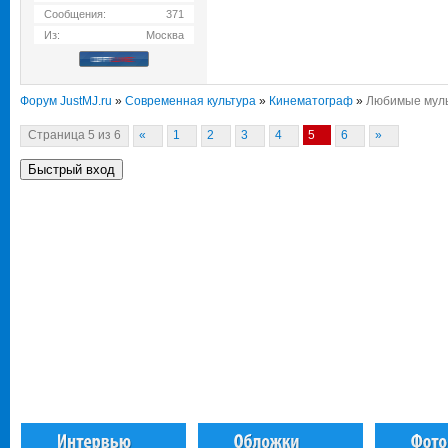
Сообщения:
371
Из:
Москва
Форум JustMJ.ru
»
Современная культура
»
Кинематограф
»
Любимые мул
Страница
5
из
6
«
1
2
3
4
5
6
»