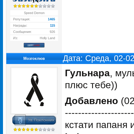
Speed Demon
Репутация:
1465
Награды:
115
Сообщения:
926
Из:
Holly Land
Дата: Среда, 02-0
Мозгоклюв
Гульнара
, мул
плюс тебе))
Добавлено
(02
---------------------
кстати папаня 