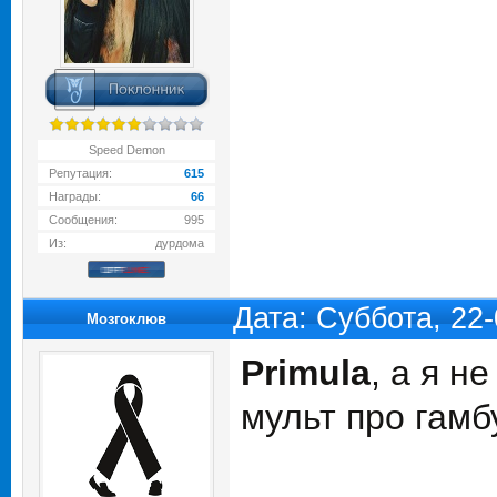
Speed Demon
Репутация:
615
Награды:
66
Сообщения:
995
Из:
дурдома
Дата: Суббота, 22
Мозгоклюв
Primula
, а я н
мульт про гамб