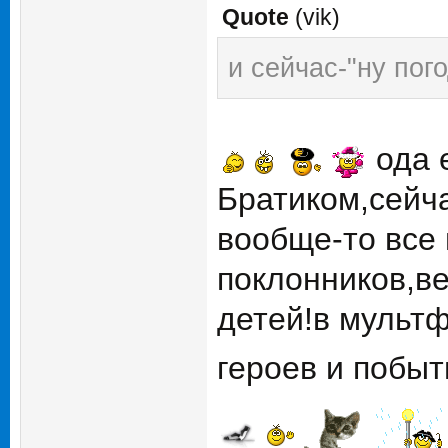
Quote
(
vik
)
и сейчас-"ну пог
ода е
Братиком,сейч
вообще-то все
поклонников,ве
детей!в мульт
героев и побыт