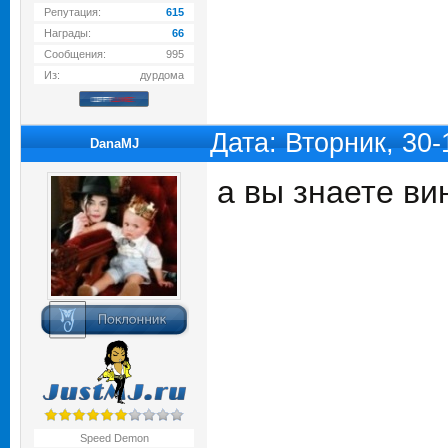
Репутация:
615
Награды:
66
Сообщения:
995
Из:
дурдома
Дата: Вторник, 30
DanaMJ
а вы знаете ви
Speed Demon