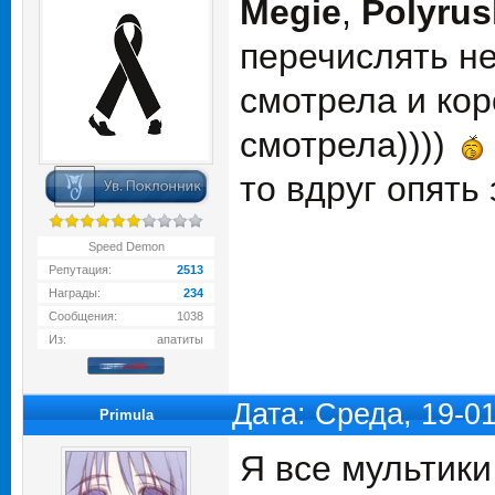
Megie
,
Polyrus
перечислять не
смотрела и коро
смотрела))))
то вдруг опять
Speed Demon
Репутация:
2513
Награды:
234
Сообщения:
1038
Из:
апатиты
Дата: Среда, 19-0
Primula
Я все мультик