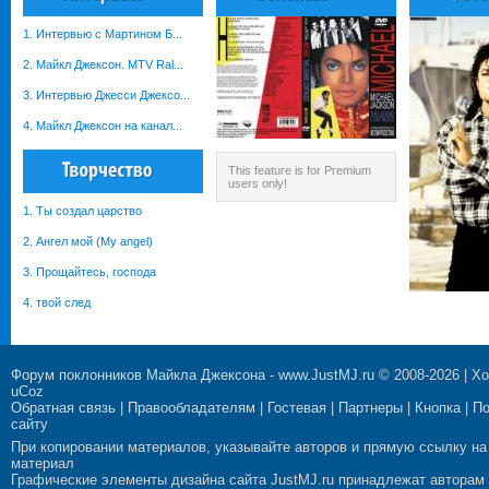
1. Интервью с Мартином Б...
2. Майкл Джексон. MTV Ral...
3. Интервью Джесси Джексо...
4. Майкл Джексон на канал...
This feature is for Premium
users only!
1. Ты создал царство
2. Ангел мой (My angel)
3. Прощайтесь, господа
4. твой след
Форум поклонников Майкла Джексона
-
www.JustMJ.ru
© 2008-2026 |
Хо
uCoz
Обратная связь
|
Правообладателям
|
Гостевая
|
Партнеры
|
Кнопка
|
П
сайту
При копировании материалов, указывайте авторов и прямую ссылку на
материал
Графические элементы дизайна сайта JustMJ.ru принадлежат авторам