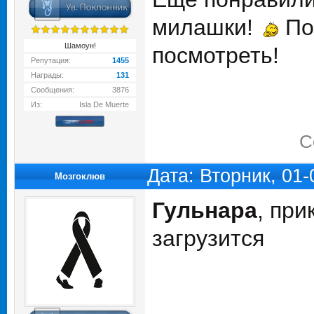
милашки!
Поз
Шамоун!
посмотреть!
Репутация:
1455
Награды:
131
Сообщения:
3876
Из:
Isla De Muerte
С
Дата: Вторник, 01
Мозгоклюв
Гульнара
, пр
загрузится