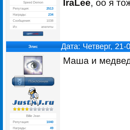
IraLee
, оо я то
Speed Demon
Репутация:
2513
Награды:
234
Сообщения:
1038
Из:
апатиты
Дата: Четверг, 21-
Элис
Маша и медве
Billie Jean
Репутация:
1040
Награды:
49