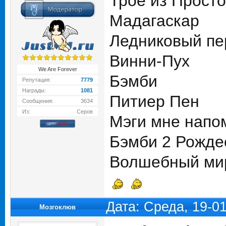
Трое из Прост
Мадагаскар
Ледниковый пе
Винни-Пух
We Are Forever
Бэмби
Репутация:
7779
Награды:
1081
Питиер Пен
Сообщения:
3634
Из:
Серов
Мэги мне напом
Бэмби 2 Рожде
Волшебный мир
Дата: Среда, 19-0
Мозгоклюв