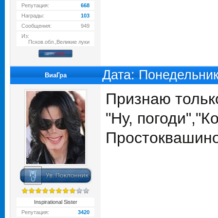
Репутация:
668
Награды:
103
Сообщения:
949
Из:
Псков.обл.,Великие луки
Дата: Понедельник
ВиаГра
Признаю толь
"Ну, погоди","
Простоквашино
Inspirational Sister
Репутация:
3420