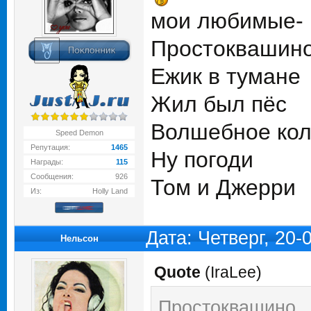
мои любимые-
Простоквашин
Ежик в тумане
Жил был пёс
Волшебное ко
Speed Demon
Репутация:
1465
Ну погоди
Награды:
115
Сообщения:
926
Том и Джерри
Из:
Holly Land
Дата: Четверг, 20-
Нельсон
Quote
(
IraLee
)
Простоквашино