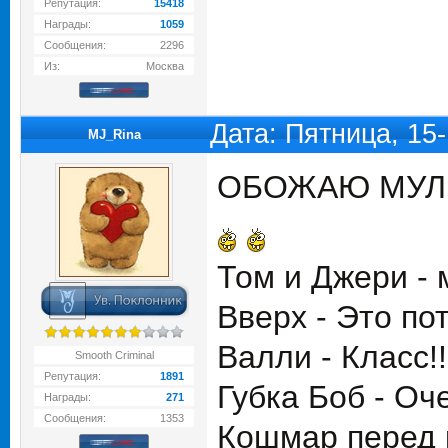
Репутация:
15418
Награды:
1059
Сообщения:
2296
Из:
Москва
Дата: Пятница, 15
MJ_Rina
ОБОЖАЮ МУЛЬТ
Том и Джери - 
Вверх - Это по
Валли - Класс!!!
Smooth Criminal
Репутация:
1891
Губка Боб - Оч
Награды:
271
Сообщения:
1353
Кошмар перед 