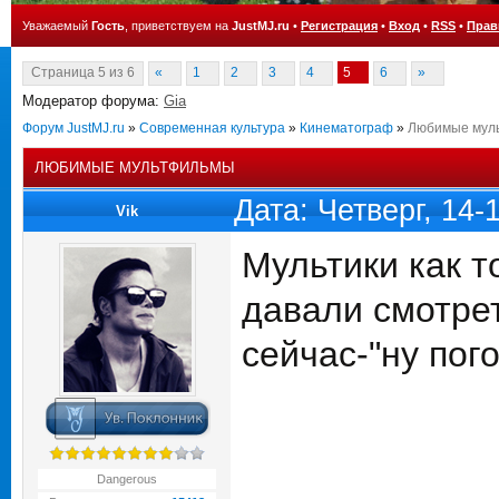
Уважаемый
Гость
, приветствуем на
JustMJ.ru
•
Регистрация
•
Вход
•
RSS
•
Прав
Страница
5
из
6
«
1
2
3
4
5
6
»
Модератор форума:
Gia
Форум JustMJ.ru
»
Современная культура
»
Кинематограф
»
Любимые мул
ЛЮБИМЫЕ МУЛЬТФИЛЬМЫ
Дата: Четверг, 14
Vik
Мультики как 
давали смотрет
сейчас-"ну пог
Dangerous