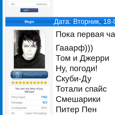
Из:
апатиты
Дата: Вторник, 18
Megie
Пока первая ча
Гааарф)))
Том и Джерри
Ну, погоди!
Скуби-Ду
Тотали спайс
You are my best of joy,
Michael
Смешарики
Репутация:
7352
Награды:
913
Питер Пен
Сообщения:
4601
Из:
Санкт-Петербург