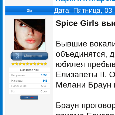
Дата: Пятница, 03
Gia
Spice Girls в
Бывшие вокалис
объединятся, д
юбилея пребыв
God Bless You
Елизаветы II.
Репутация:
1855
Награды:
141
Мелани Браун 
Сообщения:
5340
Из:
Сочи
Браун проговор