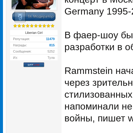
Germany 1995-
В фаер-шоу бы
Liberian Girl
Репутация:
11479
разработки в о
Награды:
815
Сообщения:
5252
Из:
Тула
Rammstein нач
через зритель
стилизованных
напоминали не
войны, пишет w