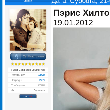
Дата: Суббота, 21
Ulitko
Пэрис Хилто
19.01.2012
I Just Can't Stop Loving You
Репутация:
23434
Награды:
2272
Сообщения:
22262
Из:
Горловка