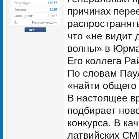
Репутация:
16077
причинах пере
Награды:
1020
Сообщения:
10757
распространят
Из:
Ростов-на-Дону
что «не видит
волны» в Юрма
Его коллега Ра
По словам Пау
«найти общего 
В настоящее в
подбирает нов
конкурса. В ка
латвийских СМ