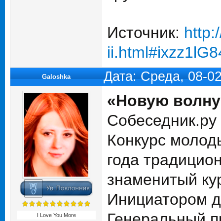
Источник:
http:
ii.html#ixzz1lG
Дата: Среда, 08-0
Galoshka
«Новую волну
Собеседник.ру
Конкурс молод
года традицио
знаменитый кур
Инициатором д
Генеральный п
I Love You More