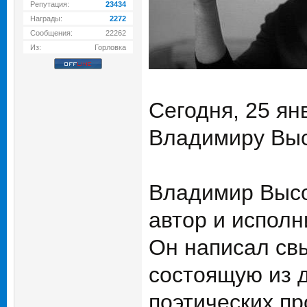
Репутация:
23434
Награды:
2272
Сообщения:
22262
Из:
Горловка
Сегодня, 25 ян
Владимиру Выс
Владимир Высо
автор и исполн
Он написал свы
состоящую из д
поэтических п