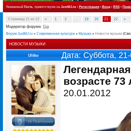
Уважаемый
Гость
, приветствуем на
JustMJ.ru
•
Регистрация
•
Вход
•
RSS
•
Прав
Страница
21
из
22
«
1
2
…
19
20
21
22
»
Модератор форума:
Gia
Форум JustMJ.ru
»
Современная культура
»
Музыка
»
Новости музыки
(Све
НОВОСТИ МУЗЫКИ
Дата: Суббота, 21
Ulitko
Легендарная
возрасте 73 
20.01.2012