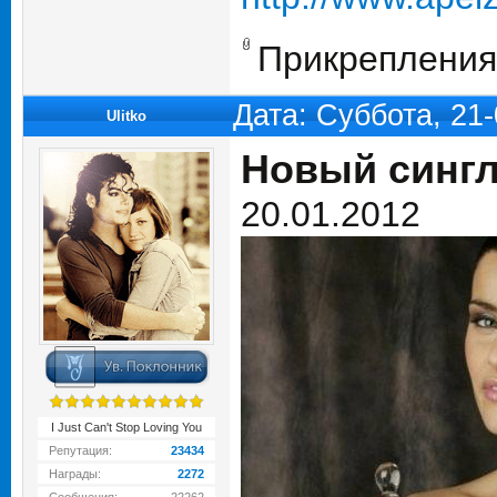
Прикрепления
Дата: Суббота, 21
Ulitko
Новый сингл
20.01.2012
I Just Can't Stop Loving You
Репутация:
23434
Награды:
2272