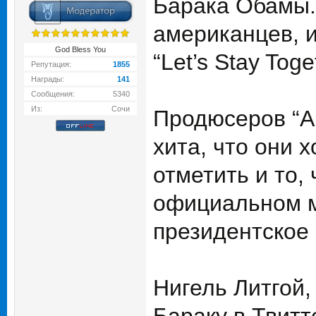
Барака Обамы.
американцев, 
God Bless You
“Let’s Stay Toge
Репутация:
1855
Награды:
141
Сообщения:
5340
Из:
Сочи
Продюсеров “Am
хита, что они 
отметить и то,
официальном м
президентское
Нигель Литгой,