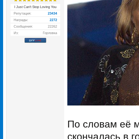
I Just Can't Stop Loving You
Репутация:
23434
Награды:
2272
Сообщения:
22262
Из:
Горловка
По словам её 
скончалась в г