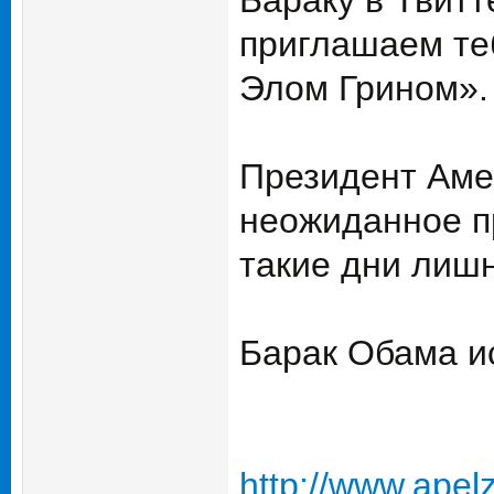
Бараку в Твитт
приглашаем теб
Элом Грином».
Президент Аме
неожиданное п
такие дни лишн
Барак Обама ис
http://www.apel