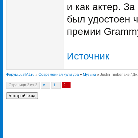
и как актер. З
был удостоен 
премии Gramm
Источник
Форум JustMJ.ru
»
Современная культура
»
Музыка
»
Justin Timberlake / 
Страница
2
из
2
«
1
2