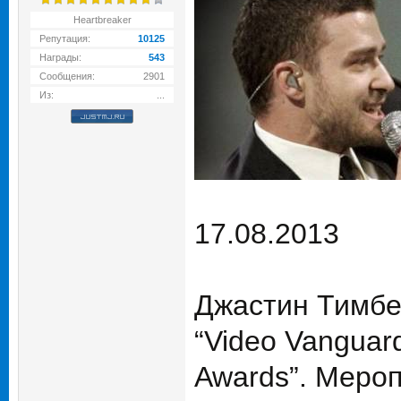
Heartbreaker
Репутация:
10125
Награды:
543
Сообщения:
2901
Из:
...
17.08.2013
Джастин Тимбе
“Video Vanguar
Awards”. Мероп