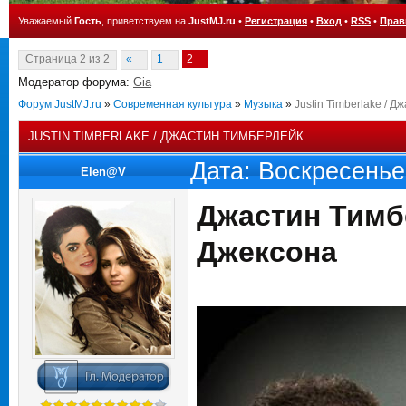
Уважаемый
Гость
, приветствуем на
JustMJ.ru
•
Регистрация
•
Вход
•
RSS
•
Прав
Страница
2
из
2
«
1
2
Модератор форума:
Gia
Форум JustMJ.ru
»
Современная культура
»
Музыка
»
Justin Timberlake / 
JUSTIN TIMBERLAKE / ДЖАСТИН ТИМБЕРЛЕЙК
Дата: Воскресенье
Elen@V
Джастин Тимб
Джексона