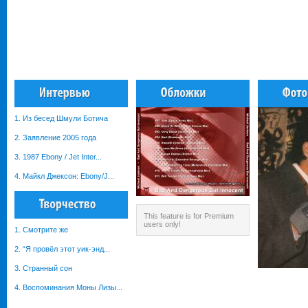
1. Из бесед Шмули Ботича
2. Заявление 2005 года
3. 1987 Ebony / Jet Inter...
4. Майкл Джексон: Ebony/J...
This feature is for Premium
users only!
1. Смотрите же
2. “Я провёл этот уик-энд...
3. Странный сон
4. Воспоминания Моны Лизы...