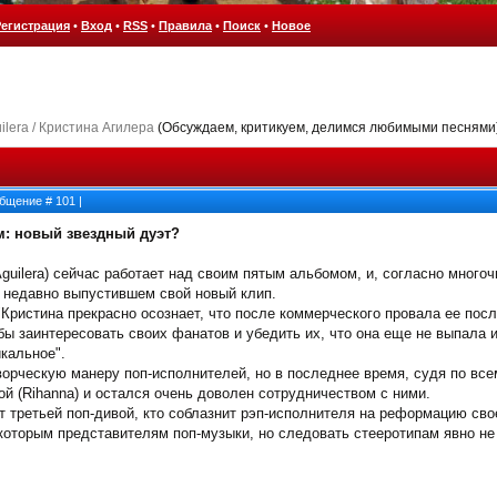
Регистрация
•
Вход
•
RSS
•
Правила
•
Поиск
•
Новое
uilera / Кристина Агилера
(Обсуждаем, критикуем, делимся любимыми песнями
ообщение #
101
|
м: новый звездный дуэт?
 Aguilera) сейчас работает над своим пятым альбомом, и, согласно мног
 недавно выпустившем свой новый клип.
"Кристина прекрасно осознает, что после коммерческого провала ее пос
ы заинтересовать своих фанатов и убедить их, что она еще не выпала 
икальное".
орческую манеру поп-исполнителей, но в последнее время, судя по все
ной (Rihanna) и остался очень доволен сотрудничеством с ними.
ет третьей поп-дивой, кто соблазнит рэп-исполнителя на реформацию сво
которым представителям поп-музыки, но следовать стееротипам явно не 