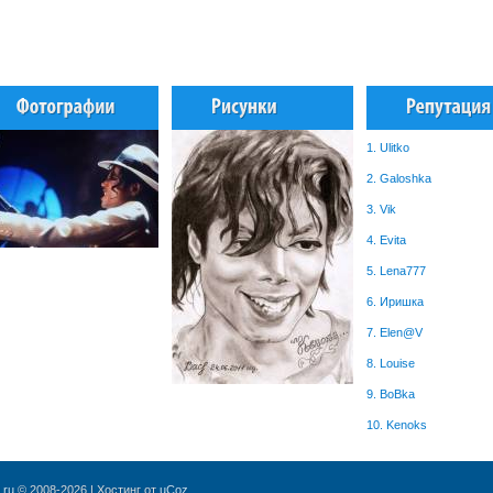
1. Ulitko
2. Galoshka
3. Vik
4. Evita
5. Lena777
6. Иришка
7. Elen@V
8. Louise
9. BoBka
10. Kenoks
.ru
© 2008-2026 |
Хостинг от
uCoz