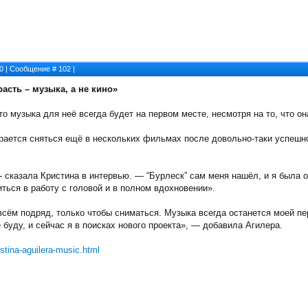
30 | Сообщение #
102
|
асть – музыка, а не кино»
то музыка для неё всегда будет на первом месте, несмотря на то, что он
ирается сняться ещё в нескольких фильмах после довольно-таки успешно
— сказала Кристина в интервью. — “Бурлеск” сам меня нашёл, и я была 
иться в работу с головой и в полном вдохновении».
всём подряд, только чтобы сниматься. Музыка всегда останется моей пе
е буду, и сейчас я в поисках нового проекта», — добавила Агилера.
istina-aguilera-music.html