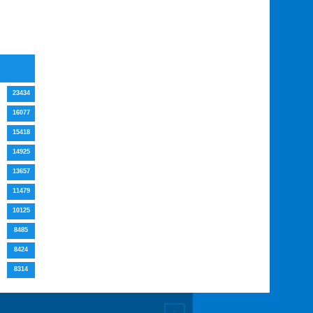
23434
16077
15418
14925
13657
11479
10125
8485
8424
8314