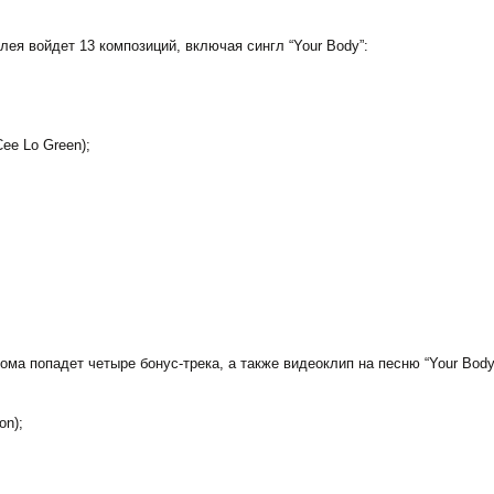
ея войдет 13 композиций, включая сингл “Your Body”:
Cee Lo Green);
ма попадет четыре бонус-трека, а также видеоклип на песню “Your Body
on);