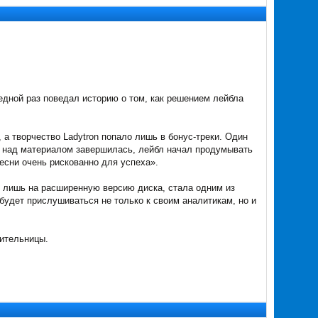
ередной раз поведал историю о том, как решением лейбла
а творчество Ladytron попало лишь в бонус-треки. Один
та над материалом завершилась, лейбл начал продумывать
есни очень рискованно для успеха».
али лишь на расширенную версию диска, стала одним из
будет прислушиваться не только к своим аналитикам, но и
нительницы.