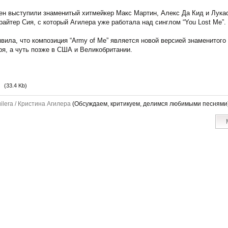
н выступили знаменитый хитмейкер Макс Мартин, Алекс Да Кид и Лукас 
райтер Сия, с который Агилера уже работала над синглом “You Lost Me”.
вила, что композиция “Army of Me” является новой версией знаменитого х
ря, а чуть позже в США и Великобритании.
(33.4 Kb)
uilera / Кристина Агилера
(Обсуждаем, критикуем, делимся любимыми песнями
М