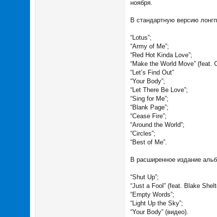
ноября.
В стандартную версию лонгпл
“Lotus”;
“Army of Me”;
“Red Hot Kinda Love”;
“Make the World Move” (feat. 
“Let’s Find Out”
“Your Body”;
“Let There Be Love”;
“Sing for Me”;
“Blank Page”;
“Cease Fire”;
“Around the World”;
“Circles”;
“Best of Me”.
В расширенное издание альбо
“Shut Up”;
“Just a Fool” (feat. Blake Shelt
“Empty Words”;
“Light Up the Sky”;
“Your Body” (видео).