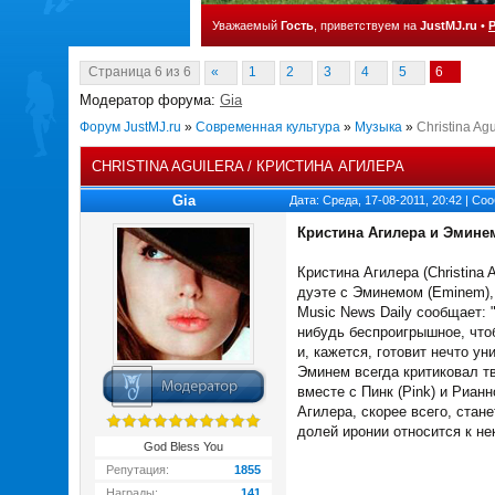
Уважаемый
Гость
, приветствуем на
JustMJ.ru
•
Страница
6
из
6
«
1
2
3
4
5
6
Модератор форума:
Gia
Форум JustMJ.ru
»
Современная культура
»
Музыка
»
Christina Ag
CHRISTINA AGUILERA / КРИСТИНА АГИЛЕРА
Gia
Дата: Среда, 17-08-2011, 20:42 | С
Кристина Агилера и Эмине
Кристина Агилера (Christina
дуэте с Эминемом (Eminem),
Music News Daily сообщает: 
нибудь беспроигрышное, чтоб
и, кажется, готовит нечто ун
Эминем всегда критиковал тв
вместе с Пинк (Pink) и Риан
Агилера, скорее всего, стан
долей иронии относится к не
God Bless You
Репутация:
1855
Награды:
141