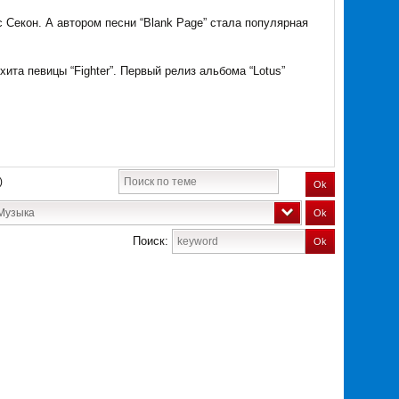
Секон. А автором песни “Blank Page” стала популярная
ита певицы “Fighter”. Первый релиз альбома “Lotus”
)
Ok
узыка
Ok
Поиск:
Ok