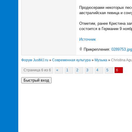
Продюсерами некоторых песе
австралийская певица и сонг
Отметим, ранее Кристина зая
состоится в Германии 9 нояб
Источник
Прикрепления:
0289753.jpg
Форум JustMJ.ru
»
Современная культура
»
Музыка
»
Christina Ag
Страница
6
из
6
«
1
2
3
4
5
6