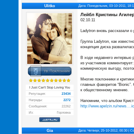
Ulitko
Дата: Понедельник, 03-10-2011, 18:
Лейбл Кристины Агилер
02.10.11
Ladytron вновь рассказали 
Группа Ladytron, как извест
концепция диска развалилас
В ходе недавнего интервью р
из участников комментирует
коммерческую выгоду, поэто
Многие поклонники и критики
главных фаворитов “Bionic”
I Just Can't Stop Loving You
к общественному мнению.
Репутация:
23434
Награды:
2272
Напомним, что альбом Крист
http://www.apelzin.ru/news....i
Сообщения:
22262
Из:
Горловка
Gia
Дата: Четверг, 25-10-2012, 00:30 | 