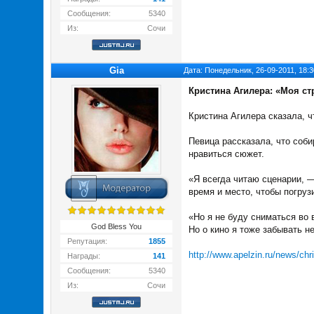
Сообщения:
5340
Из:
Сочи
Gia
Дата: Понедельник, 26-09-2011, 18:
Кристина Агилера: «Моя стр
Кристина Агилера сказала, ч
Певица рассказала, что соб
нравиться сюжет.
«Я всегда читаю сценарии, 
время и место, чтобы погруз
«Но я не буду сниматься во 
God Bless You
Но о кино я тоже забывать н
Репутация:
1855
http://www.apelzin.ru/news/chr
Награды:
141
Сообщения:
5340
Из:
Сочи