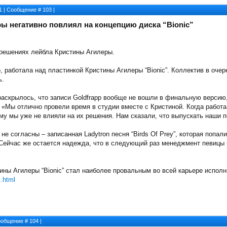
11 | Сообщение #
103
|
ы негативно повлиял на концепцию диска “Bionic”
о решениях лейбла Кристины Агилеры.
но, работала над пластинкой Кристины Агилеры “Bionic”. Коллектив в оч
ь.
аскрылось, что записи Goldfrapp вообще не вошли в финальную версию, 
: «Мы отлично провели время в студии вместе с Кристиной. Когда рабо
му мы уже не влияли на их решения. Нам сказали, что выпускать наши п
 не согласны – записанная Ladytron песня “Birds Of Prey”, которая поп
. Сейчас же остается надежда, что в следующий раз менеджмент певицы 
ины Агилеры “Bionic” стал наиболее провальным во всей карьере испол
c.html
Сообщение #
104
|