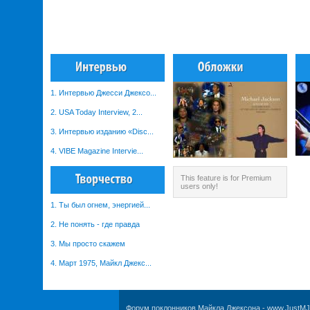
1. Интервью Джесси Джексо...
2. USA Today Interview, 2...
3. Интервью изданию «Disc...
4. VIBE Magazine Intervie...
This feature is for Premium
users only!
1. Ты был огнем, энергией...
2. Не понять - где правда
3. Мы просто скажем
4. Март 1975, Майкл Джекс...
Форум поклонников Майкла Джексона
-
www.JustMJ