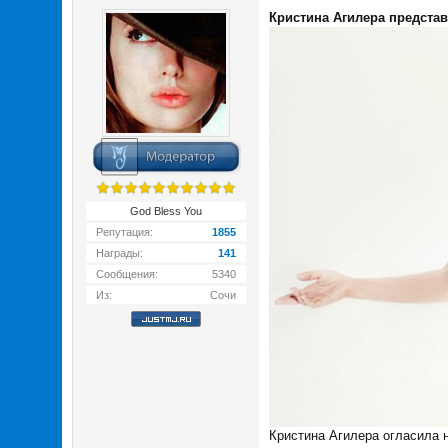
Кристина Агилера предста
God Bless You
Репутация:
1855
Награды:
141
Сообщения:
5340
Из:
Сочи
Кристина Агилера огласила н