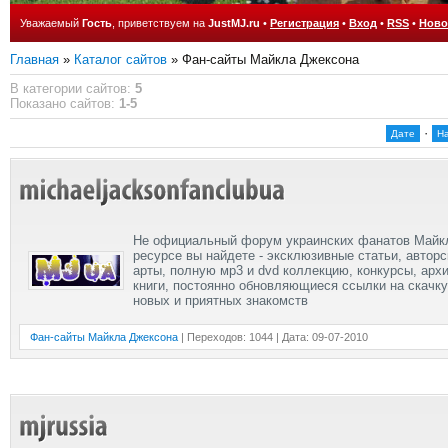
Уважаемый
Гость
, приветствуем на
JustMJ.ru
•
Регистрация
•
Вход
•
RSS
•
Ново
Главная
»
Каталог сайтов
» Фан-сайты Майкла Джексона
В категории сайтов
:
5
Показано сайтов
:
1-5
·
Дате
Н
Не официальный форум украинских фанатов Майк
ресурсе вы найдете - эксклюзивные статьи, автор
арты, полную мр3 и dvd коллекцию, конкурсы, ар
книги, постоянно обновляющиеся ссылки на скачку
новых и приятных знакомств
Фан-сайты Майкла Джексона
| Переходов: 1044 | Дата:
09-07-2010