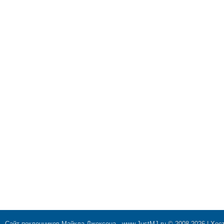
Сайт поклонников Майкла Джексона
-
www.JustMJ.ru
© 2008-2026 |
Хост