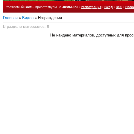
Уважаемый
Гость
, приветствуем на
JustMJ.ru
•
Регистрация
•
Вход
•
RSS
•
Ново
Главная
»
Видео
» Награждения
В разделе материалов
:
0
Не найдено материалов, доступных для прос