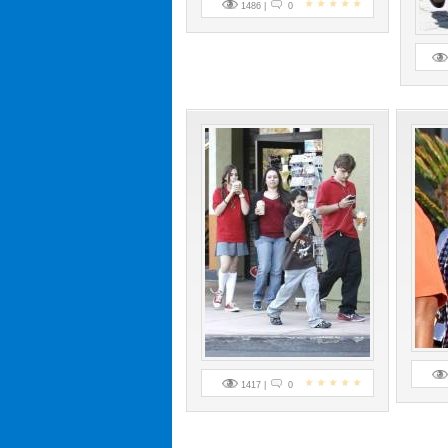
1486 |
0
1417 |
0