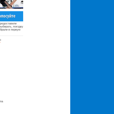
предоставили
ыбирать, поездку
ыбрали в первую
с
ьпа