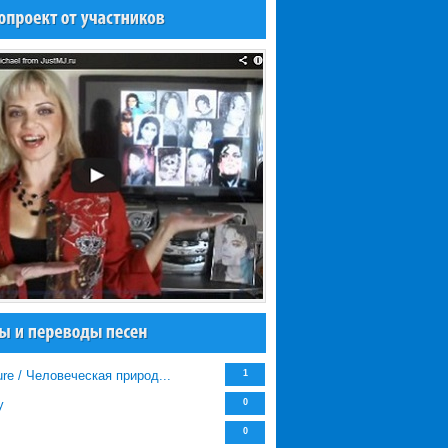
re / Человеческая природ...
1
y
0
0