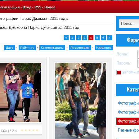
Регистрация
•
Вход
•
RSS
•
Новое
тографии Пэрис Джексон 2011 года
кла Джексона Пэрис Джексон за 2011 год
«
1
2
3
4
5
6
»
·
·
·
·
Дате
Рейтингу
Комментариям
Просмотрам
Названию
Логин:
Пароль:
запомни
Фотографи
Фотографи
Фотографи
Разные фо
1433 |
0