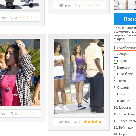
1476 |
0
1687 |
0
Если бы вам 
возможность в
куда вы бы в
очередь:
1.
Лос-Анжеле
2.
Лондон
3.
Париж
4.
Венеция
5.
Нью-Йорк
6.
Токио
7.
Сидней
8.
Прага
9.
Шанхай
10.
Москва
11.
Тель-Авив
1841 |
0
12.
Тегусигал
1644 |
0
13.
Кейптаун
14.
Берн