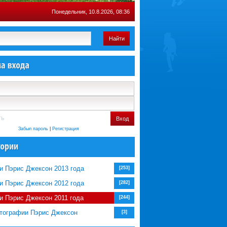
Понедельник, 10.8.2026, 08:36
Найти
ть
Вход
Забыл пароль
|
Регистрация
и Пэрис Джексон 2013 года
[253]
и Пэрис Джексон 2012 года
[282]
и Пэрис Джексон 2011 года
[244]
тографии Пэрис Джексон
[3]