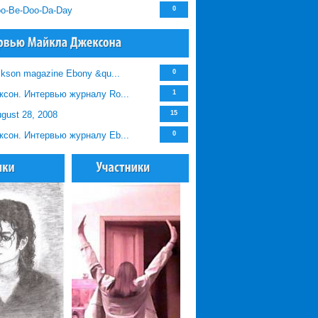
o-Be-Doo-Da-Day
0
ckson magazine Ebony &qu...
0
сон. Интервью журналу Ro...
1
ugust 28, 2008
15
сон. Интервью журналу Eb...
0