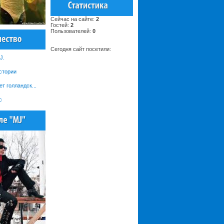
Сейчас на сайте:
2
Гостей:
2
Пользователей:
0
Сегодня сайт посетили:
J.
стории
т голландск...
с