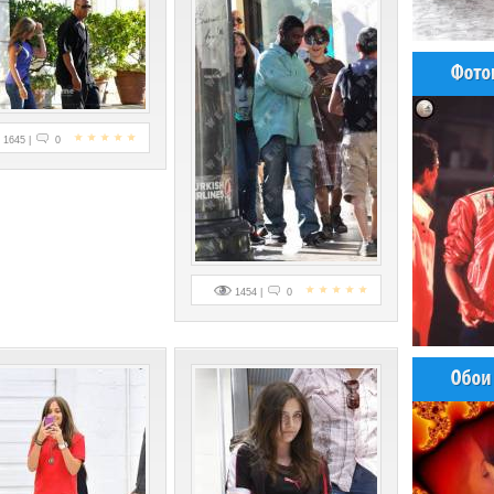
1645 |
0
1454 |
0