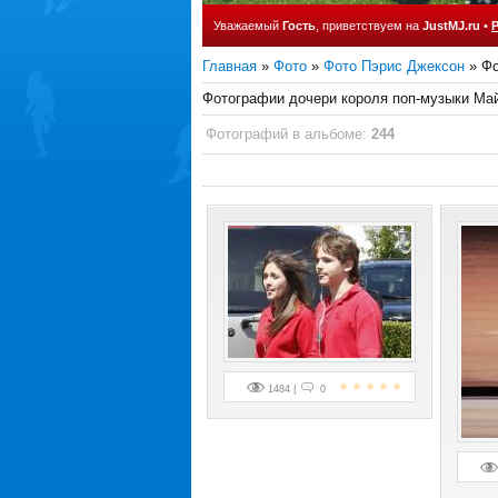
Уважаемый
Гость
, приветствуем на
JustMJ.ru
•
Главная
»
Фото
»
Фото Пэрис Джексон
» Фо
Фотографии дочери короля поп-музыки Май
Фотографий в альбоме
:
244
1484 |
0