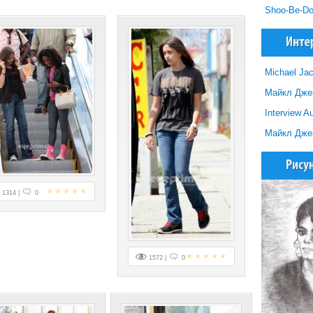
Shoo-Be-Do
Michael Ja
Майкл Джек
Interview A
Майкл Джек
1314 |
0
1572 |
0