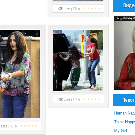
1395 |
0
1497 |
0
Human Natu
Think Happ
1305 |
0
My Girl