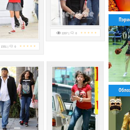
2207 |
0
1551 |
0