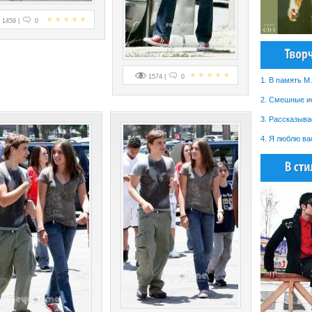
1459 |
0
1574 |
0
1. В память M.
2. Смешные и
3. Рассказывае
4. Я люблю ва