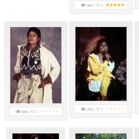
1687 |
4
1785 |
2
1608 |
0