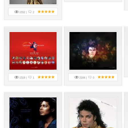
1552 |
2
1518 |
1
2164 |
0