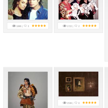
1686 |
3
1722 |
2
1536 |
0