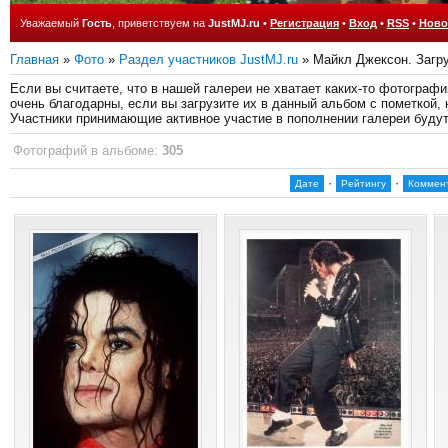
Уважаемый
Гость
, приветствуем на
JustMJ.ru
•
Регистрация
•
Вход
•
RSS
•
Ново
Главная
»
Фото
»
Раздел участников JustMJ.ru
» Майкл Джексон. Загр
Если вы считаете, что в нашей галереи не хватает каких-то фотогра
очень благодарны, если вы загрузите их в данный альбом с пометкой, 
Участники принимающие активное участие в пополнении галереи буду
Фотографий в альбоме
:
305
·
·
Дате
Рейтингу
Коммен