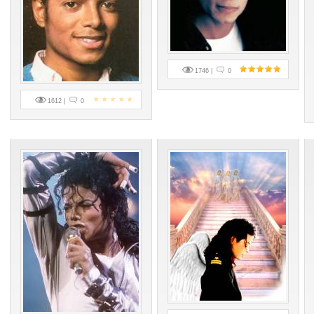
1746 |
0
1612 |
0