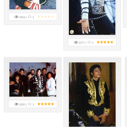
1624 |
2
2277 |
1
1620 |
1