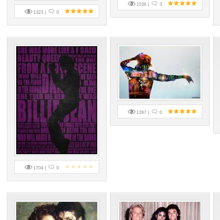
1536 |
3
1323 |
0
1397 |
0
1704 |
0