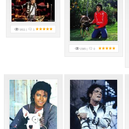
1611 |
1
1585 |
0