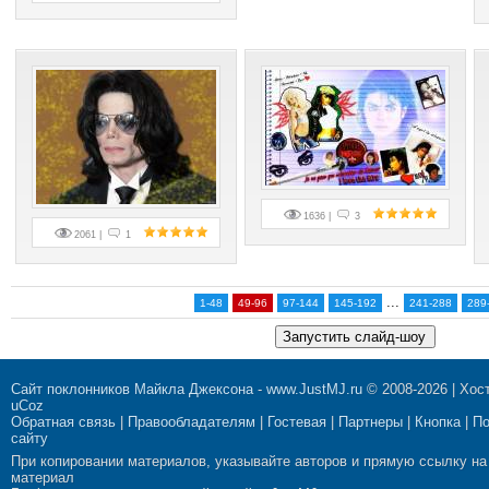
1636 |
3
2061 |
1
...
1-48
49-96
97-144
145-192
241-288
289
Сайт поклонников Майкла Джексона
-
www.JustMJ.ru
© 2008-2026 |
Хост
uCoz
Обратная связь
|
Правообладателям
|
Гостевая
|
Партнеры
|
Кнопка
|
П
сайту
При копировании материалов, указывайте авторов и прямую ссылку на
материал