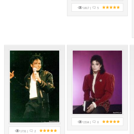
1817 |
5
1534 |
0
1731 |
2