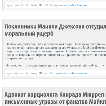
Дата: 13-03-2014 |
5.0
(
1
) |
3188 |
0 |
Новости о Майкле Джексоне
Необычное дело слушали в орлеанском суде. Несколько преданных
поклонников легендарного американского музыканта Майкла Джексо
подали иски против его лечащего врача. А пожаловались поклонник
певца на моральный стресс, которым им пришлось пережить в связи
смертью их кумира.
Интересно, что судья решил дело в пользу заявителей и обяза
...
»
Дата: 16-02-2014 |
5.0
(
2
) |
2976 |
2 |
Новости о Майкле Джексоне