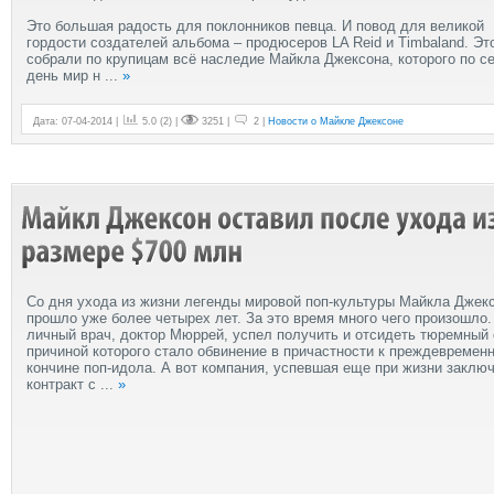
Это большая радость для поклонников певца. И повод для великой
гордости создателей альбома – продюсеров LA Reid и Timbaland. Эт
собрали по крупицам всё наследие Майкла Джексона, которого по с
день мир н
...
»
Дата: 07-04-2014 |
5.0
(
2
) |
3251 |
2 |
Новости о Майкле Джексоне
Со дня ухода из жизни легенды мировой поп-культуры Майкла Джек
прошло уже более четырех лет. За это время много чего произошло.
личный врач, доктор Мюррей, успел получить и отсидеть тюремный 
причиной которого стало обвинение в причастности к преждевремен
кончине поп-идола. А вот компания, успевшая еще при жизни заклю
контракт с
...
»