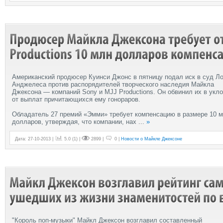
Американский продюсер Куинси Джонс в пятницу подал иск в суд Ло
Анджелеса против распорядителей творческого наследия Майкла
Джексона — компаний Sony и MJJ Productions. Он обвинил их в укл
от выплат причитающихся ему гонораров.
Обладатель 27 премий «Эмми» требует компенсацию в размере 10 
долларов, утверждая, что компании, нах
...
»
Дата: 27-10-2013 |
5.0
(
1
) |
2899 |
0 |
Новости о Майкле Джексоне
"Король поп-музыки" Майкл Джексон возглавил составленный