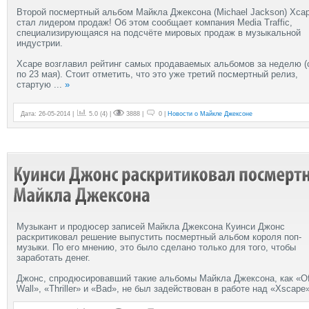
Второй посмертный альбом Майкла Джексона (Michael Jackson) Xca
стал лидером продаж! Об этом сообщает компания Media Traffic,
специализирующаяся на подсчёте мировых продаж в музыкальной
индустрии.
Xcape возглавил рейтинг самых продаваемых альбомов за неделю (
по 23 мая). Стоит отметить, что это уже третий посмертный релиз,
стартую
...
»
Дата: 26-05-2014 |
5.0
(
4
) |
3888 |
0 |
Новости о Майкле Джексоне
Музыкант и продюсер записей Майкла Джексона Куинси Джонс
раскритиковал решение выпустить посмертный альбом короля поп-
музыки. По его мнению, это было сделано только для того, чтобы
заработать денег.
Джонс, спродюсировавший такие альбомы Майкла Джексона, как «Of
Wall», «Thriller» и «Bad», не был задействован в работе над «Xscape