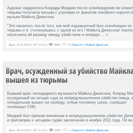
Адвокат кардиолога Конрада Мюррея после освобождения ее клиент
тюрьмы получила письма с угрозами от фанатов покойного короля п
музыки Майкла Джексона.
"Это началось после того, как мой подзащитный был освобожден из
тюрьмы и я, столкнувшись с одной из его / Майкла Джексона/ покло
объяснила ей разницу между убийством и непредн
...
»
Дата: 10-11-2013 |
5.0
(
1
) |
2684 |
0 |
Новости о Майкле Джексоне
Бывший врач легендарного музыканта Майкла Джексона, Конрад Мю
осужденный на четыре года за непредумышленное убийство певца, 
понедельник вышел на свободу, отбыв половину срока, сообщает
телеканал CNN.
Мюррей был признан виновным в непредумышленном убийстве Дже
и приговорен к четырем годам заключения в ноябре 2011 года. По в
Дата: 28-10-2013 |
5.0
(
2
) |
2520 |
1 |
Новости о Майкле Джексоне