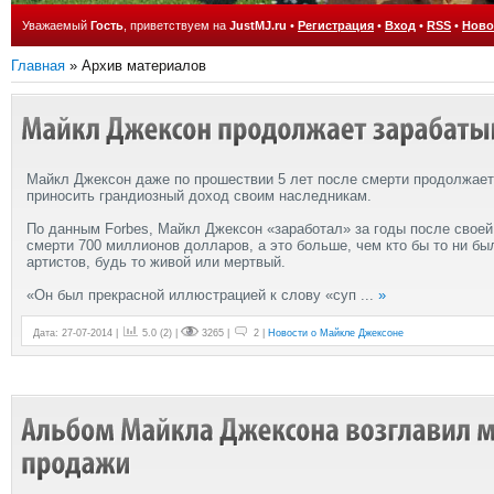
Уважаемый
Гость
, приветствуем на
JustMJ.ru
•
Регистрация
•
Вход
•
RSS
•
Ново
Главная
»
Архив материалов
Майкл Джексон даже по прошествии 5 лет после смерти продолжает
приносить грандиозный доход своим наследникам.
По данным Forbes, Майкл Джексон «заработал» за годы после своей
смерти 700 миллионов долларов, а это больше, чем кто бы то ни бы
артистов, будь то живой или мертвый.
«Он был прекрасной иллюстрацией к слову «суп
...
»
Дата: 27-07-2014 |
5.0
(
2
) |
3265 |
2 |
Новости о Майкле Джексоне