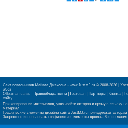
Сайт поклонников Майкла Джексона
-
www.JustMJ.ru
© 2008-2026 |
Хост
uCoz
Обратная связь
|
Правообладателям
|
Гостевая
|
Партнеры
|
Кнопка
|
П
сайту
При копировании материалов, указывайте авторов и прямую ссылку на
материал
Графические элементы дизайна сайта JustMJ.ru принадлежат авторам
Запрещено использовать графические элементы проекта без согласия