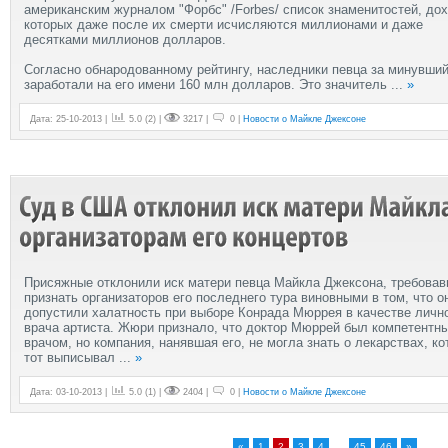
американским журналом "Форбс" /Forbes/ список знаменитостей, до
которых даже после их смерти исчисляются миллионами и даже
десятками миллионов долларов.
Согласно обнародованному рейтингу, наследники певца за минувший
заработали на его имени 160 млн долларов. Это значитель
...
»
Дата: 25-10-2013 |
5.0
(
2
) |
3217 |
0 |
Новости о Майкле Джексоне
Присяжные отклонили иск матери певца Майкла Джексона, требова
признать организаторов его последнего тура виновными в том, что о
допустили халатность при выборе Конрада Мюррея в качестве личн
врача артиста. Жюри признало, что доктор Мюррей был компетентн
врачом, но компания, нанявшая его, не могла знать о лекарствах, к
тот выписывал
...
»
Дата: 03-10-2013 |
5.0
(
1
) |
2404 |
0 |
Новости о Майкле Джексоне
...
«
1
2
3
4
45
46
»