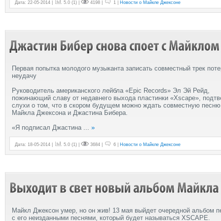
Дата: 22-05-2014 |
5.0
(
1
) |
4198 |
1 |
Новости о Майкле Джексоне
Первая попытка молодого музыканта записать совместный трек пот
неудачу
Руководитель американского лейбла «Epic Records» Эл Эй Рейд,
пожинающий славу от недавнего выхода пластинки «Xscape», подт
слухи о том, что в скором будущем можно ждать совместную песню
Майкла Джексона и Джастина Бибера.
«Я подписал Джастина
...
»
Дата: 18-05-2014 |
5.0
(
1
) |
3684 |
6 |
Новости о Майкле Джексоне
Майкл Джексон умер, но он жив! 13 мая выйдет очередной альбом п
с его неизданными песнями, который будет называться XSCAPE.