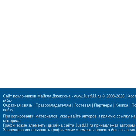
Сайт поклонников Майкла Джексона
-
www.JustMJ.ru
© 2008-2026 |
Хост
uCoz
Обратная связь
|
Правообладателям
|
Гостевая
|
Партнеры
|
Кнопка
|
П
сайту
При копировании материалов, указывайте авторов и прямую ссылку на
материал
Графические элементы дизайна сайта JustMJ.ru принадлежат авторам
Запрещено использовать графические элементы проекта без согласия