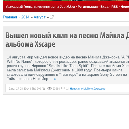
Уважаемый
Гость
, приветствуем на
JustMJ.ru
•
Регистрация
•
Вход
•
RSS
•
Ново
Главная
»
2014
»
Август
»
17
14 августа мир увидел новое видео на песню Майкла Джексона "A P
With No Name", которое снял режиссер, ранее создавший знамениты
ролик группы Нирвана "Smells Like Teen Spirit". Песня с альбома Xs
была записана Майклом Джексоном в 1998 году. Премьера клипа
стартовала единовременно в "Твиттере" и на экране Sony Screen на
Таймс-сквер в Нью-Йор
...
»
Дата: 17-08-2014 |
5.0
(
1
) |
5396 |
1 |
Новости о Майкле Джексоне