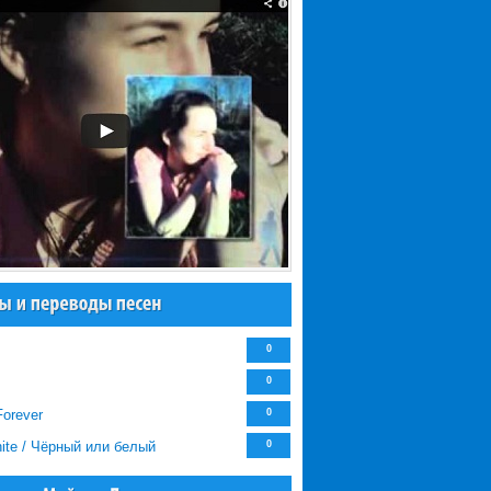
0
0
Forever
0
hite / Чёрный или белый
0