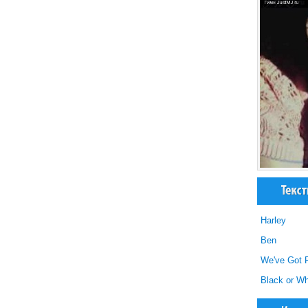
Harley
Ben
We've Got 
Black or W