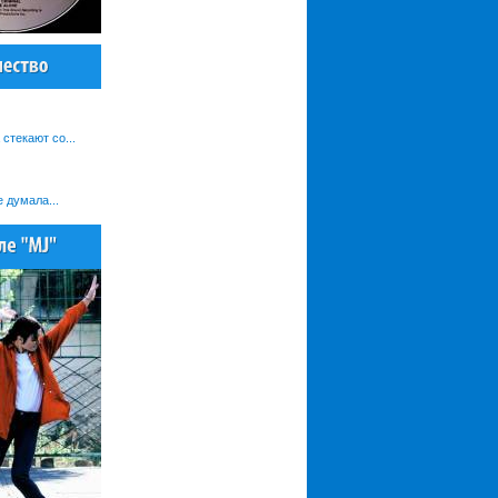
 стекают со...
е думала...