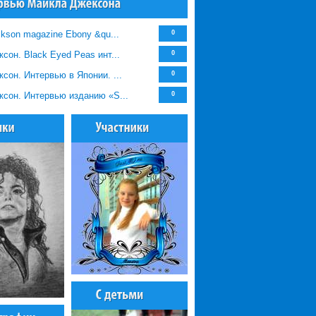
ckson magazine Ebony &qu...
0
сон. Black Eyed Peas инт...
0
сон. Интервью в Японии. ...
0
сон. Интервью изданию «S...
0