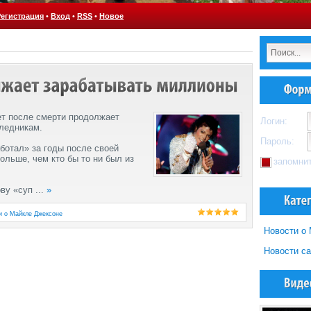
Регистрация
•
Вход
•
RSS
•
Новое
ет после смерти продолжает
Логин:
ледникам.
Пароль:
ботал» за годы после своей
ольше, чем кто бы то ни был из
запомни
ову «суп
...
»
и о Майкле Джексоне
Новости о
Новости са