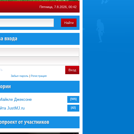
Пятница, 7.8.2026, 00:42
Найти
ть
Вход
Забыл пароль
|
Регистрация
 Майкле Джексоне
[505]
йта JustMJ.ru
[42]