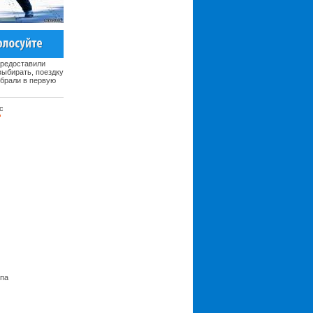
предоставили
ыбирать, поездку
ыбрали в первую
с
ьпа