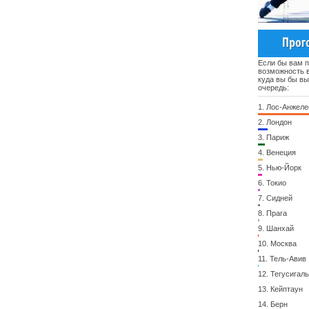
Если бы вам 
возможность в
куда вы бы в
очередь:
1.
Лос-Анжеле
2.
Лондон
3.
Париж
4.
Венеция
5.
Нью-Йорк
6.
Токио
7.
Сидней
8.
Прага
9.
Шанхай
10.
Москва
11.
Тель-Авив
12.
Тегусигал
13.
Кейптаун
14.
Берн