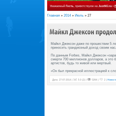
Уважаемый
Гость
, приветствуем на
JustMJ.ru
•
Главная
»
2014
»
Июль
»
27
Майкл Джексон даже по прошествии 5 л
приносить грандиозный доход своим нас
По данным Forbes, Майкл Джексон «зара
смерти 700 миллионов долларов, а это б
артистов, будь то живой или мертвый.
«Он был прекрасной иллюстрацией к сл
Дата: 27-07-2014 |
5.0
(
2
) |
3264 |
2 |
Новост