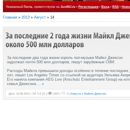
Уважаемый
Гость
, приветствуем на
JustMJ.ru
•
Регистрация
•
Вход
•
RSS
•
Ново
Главная
»
2013
»
Август
»
14
За последние два года жизни король поп-музыки Майкл Джексон
задолжал почти 500 млн долларов, пишут зарубежные СМИ.
Расходы Майкла превышали доходы особенно в течение последних
лет, пишет Los Angeles Times со ссылкой на аудитора Уильяма Акер
Его наняла компания AEG Live (Anschutz Entertainment Group) на ко
семья Джексона
...
»
Дата: 14-08-2013 |
5.0
(
2
) |
1925 |
0 |
Новости о Майкле Джексоне