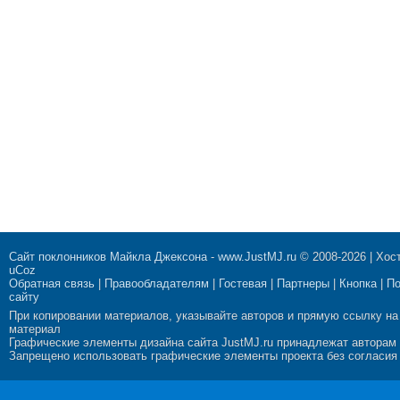
Сайт поклонников Майкла Джексона
-
www.JustMJ.ru
© 2008-2026 |
Хост
uCoz
Обратная связь
|
Правообладателям
|
Гостевая
|
Партнеры
|
Кнопка
|
П
сайту
При копировании материалов, указывайте авторов и прямую ссылку на
материал
Графические элементы дизайна сайта JustMJ.ru принадлежат авторам
Запрещено использовать графические элементы проекта без согласия