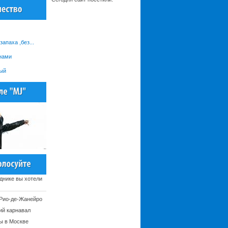
запаха ,без...
 нами
ный
днике вы хотели
 Рио-де-Жанейро
ий карнавал
ы в Москве