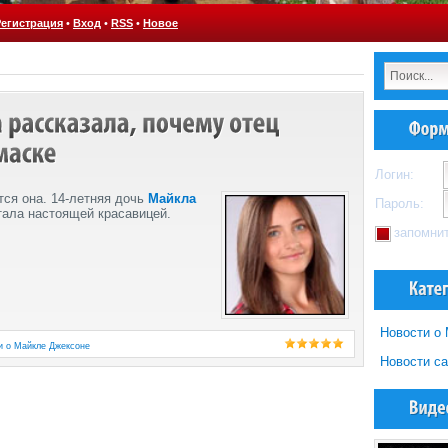
Регистрация
•
Вход
•
RSS
•
Новое
Логин:
тся она. 14-летняя дочь
Майкла
Пароль:
тала настоящей красавицей.
запомни
Новости о
и о Майкле Джексоне
Новости са