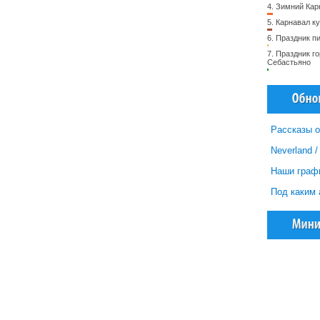
4.
Зимний Кар
5.
Карнавал ку
6.
Праздник п
7.
Праздник го
Себастьяно
Рассказы о
Neverland 
Наши граф
Под каким 