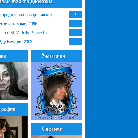
 преддверии прощальных к...
1
кое интервью, 1996
0
сон. MTV Rally Phone Int...
0
Эду Брэдли, 2003
0