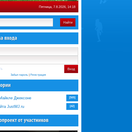
Пятница, 7.8.2026, 14:18
Найти
ть
Вход
Забыл пароль
|
Регистрация
 Майкле Джексоне
[505]
йта JustMJ.ru
[42]