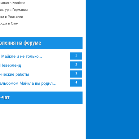
навал в Квебеке
льтур в Германии
ива в Германии
рода в Сан-
 Майкле и не только...
1
/ Неверленд
2
ические работы
3
альбомом Майкла вы родил...
4