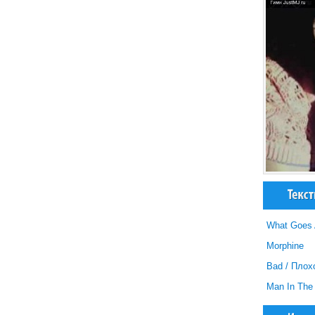
What Goes 
Morphine
Bad / Плох
Man In The 