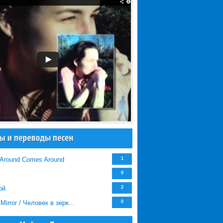
Around Comes Around
1
0
ой
2
Mirror / Человек в зерк...
0