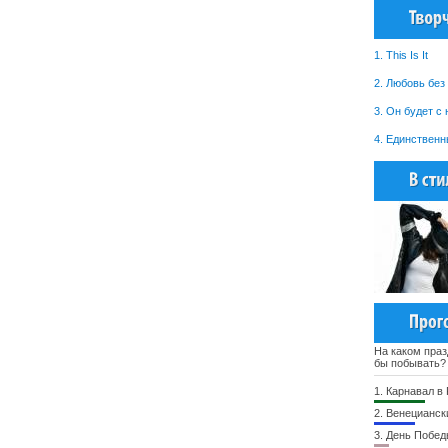
1. This Is It
2. Любовь без 
3. Он будет с
4. Единствен
На каком праз
бы побывать?
1.
Карнавал в
2.
Венецианск
3.
День Побед