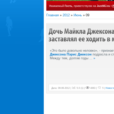
Уважаемый
Гость
, приветствуем на
JustMJ.ru
•
Главная
»
2012
»
Июнь
»
09
«Это было довольно неловко», - признае
Джексона
Пэрис Джексон
подросла и с
Между тем, долгие годы
...
»
Дата: 09-06-2012 |
5.0
(
1
) |
4063 |
5 |
Новост