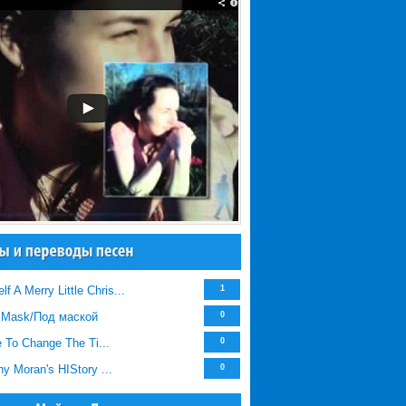
f A Merry Little Chris...
1
 Mask/Под маской
0
te To Change The Ti...
0
ny Moran's HIStory ...
0