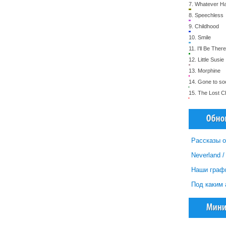
7.
Whatever H
8.
Speechless
9.
Childhood
10.
Smile
11.
I'll Be There
12.
Little Susie
13.
Morphine
14.
Gone to so
15.
The Lost Сh
Рассказы о
Neverland 
Наши граф
Под каким 