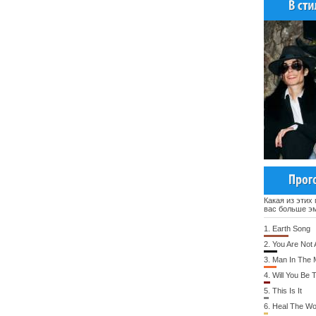
Какая из этих
вас больше э
1.
Earth Song
2.
You Are Not 
3.
Man In The M
4.
Will You Be 
5.
This Is It
6.
Heal The Wo