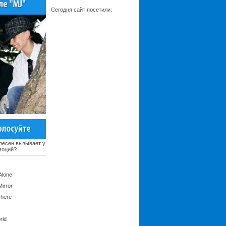
Сегодня сайт посетили:
 песен вызывает у
моций?
Alone
irror
There
rld