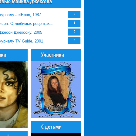
урналу JetEbon, 1987
0
сон. О любимых рецептах....
1
Джесси Джексону, 2005
0
урналу TV Guide, 2001
0