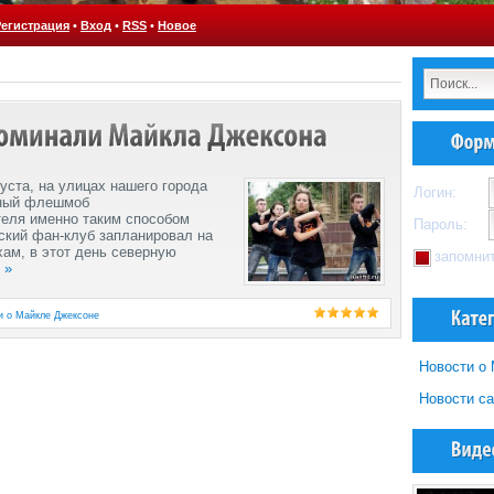
Регистрация
•
Вход
•
RSS
•
Новое
уста, на улицах нашего города
Логин:
льный флешмоб
теля именно таким способом
Пароль:
рский фан-клуб запланировал на
ам, в этот день северную
запомни
.
»
и о Майкле Джексоне
Новости о
Новости са