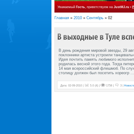
Уважаемый
Гость
, приветствуем на
JustMJ.ru
•
Главная
»
2010
»
Сентябрь
»
02
В день рождения мировой звезды, 29 авг
поклонники артиста устроили танцева
Идея почтить память любимого исполни
родилась весной этого года. Тогда пите
14 мая всероссийский флешмоб. По слух
столицу должен был посетить хореогр
..
Дата: 02-09-2010 |
5.0
(
4
) |
1758 |
3 |
Новост