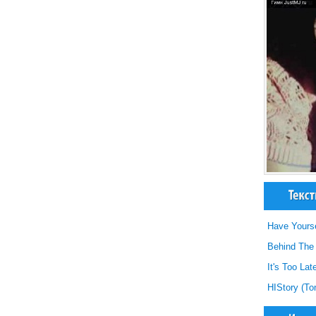
Have Yoursel
Behind The
It's Too La
HIStory (To