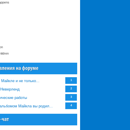
appens
on
ildren
 Майкле и не только...
1
/ Неверленд
2
ические работы
3
альбомом Майкла вы родил...
4