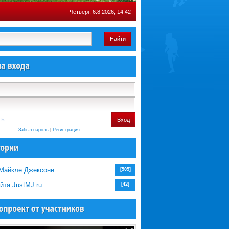
Четверг, 6.8.2026, 14:42
Найти
ть
Вход
Забыл пароль
|
Регистрация
 Майкле Джексоне
[505]
йта JustMJ.ru
[42]