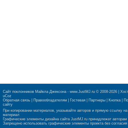
Сайт поклонников Майкла Джексона
-
www.JustMJ.ru
© 2008-2026 |
Хост
uCoz
Обратная связь
|
Правообладателям
|
Гостевая
|
Партнеры
|
Кнопка
|
П
сайту
При копировании материалов, указывайте авторов и прямую ссылку на
материал
Графические элементы дизайна сайта JustMJ.ru принадлежат авторам
Запрещено использовать графические элементы проекта без согласия