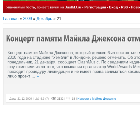
Уважаемый
Гость
, приветствуем на
JustMJ.ru
•
Регистрация
•
Вход
•
RSS
•
Ново
Главная
»
2009
»
Декабрь
»
21
Концерт памяти Майкла Джексона, который должен был состояться 
2010 года на стадионе "Уэмбли" в Лондоне, решено отменить. Об эт
понедельник, 21 декабря, сообщает ClashMusic. По сведениям издан
шоу отменили из-за того, что компания-организатор World Awards Me
проходит процедуру ликвидации и не имеет права заниматься каким
либо проект
...
»
Дата: 21-12-2009 |
4.6
(
7
) |
2132 |
18 |
Новости о Майкле Джексоне