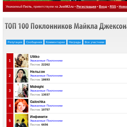
Уважаемый
Гость
, приветствуем на
JustMJ.ru
•
Регистрация
•
Вход
•
RSS
•
Ново
Репутация
Сообщения
Комментарии
Награды
Все участники
Ulitko
1
Уважаемые Поклонники
Постов:
22262
Нельсон
2
Уважаемые Поклонники
Постов:
18693
Midnight
3
Уважаемые Поклонники
Постов:
13037
Galoshka
4
Уважаемые Поклонники
Постов:
10757
Инфинити
5
Уважаемые Поклонники
Постов:
6656