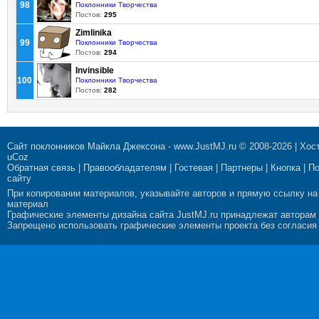
98
Поклонники Творчества
Постов:
295
Zimlinika
99
Поклонники Творчества
Постов:
294
Invinsible
100
Поклонники Творчества
Постов:
282
Сайт поклонников Майкла Джексона
-
www.JustMJ.ru
© 2008-2026 |
Хост
uCoz
Обратная связь
|
Правообладателям
|
Гостевая
|
Партнеры
|
Кнопка
|
П
сайту
При копировании материалов, указывайте авторов и прямую ссылку на
материал
Графические элементы дизайна сайта JustMJ.ru принадлежат авторам
Запрещено использовать графические элементы проекта без согласия