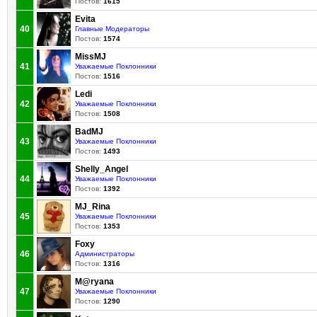
Постов:
1615
Evita
40
Главные Модераторы
Постов:
1574
MissMJ
41
Уважаемые Поклонники
Постов:
1516
Ledi
42
Уважаемые Поклонники
Постов:
1508
BadMJ
43
Уважаемые Поклонники
Постов:
1493
Shelly_Angel
44
Уважаемые Поклонники
Постов:
1392
MJ_Rina
45
Уважаемые Поклонники
Постов:
1353
Foxy
46
Администраторы
Постов:
1316
M@ryana
47
Уважаемые Поклонники
Постов:
1290