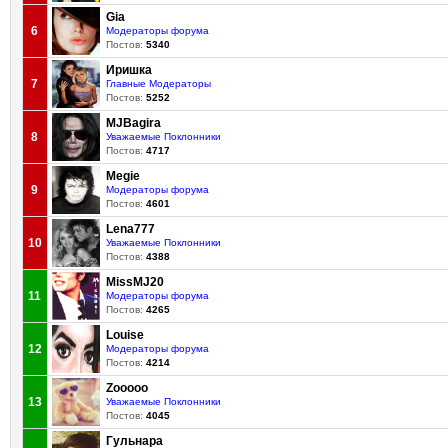
Gia
6
Модераторы форума
Постов:
5340
Иришка
7
Главные Модераторы
Постов:
5252
MJBagira
8
Уважаемые Поклонники
Постов:
4717
Megie
9
Модераторы форума
Постов:
4601
Lena777
10
Уважаемые Поклонники
Постов:
4388
MissMJ20
11
Модераторы форума
Постов:
4265
Louise
12
Модераторы форума
Постов:
4214
Zooooo
13
Уважаемые Поклонники
Постов:
4045
Гульнара