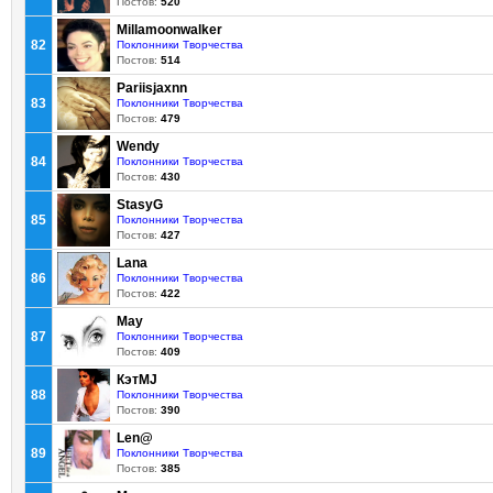
Постов:
520
Millamoonwalker
82
Поклонники Творчества
Постов:
514
Pariisjaxnn
83
Поклонники Творчества
Постов:
479
Wendy
84
Поклонники Творчества
Постов:
430
StasyG
85
Поклонники Творчества
Постов:
427
Lana
86
Поклонники Творчества
Постов:
422
May
87
Поклонники Творчества
Постов:
409
КэтMJ
88
Поклонники Творчества
Постов:
390
Len@
89
Поклонники Творчества
Постов:
385