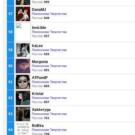
Постов:
995
DanaMJ
57
Поклонники Творчества
Постов:
949
Invicible
58
Поклонники Творчества
Постов:
927
IraLee
59
Поклонники Творчества
Постов:
926
Margusia
60
Поклонники Творчества
Постов:
891
ATPandP
61
Поклонники Творчества
Постов:
865
Kristal
62
Поклонники Творчества
Постов:
857
Xakkeryga
63
Поклонники Творчества
Постов:
761
BoBka
64
Поклонники Творчества
Постов:
759