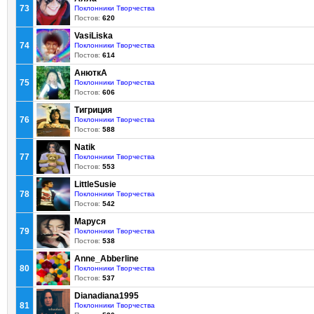
73
Поклонники Творчества
Постов:
620
VasiLiska
74
Поклонники Творчества
Постов:
614
АнюткA
75
Поклонники Творчества
Постов:
606
Тигриция
76
Поклонники Творчества
Постов:
588
Natik
77
Поклонники Творчества
Постов:
553
LittleSusie
78
Поклонники Творчества
Постов:
542
Маруся
79
Поклонники Творчества
Постов:
538
Anne_Abberline
80
Поклонники Творчества
Постов:
537
Dianadiana1995
81
Поклонники Творчества