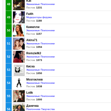
Kat
48
Уважаемые Поклонники
Постов:
1231
Faith
49
Модераторы форума
Постов:
1188
Камилли
50
Уважаемые Поклонники
Постов:
1157
Akira71
51
Уважаемые Поклонники
Постов:
1094
RemzieMJ
52
Уважаемые Поклонники
Постов:
1073
Киска
53
Уважаемые Поклонники
Постов:
1050
Мозгоклюв
54
Уважаемые Поклонники
Постов:
1038
Lolik
55
Уважаемые Поклонники
Постов:
1000
Данечка
56
Поклонники Творчества