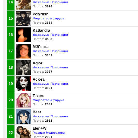
14
Уважаемые Поклонники
Постов:
3876
Polyrush
15
Модераторы форума
Постов:
3634
KaSandra
16
Уважаемые Поклонники
Постов:
3585
MJЛенка
17
Уважаемые Поклонники
Постов:
3342
Agloz
18
Уважаемые Поклонники
Постов:
3077
Асюта
19
Уважаемые Поклонники
Постов:
3021
Tezoro
20
Модераторы форума
Постов:
2991
Best
21
Уважаемые Поклонники
Постов:
2913
Elen@V
22
Главные Модераторы
Постов:
2901