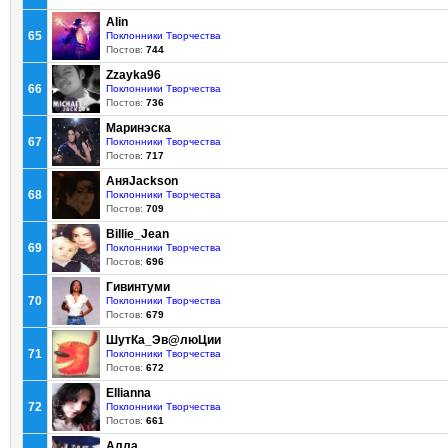
Alin
65
Поклонники Творчества
Постов:
744
Zzayka96
66
Поклонники Творчества
Постов:
736
Маринэска
67
Поклонники Творчества
Постов:
717
АняJackson
68
Поклонники Творчества
Постов:
709
Billie_Jean
69
Поклонники Творчества
Постов:
696
Гивинтуми
70
Поклонники Творчества
Постов:
679
ШутКа_Эв@люЦии
71
Поклонники Творчества
Постов:
672
Ellianna
72
Поклонники Творчества
Постов:
661
Алла