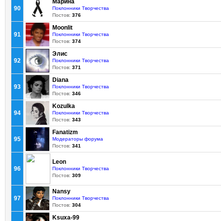
Марина
90
Поклонники Творчества
Постов:
376
Moonlit
91
Поклонники Творчества
Постов:
374
Элис
92
Поклонники Творчества
Постов:
371
Diana
93
Поклонники Творчества
Постов:
346
Kozulka
94
Поклонники Творчества
Постов:
343
Fanatizm
95
Модераторы форума
Постов:
341
Leon
96
Поклонники Творчества
Постов:
309
Nansy
97
Поклонники Творчества
Постов:
304
Ksuxa-99