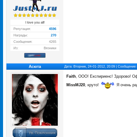
I love you all!
Репутация:
4596
Награды:
270
Сообщения:
4265
Из:
Вязники
Асюта
Дата: Вторник, 24-01-2012, 20:09 | Сообщение
Faith
, ООО! Експириенс! Здорово! О
MissMJ20
, круто!
Я очень ра