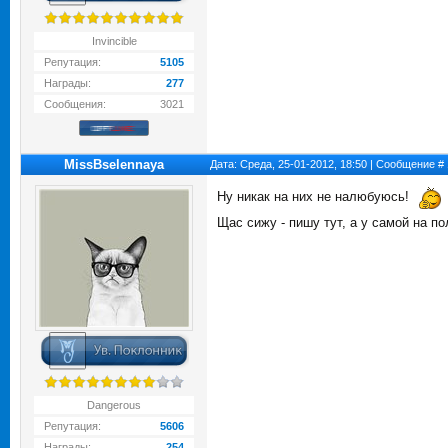
Invincible
Репутация:
5105
Награды:
277
Сообщения:
3021
MissBselennaya
Дата: Среда, 25-01-2012, 18:50 | Сообщение #
Ну никак на них не налюбуюсь!
Щас сижу - пишу тут, а у самой на
Dangerous
Репутация:
5606
Награды:
254