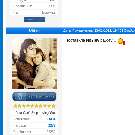
Сообщения:
2301
Из:
Воронеж
Ulitko
Дата: Понедельник, 13-02-2012, 19:43 | Сооб
Поставила
Ирыну
работу...
I Just Can't Stop Loving You
Репутация:
23434
Награды:
2272
Сообщения:
22262