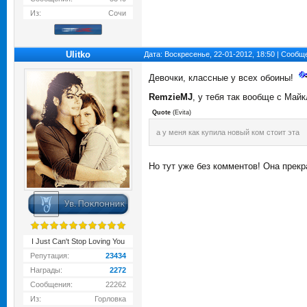
Из:
Сочи
Ulitko
Дата: Воскресенье, 22-01-2012, 18:50 | Сооб
Девочки, классные у всех обоины!
RemzieMJ
, у тебя так вообще с Майк
Quote
(
Evita
)
а у меня как купила новый ком стоит эта
Но тут уже без комментов! Она прек
I Just Can't Stop Loving You
Репутация:
23434
Награды:
2272
Сообщения:
22262
Из:
Горловка