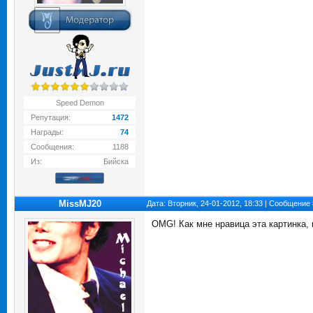
Speed Demon
Репутация:
1472
Награды:
74
Сообщения:
1188
Из:
Бийска
MissMJ20
Дата: Вторник, 24-01-2012, 18:33 | Сообщение
OMG! Как мне нравица эта картинка, 