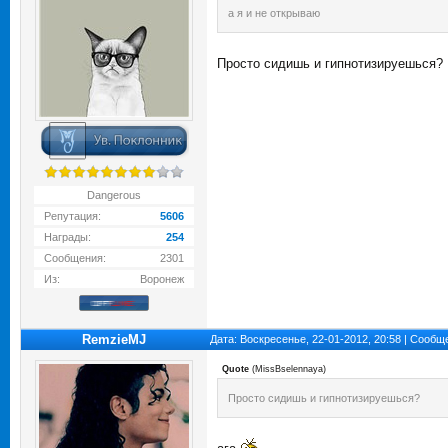
а я и не открываю
Просто сидишь и гипнотизируешься?
Dangerous
Репутация:
5606
Награды:
254
Сообщения:
2301
Из:
Воронеж
RemzieMJ
Дата: Воскресенье, 22-01-2012, 20:58 | Сооб
Quote
(
MissBselennaya
)
Просто сидишь и гипнотизируешься?