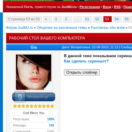
Уважаемый
Гость
, приветствуем на
JustMJ.ru
•
Регистрация
•
Вход
•
RSS
•
Прав
Страница
53
из
55
«
1
2
…
51
52
53
54
55
Форум JustMJ.ru
»
Общение на различные темы
»
Разговоры обо всём
»
Р
РАБОЧИЙ СТОЛ ВАШЕГО КОМПЬЮТЕРА
Gia
Дата: Воскресенье, 22-08-2010, 21:13 | Сооб
В данной теме показываем скриншо
Как сделать скриншот?
God Bless You
Репутация:
1855
Награды:
141
Сообщения:
5340