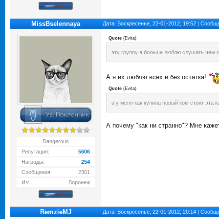
MissBselennaya
Дата: Воскресенье, 22-01-2012, 19:52 | Сооб
Quote
(
Evita
)
эту группу я больше люблю слушать чем 
А я их люблю всех и без остатка!
Quote
(
Evita
)
а у меня как купила новый ком стоит эта к
А почему "как ни странно"? Мне кажет
Dangerous
Репутация:
5606
Награды:
254
Сообщения:
2301
Из:
Воронеж
RemzieMJ
Дата: Воскресенье, 22-01-2012, 20:14 | Сооб