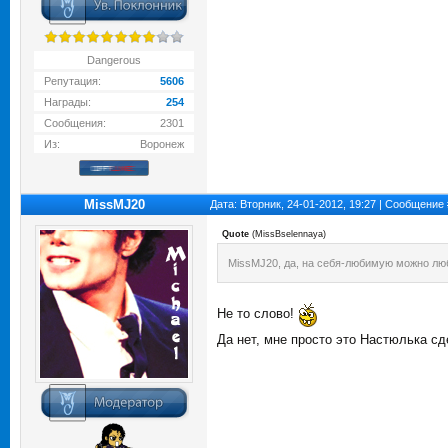
Dangerous
Репутация:
5606
Награды:
254
Сообщения:
2301
Из:
Воронеж
MissMJ20
Дата: Вторник, 24-01-2012, 19:27 | Сообщение
Quote
(
MissBselennaya
)
MissMJ20, да, на себя-любимую можно люб
Не то слово!
Да нет, мне просто это Настюлька с