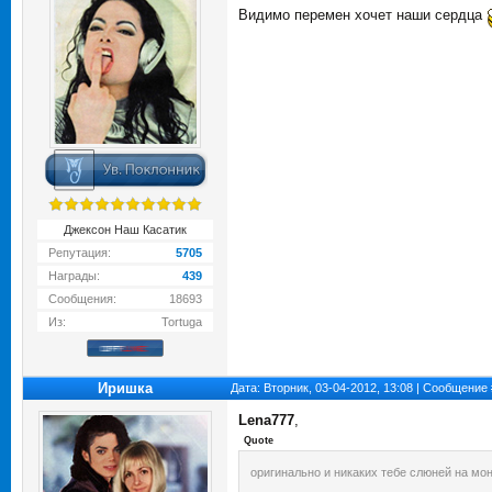
Видимо перемен хочет наши сердца
Джексон Наш Касатик
Репутация:
5705
Награды:
439
Сообщения:
18693
Из:
Tortuga
Иришка
Дата: Вторник, 03-04-2012, 13:08 | Сообщение
Lena777
,
Quote
оригинально и никаких тебе слюней на мон