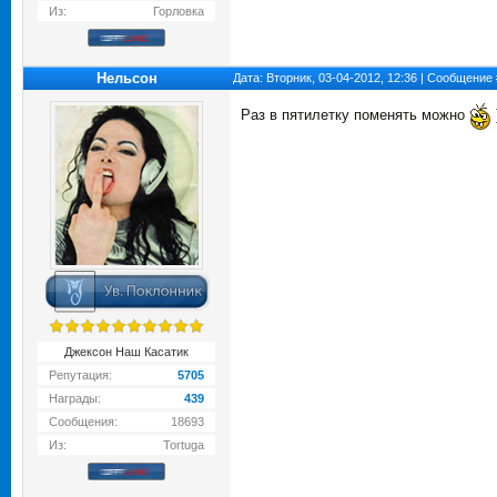
Из:
Горловка
Нельсон
Дата: Вторник, 03-04-2012, 12:36 | Сообщение
Раз в пятилетку поменять можно
Джексон Наш Касатик
Репутация:
5705
Награды:
439
Сообщения:
18693
Из:
Tortuga