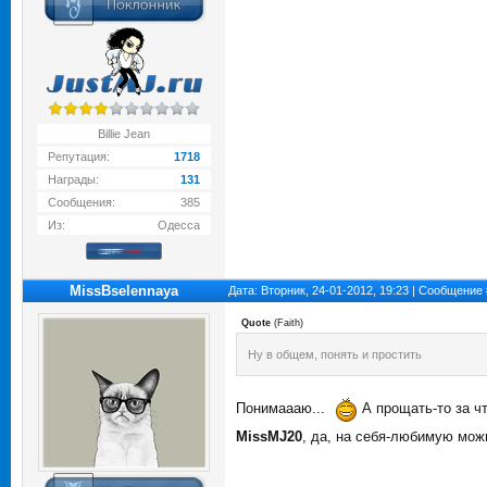
Billie Jean
Репутация:
1718
Награды:
131
Сообщения:
385
Из:
Одесса
MissBselennaya
Дата: Вторник, 24-01-2012, 19:23 | Сообщение
Quote
(
Faith
)
Ну в общем, понять и простить
Понимаааю...
А прощать-то за ч
MissMJ20
, да, на себя-любимую мож