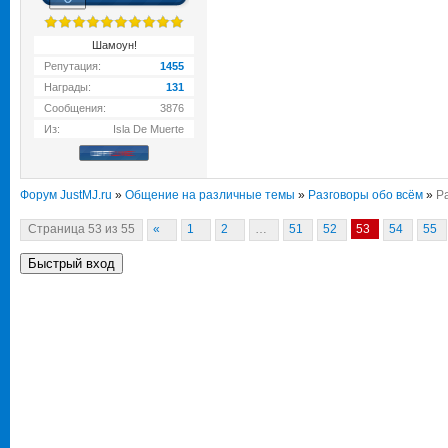
Шамоун!
Репутация:
1455
Награды:
131
Сообщения:
3876
Из:
Isla De Muerte
Форум JustMJ.ru
»
Общение на различные темы
»
Разговоры обо всём
»
Р
Страница
53
из
55
«
1
2
…
51
52
53
54
55