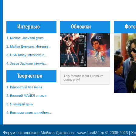
1. Michael Jackson gives ...
2. Майкл Джексон. Интервь...
3. USA Today Interview, 2...
4. Jesse Jackson intervie...
This feature is for Premium
users only!
1. Виноватый без вины
2. Великий МАЙКЛ с нами
3. Я каждый день
4. Воспоминания английско...
Форум поклонников Майкла Джексона
-
www.JustMJ.ru
© 2008-2026 |
Хо