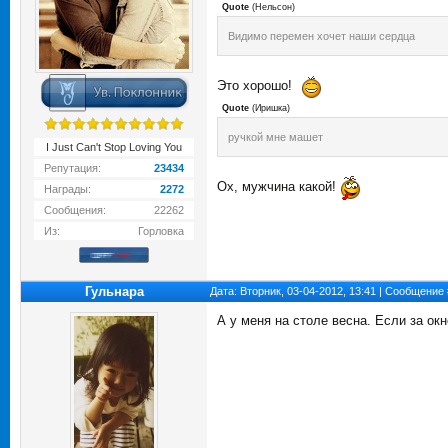
Quote
(
Нельсон
)
Видимо перемен хочет наши сердца
Это хорошо!
Quote
(
Иришка
)
ручкой мне машет
I Just Can't Stop Loving You
Репутация:
23434
Ох, мужчина какой!
Награды:
2272
Сообщения:
22262
Из:
Горловка
Гульнара
Дата: Вторник, 03-04-2012, 13:41 | Сообщение
А у меня на столе весна. Если за окн