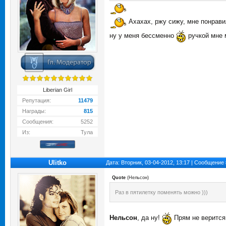
Ахахах, ржу сижу, мне понравил
ну у меня бессменно
ручкой мне
Liberian Girl
Репутация:
11479
Награды:
815
Сообщения:
5252
Из:
Тула
Ulitko
Дата: Вторник, 03-04-2012, 13:17 | Сообщение
Quote
(
Нельсон
)
Раз в пятилетку поменять можно )))
Нельсон
, да ну!
Прям не верится