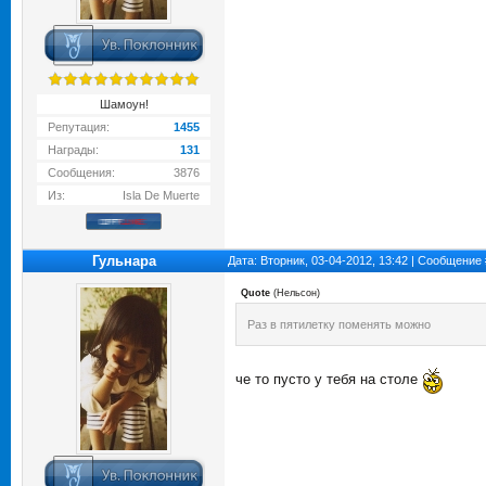
Шамоун!
Репутация:
1455
Награды:
131
Сообщения:
3876
Из:
Isla De Muerte
Гульнара
Дата: Вторник, 03-04-2012, 13:42 | Сообщение
Quote
(
Нельсон
)
Раз в пятилетку поменять можно
че то пусто у тебя на столе