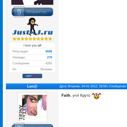
I love you all!
Репутация:
4596
Награды:
270
Сообщения:
4265
Из:
Вязники
Len@
Дата: Вторник, 24-01-2012, 18:59 | Сообщение
Faith
, уго! Круто