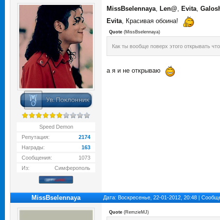
MissBselennaya
,
Len@
,
Evita
,
Galos
Evita
, Красивая обоина!
Quote
(
MissBselennaya
)
Как ты вообще поверх этого открывать чт
а я и не открываю
Speed Demon
Репутация:
2174
Награды:
163
Сообщения:
1073
Из:
Симферополь
MissBselennaya
Дата: Воскресенье, 22-01-2012, 20:48 | Сооб
Quote
(
RemzieMJ
)