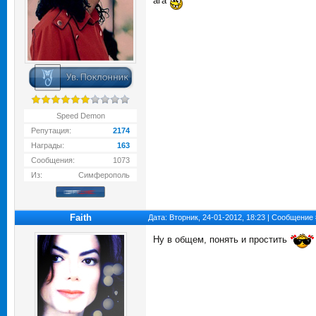
ага
Speed Demon
Репутация:
2174
Награды:
163
Сообщения:
1073
Из:
Симферополь
Faith
Дата: Вторник, 24-01-2012, 18:23 | Сообщение
Ну в общем, понять и простить