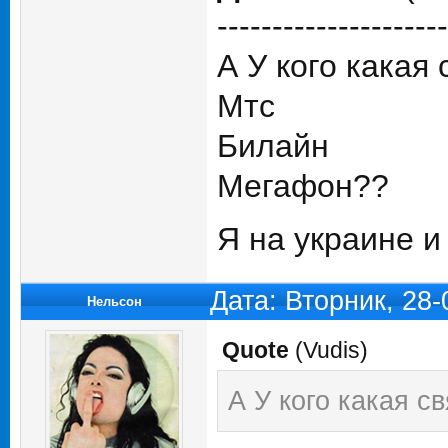
---------------------
А У кого какая 
Мтс
Билайн
Мегафон??
Я на украине и
Дата: Вторник, 28
Нельсон
Quote
(
Vudis
)
А У кого какая с