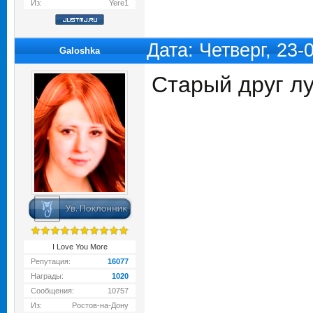
Из:
Yere1
Дата: Четверг, 23
Galoshka
Старый друг л
I Love You More
Репутация:
16077
Награды:
1020
Сообщения:
10757
Из:
Ростов-на-Дону