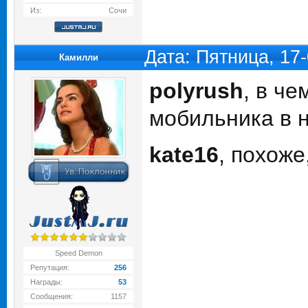
Из:
Сочи
Дата: Пятница, 17
Камилли
polyrush
, в ч
мобильника в н
kate16
, похоже
Speed Demon
Репутация:
256
Награды:
53
Сообщения:
1157