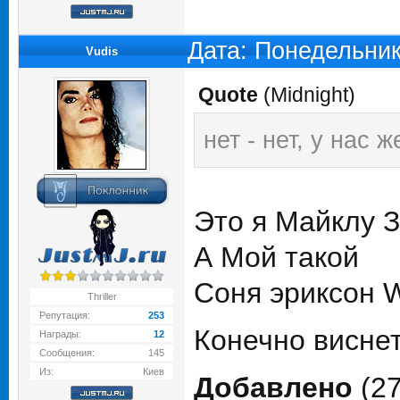
Дата: Понедельник
Vudis
Quote
(
Midnight
)
нет - нет, у нас 
Это я Майклу 
А Мой такой
Соня эриксон 
Thriller
Репутация:
253
Конечно виснет
Награды:
12
Сообщения:
145
Из:
Киев
Добавлено
(27