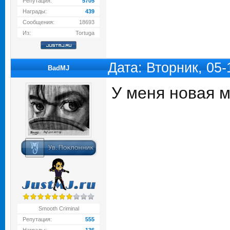
Репутация:
5705
Награды:
439
Сообщения:
18693
Из:
Tortuga
Дата: Вторник, 05
BadMJ
У меня новая 
Smooth Criminal
Репутация:
555