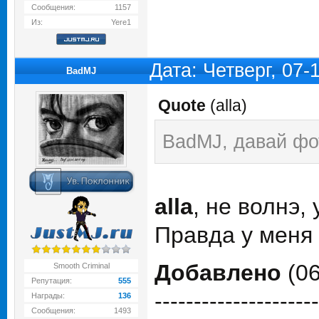
Сообщения:
1157
Из:
Yere1
Дата: Четверг, 07
BadMJ
Quote
(
alla
)
BadMJ, давай фо
alla
, не волнэ,
Правда у меня
Добавлено
(06
Smooth Criminal
Репутация:
555
---------------------
Награды:
136
Сообщения:
1493