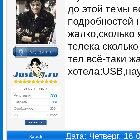
до этой темы в
подробностей 
жалко,сколько 
телека сколько
тел всё-таки ж
хотела:USB,нау
We Are Forever
Репутация:
7779
Награды:
1081
Сообщения:
3634
Из:
Серов
Дата: Четверг, 16
Kate16