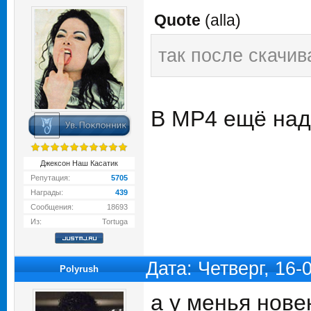
Quote
(
alla
)
так после скачив
В МР4 ещё над
Джексон Наш Касатик
Репутация:
5705
Награды:
439
Сообщения:
18693
Из:
Tortuga
Дата: Четверг, 16
Polyrush
а у менья нове