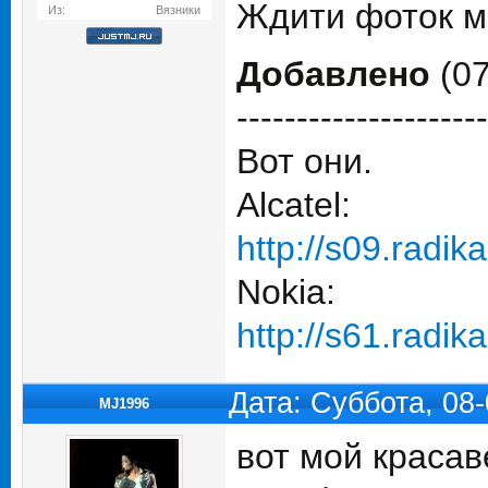
Ждити фоток м
Из:
Вязники
Добавлено
(07
---------------------
Вот они.
Alcatel:
http://s09.radik
Nokia:
http://s61.radik
Дата: Суббота, 08
MJ1996
вот мой красав