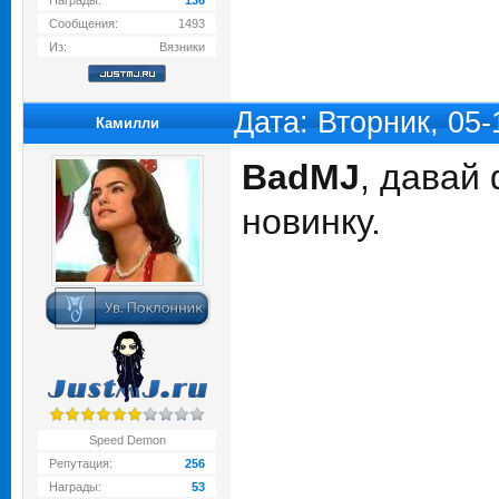
Награды:
136
Сообщения:
1493
Из:
Вязники
Дата: Вторник, 05
Камилли
BadMJ
, давай
новинку.
Speed Demon
Репутация:
256
Награды:
53