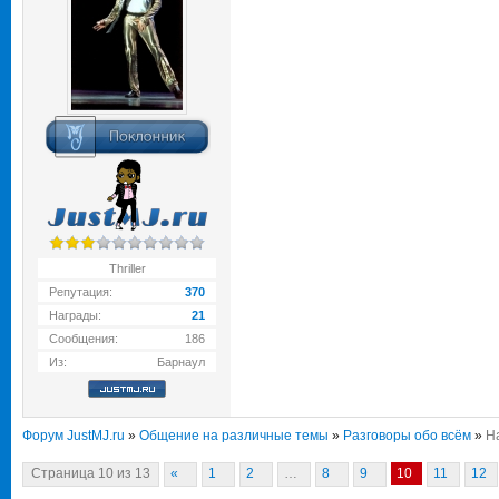
Thriller
Репутация:
370
Награды:
21
Сообщения:
186
Из:
Барнаул
Форум JustMJ.ru
»
Общение на различные темы
»
Разговоры обо всём
»
Н
Страница
10
из
13
«
1
2
…
8
9
10
11
12