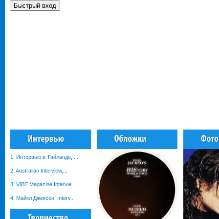
1. Интервью в Тайланде, ...
2. Australian Interview,...
3. VIBE Magazine Intervie...
4. Майкл Джексон. Interv...