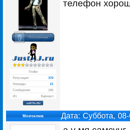
телефон хорош
Thriller
Репутация:
370
Награды:
21
Сообщения:
186
Из:
Барнаул
Дата: Суббота, 08
Мозгоклюв