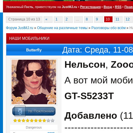
Уважаемый
Гость
, приветствуем на
JustMJ.ru
•
Регистрация
•
Вход
•
RSS
•
Прав
Страница
10
из
13
«
1
2
…
8
9
10
11
12
Форум JustMJ.ru
»
Общение на различные темы
»
Разговоры обо всём
»
Н
НАШИ МОБИЛЬНИКИ
Дата: Среда, 11-0
Butterfly
Нельсон
,
Zoo
А вот мой моби
GT-S5233T
Добавлено
(11
---------------------
Dangerous