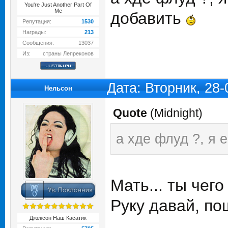
You're Just Another Part Of
Me
добавить
Репутация:
1530
Награды:
213
Сообщения:
13037
Из:
страны Лепреконов
Дата: Вторник, 28
Нельсон
Quote
(
Midnight
)
а хде флуд ?, я
Мать... ты чего )
Руку давай, п
Джексон Наш Касатик