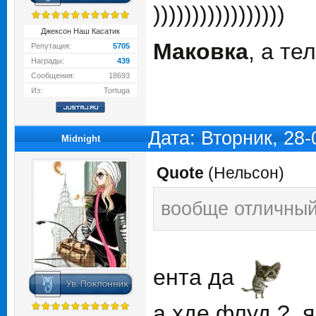
)))))))))))))))))
Джексон Наш Касатик
Маковка
, а т
Репутация:
5705
Награды:
439
Сообщения:
18693
Из:
Tortuga
Дата: Вторник, 28
Midnight
Quote
(
Нельсон
)
вообще отличный
ента да
а хде флуд ?, 