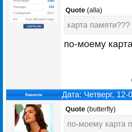
Репутация:
3385
Награды:
243
Quote
(
alla
)
Сообщения:
2017
Из:
from Michael's hugs
карта памяти???
по-моему карта
Дата: Четверг, 12
Камилли
Quote
(
butterfly
)
по-моему карта 