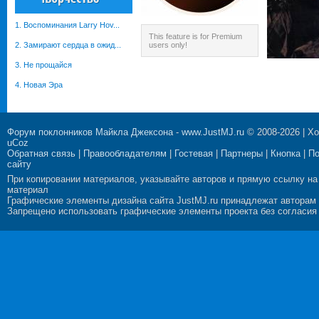
1. Воспоминания Larry Hov...
This feature is for Premium
2. Замирают сердца в ожид...
users only!
3. Не прощайся
4. Новая Эра
Форум поклонников Майкла Джексона
-
www.JustMJ.ru
© 2008-2026 |
Хо
uCoz
Обратная связь
|
Правообладателям
|
Гостевая
|
Партнеры
|
Кнопка
|
П
сайту
При копировании материалов, указывайте авторов и прямую ссылку на
материал
Графические элементы дизайна сайта JustMJ.ru принадлежат авторам
Запрещено использовать графические элементы проекта без согласия