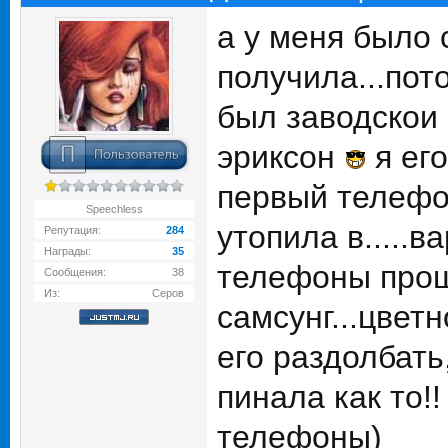
а у меня было 
получила...пот
был заводскои 
эриксон
я ег
первый телефон
Speechless
утопила в.....
Репутация:
284
Награды:
35
телефоны прошл
Сообщения:
38
Из:
Серов
самсунг...цветн
его раздолбать,
пинала как то!
телефоны)