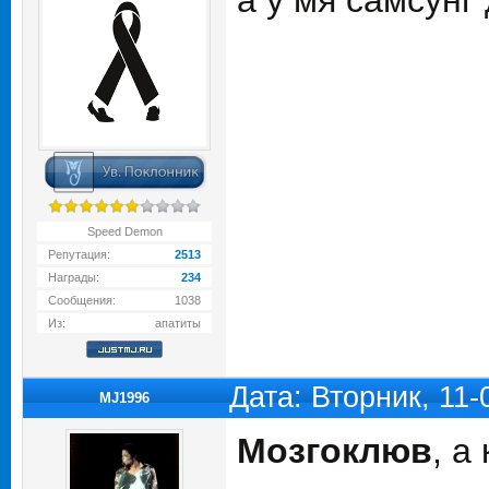
а у мя самсунг 
Speed Demon
Репутация:
2513
Награды:
234
Сообщения:
1038
Из:
апатиты
Дата: Вторник, 11
MJ1996
Мозгоклюв
, а