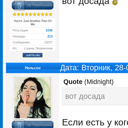
вот досада
You're Just Another Part Of
Me
Репутация:
1530
Награды:
213
Сообщения:
13037
Из:
страны Лепреконов
Дата: Вторник, 28
Нельсон
Quote
(
Midnight
)
вот досада
Если есть у ко