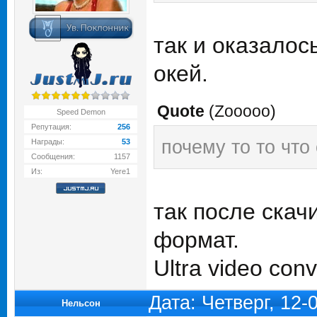
так и оказалос
окей.
Quote
(
Zooooo
)
Speed Demon
Репутация:
256
почему то то что
Награды:
53
Сообщения:
1157
Из:
Yere1
так после скач
формат.
Ultra video con
Дата: Четверг, 12
Нельсон