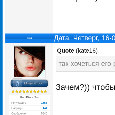
Дата: Четверг, 16
Gia
Quote
(
kate16
)
так хочеться его 
Зачем?)) чтобы
God Bless You
Репутация:
1855
Награды:
141
Сообщения:
5340