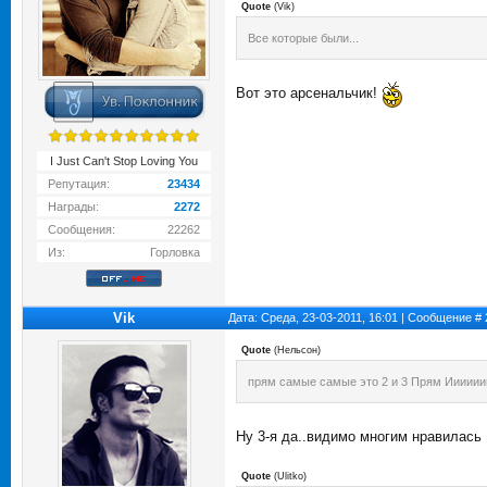
Quote
(
Vik
)
Все которые были...
Вот это арсенальчик!
I Just Can't Stop Loving You
Репутация:
23434
Награды:
2272
Сообщения:
22262
Из:
Горловка
Vik
Дата: Среда, 23-03-2011, 16:01 | Сообщение #
Quote
(
Нельсон
)
прям самые самые это 2 и 3 Прям Ииииииии
Ну 3-я да..видимо многим нравилась
Quote
(
Ulitko
)