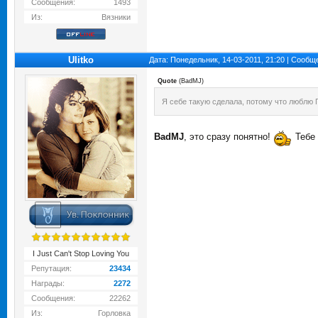
Сообщения:
1493
Из:
Вязники
Ulitko
Дата: Понедельник, 14-03-2011, 21:20 | Сооб
Quote
(
BadMJ
)
Я себе такую сделала, потому что люблю Г
BadMJ
, это сразу понятно!
Тебе 
I Just Can't Stop Loving You
Репутация:
23434
Награды:
2272
Сообщения:
22262
Из:
Горловка