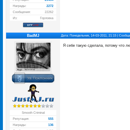
Награды:
2272
Сообщения:
22262
Из:
Горловка
BadMJ
Дата: Понедельник, 14-03-2011, 21:15 | Сооб
Я себе такую сделала, потому что лю
Smooth Criminal
Репутация:
555
Награды:
136