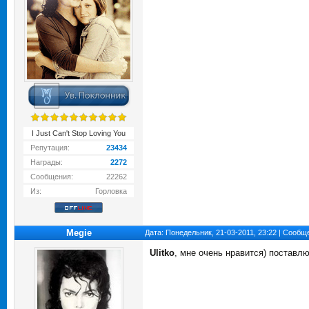
I Just Can't Stop Loving You
Репутация:
23434
Награды:
2272
Сообщения:
22262
Из:
Горловка
Megie
Дата: Понедельник, 21-03-2011, 23:22 | Сооб
Ulitko
, мне очень нравится) поставлю