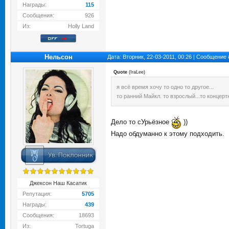
Награды:
115
Сообщения:
926
Из:
Holly Land
Нельсон
Дата: Вторник, 22-03-2011, 00:26 | Сообщение
Quote
(
IraLee
)
я всё время хочу то одно то другое...
то ранний Майкл. то взрослый...то концерт
Дело то сУрьёзное
))
Надо обдуманно к этому подходить.
Джексон Наш Касатик
Репутация:
5705
Награды:
439
Сообщения:
18693
Из:
Tortuga