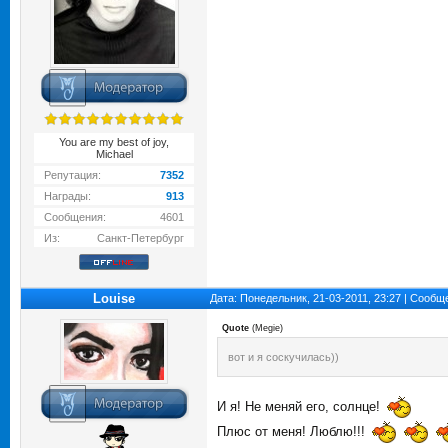
You are my best of joy,
Michael
Репутация:
7352
Награды:
913
Сообщения:
4601
Из:
Санкт-Петербург
Louise
Дата: Понедельник, 21-03-2011, 23:27 | Сооб
Quote
(
Megie
)
вот и я соскучилась))
И я! Не меняй его, солнце!
Плюс от меня! Люблю!!!