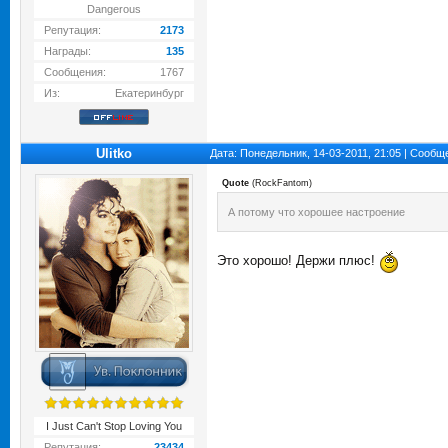
Dangerous
Репутация:
2173
Награды:
135
Сообщения:
1767
Из:
Екатеринбург
Ulitko
Дата: Понедельник, 14-03-2011, 21:05 | Сооб
Quote
(
RockFantom
)
А потому что хорошее настроение
Это хорошо! Держи плюс!
I Just Can't Stop Loving You
Репутация:
23434