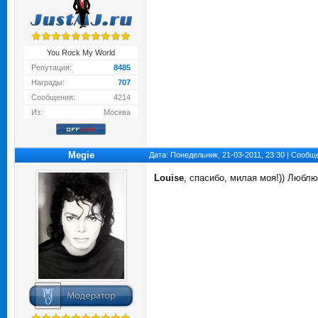
You Rock My World
Репутация:
8485
Награды:
707
Сообщения:
4214
Из:
Москва
Megie
Дата: Понедельник, 21-03-2011, 23:30 | Сооб
Louise
, спасибо, милая моя!)) Любл