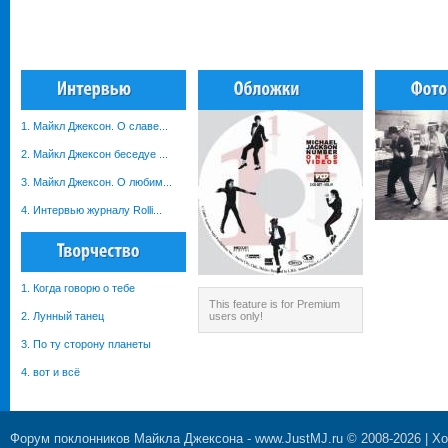
1. Майкл Джексон. О славе...
2. Майкл Джексон беседуе ...
3. Майкл Джексон. О любим...
4. Интервью журналу Rolli...
1. Когда говорю о тебе
This feature is for Premium
2. Лунный танец
users only!
3. По ту сторону планеты
4. вот и всё
Форум поклонников Майкла Джексона
-
www.JustMJ.ru
© 2008-2026 |
Хо