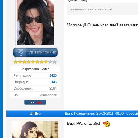
Quote
(
Ulitko
)
Решила сменить аватарку
Молодец!! Очень красивый аватарчик
Inspirational Sister
Репутация:
3420
Награды:
345
Сообщения:
2164
Из:
Хабаровск
Ulitko
Дата: Понедельник, 21-03-2011, 08:30 | Сооб
ВиаГРА
, спасибо!