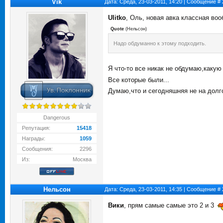
Vik
Дата: Среда, 23-03-2011, 14:20 | Сообщение #
Ulitko
, Оль, новая авка классная во
Quote
(
Нельсон
)
Надо обдуманно к этому подходить.
Я что-то все никак не обдумаю,какую
Все которые были...
Думаю,что и сегодняшняя не на дол
Dangerous
Репутация:
15418
Награды:
1059
Сообщения:
2296
Из:
Москва
Нельсон
Дата: Среда, 23-03-2011, 14:35 | Сообщение #
Вики
, прям самые самые это 2 и 3