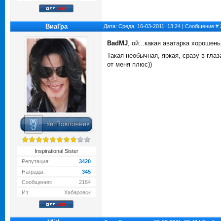
ВиаГра
Дата: Среда, 16-03-2011, 13:24 | Сообщение #
BadMJ
, ой...какая аватарка хорошень
Такая необычная, яркая, сразу в глаз
от меня плюс))
Inspirational Sister
Репутация:
3420
Награды:
345
Сообщения:
2164
Из:
Хабаровск