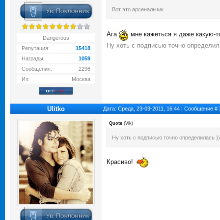
Вот это арсенальчик
Ага
мне кажеться я даже какую-
Dangerous
Ну хоть с подписью точно определила
Репутация:
15418
Награды:
1059
Сообщения:
2296
Из:
Москва
Ulitko
Дата: Среда, 23-03-2011, 16:44 | Сообщение #
Quote
(
Vik
)
Ну хоть с подписью точно определилась ))
Красиво!