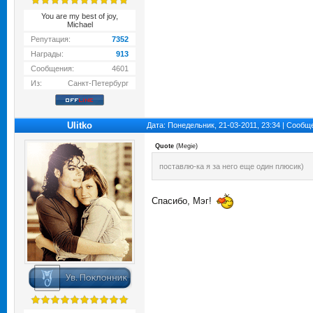
You are my best of joy,
Michael
Репутация:
7352
Награды:
913
Сообщения:
4601
Из:
Санкт-Петербург
Ulitko
Дата: Понедельник, 21-03-2011, 23:34 | Сооб
Quote
(
Megie
)
поставлю-ка я за него еще один плюсик)
Спасибо, Мэг!