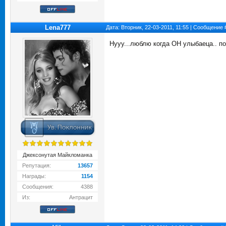
Lena777
Дата: Вторник, 22-03-2011, 11:55 | Сообщение
Нууу...люблю когда ОН улыбаеца.. по
Джексонутая Майкломанка
Репутация:
13657
Награды:
1154
Сообщения:
4388
Из:
Антрацит