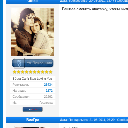
Ulitko
Дата: Воскресенье, 20-03-2011, 23:47 | Сообщ
Решила сменить аватарку, чтобы быт
I Just Can't Stop Loving You
Репутация:
23434
Награды:
2272
Сообщения:
22262
Из:
Горловка
ВиаГра
Дата: Понедельник, 21-03-2011, 07:29 | Сооб