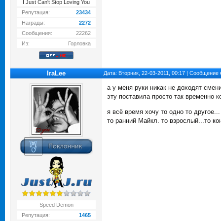
I Just Can't Stop Loving You
Репутация:
23434
Награды:
2272
Сообщения:
22262
Из:
Горловка
IraLee
Дата: Вторник, 22-03-2011, 00:17 | Сообщение
а у меня руки никак не доходят смени
эту поставила просто так временно к
я всё время хочу то одно то другое...
то ранний Майкл. то взрослый...то ко
Speed Demon
Репутация:
1465