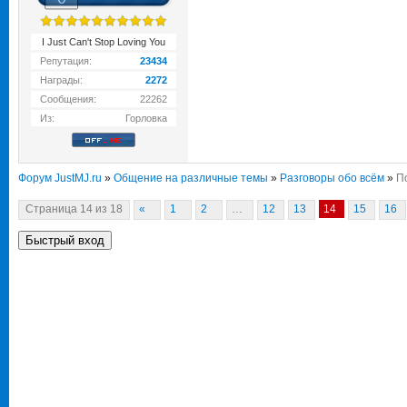
I Just Can't Stop Loving You
Репутация:
23434
Награды:
2272
Сообщения:
22262
Из:
Горловка
Форум JustMJ.ru
»
Общение на различные темы
»
Разговоры обо всём
»
П
Страница
14
из
18
«
1
2
…
12
13
14
15
16