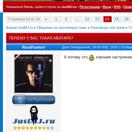
Уважаемый
Гость
, приветствуем на
JustMJ.ru
•
Регистрация
•
Вход
•
RSS
•
Прав
Страница
14
из
18
«
1
2
…
12
13
14
15
16
Форум JustMJ.ru
»
Общение на различные темы
»
Разговоры обо всём
»
П
ПОЧЕМУ У ВАС ТАКАЯ АВАТАРА?
RockFantom
Дата: Понедельник, 14-03-2011, 19:07 | Сооб
А потому что
хорошее настроени