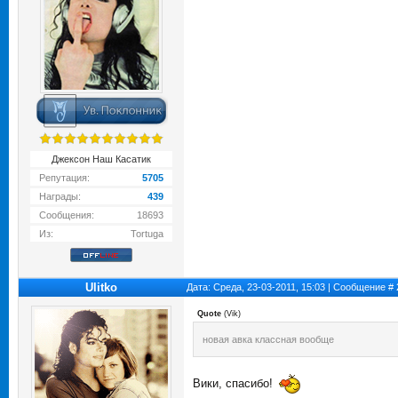
Джексон Наш Касатик
Репутация:
5705
Награды:
439
Сообщения:
18693
Из:
Tortuga
Ulitko
Дата: Среда, 23-03-2011, 15:03 | Сообщение #
Quote
(
Vik
)
новая авка классная вообще
Вики, спасибо!