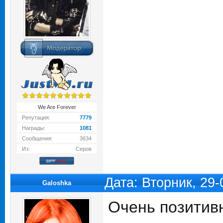
We Are Forever
Репутация:
7779
Награды:
1081
Сообщения:
3634
Из:
Серов
Дата: Вторник, 29
Galoshka
Очень позитив