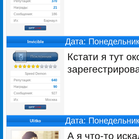
Репутация:
370
Награды:
21
Сообщения:
186
Из:
Барнаул
Дата: Понедельник
Invicible
Кстати я тут о
зарегестриров
Speed Demon
Репутация:
640
Награды:
90
Сообщения:
927
Из:
Москва
Дата: Понедельник
Ulitko
А я что-то иска