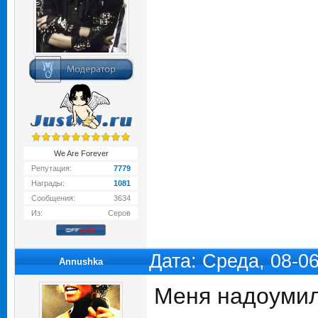
We Are Forever
Репутация:
7779
Награды:
1081
Сообщения:
3634
Из:
Серов
Дата: Среда, 08-0
Annushka
Меня надоумил