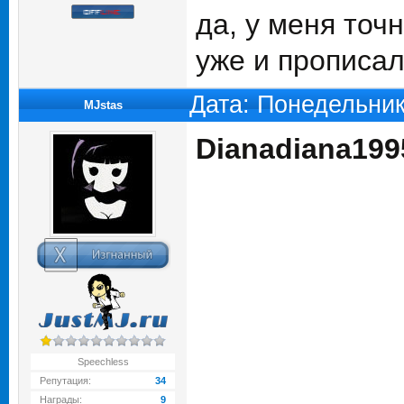
да, у меня точн
уже и прописа
Дата: Понедельник
MJstas
Dianadiana199
Speechless
Репутация:
34
Награды:
9