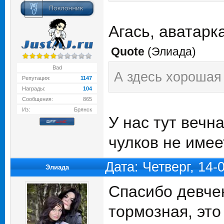
Агась, аватарк
Quote
(
Элиада
)
Bad
А здесь хорошая
Репутация:
1147
Награды:
104
Сообщения:
865
Из:
Брянск
У нас тут вечна
чулков не имее
Дата: Четверг, 14-
Элиада
Спасибо девчен
тормозная, это