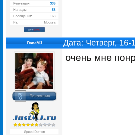
Репутация:
335
Награды:
53
Сообщения:
163
Из:
Москва
Дата: Четверг, 16
DanaMJ
очень мне понра
Speed Demon