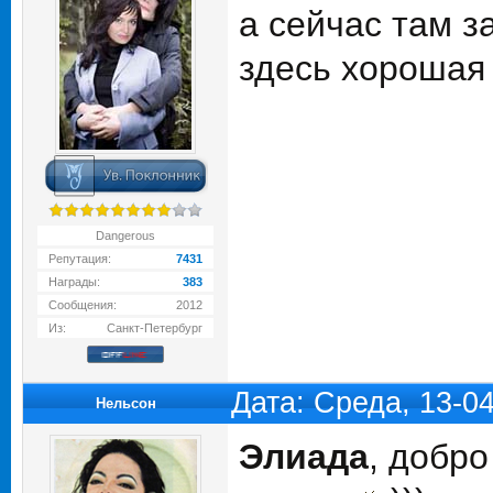
а сейчас там з
здесь хорошая 
Dangerous
Репутация:
7431
Награды:
383
Сообщения:
2012
Из:
Санкт-Петербург
Дата: Среда, 13-0
Нельсон
Элиада
, добр