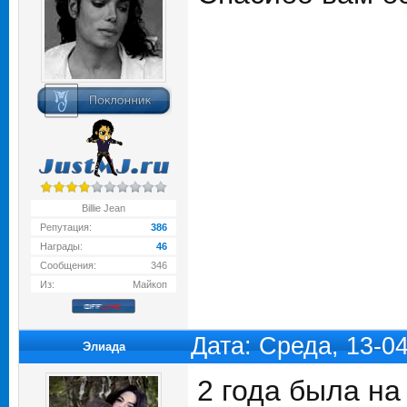
Billie Jean
Репутация:
386
Награды:
46
Сообщения:
346
Из:
Майкоп
Дата: Среда, 13-0
Элиада
2 года была на