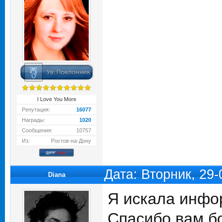
I Love You More
Репутация:
16077
Награды:
1020
Сообщения:
10757
Из:
Ростов-на-Дону
Дата: Вторник, 29
Diana
Я искала инфо
Спасибо вам бо