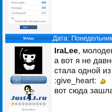
Репутация:
668
Награды:
103
Сообщения:
949
Из:
Псков.обл.,Великие луки
Дата: Понедельник
MJstas
IraLee
, молоде
а вот я не дав
стала одной из
:give_heart:
вот сюда зашла
Speechless