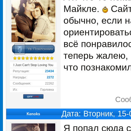
Майкле.
Сайт
обычно, если н
ориентироватьс
всё понравилос
теперь жалею, 
что познакоми
I Just Can't Stop Loving You
Репутация:
23434
Награды:
2272
Сообщения:
22262
Из:
Горловка
Соо
Дата: Вторник, 15
Kenoks
Я попал сюда с