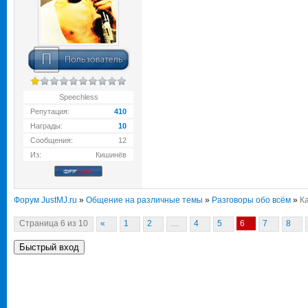
Speechless
Репутация:
410
Награды:
10
Сообщения:
12
Из:
Кишинёв
Форум JustMJ.ru
»
Общение на различные темы
»
Разговоры обо всём
»
К
Страница
6
из
10
«
1
2
…
4
5
6
7
8