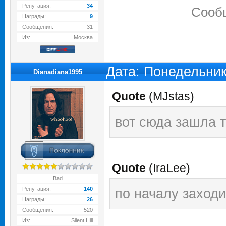
Репутация:
34
Сооб
Награды:
9
Сообщения:
31
Из:
Москва
Дата: Понедельник
Dianadiana1995
Quote
(
MJstas
)
вот сюда зашла т
Quote
(
IraLee
)
Bad
Репутация:
140
по началу заходи
Награды:
26
Сообщения:
520
Из:
Silent Hill