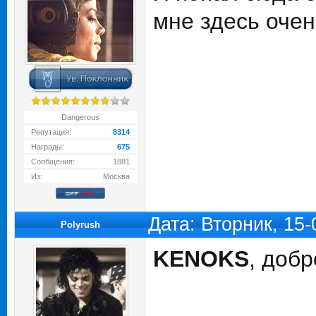
мне здесь очен
Dangerous
Репутация:
8314
Награды:
675
Сообщения:
1881
Из:
Москва
Дата: Вторник, 15
Polyrush
KENOKS
, добр