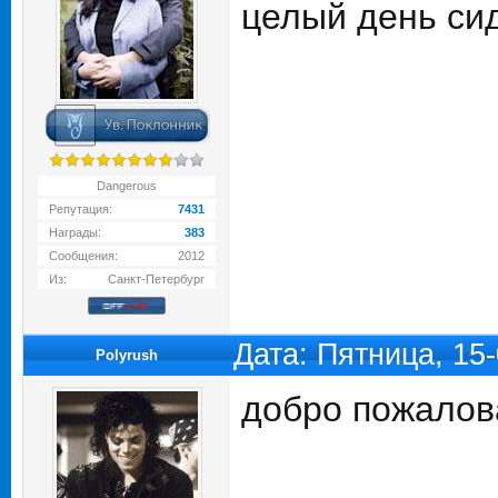
целый день сид
Dangerous
Репутация:
7431
Награды:
383
Сообщения:
2012
Из:
Санкт-Петербург
Дата: Пятница, 15
Polyrush
добро пожалов