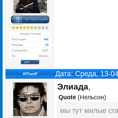
Smooth Criminal
Репутация:
442
Награды:
33
Сообщения:
1615
Из:
Москва
Дата: Среда, 13-0
ATPandP
Элиада
,
Quote
(
Нельсон
)
мы тут милые cra