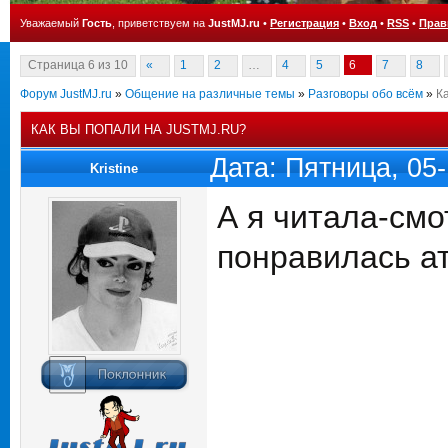
Уважаемый
Гость
, приветствуем на
JustMJ.ru
•
Регистрация
•
Вход
•
RSS
•
Прав
Страница
6
из
10
«
1
2
…
4
5
6
7
8
Форум JustMJ.ru
»
Общение на различные темы
»
Разговоры обо всём
»
К
КАК ВЫ ПОПАЛИ НА JUSTMJ.RU?
Дата: Пятница, 05
Kristine
А я читала-смо
понравилась 