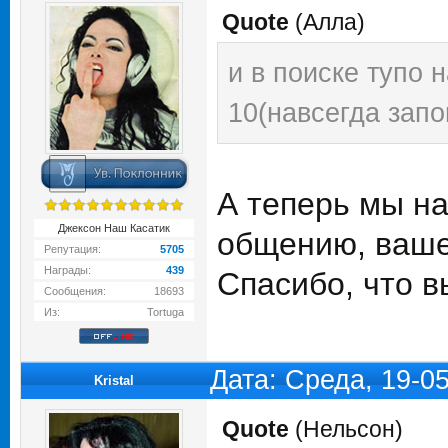
Quote
(
Алла
)
и в поиске тупо 
10(навсегда запо
А теперь мы н
Джексон Наш Касатик
общению, ваше
Репутация:
5705
Награды:
439
Спасибо, что в
Сообщения:
18693
Из:
Tortuga
Дата: Среда, 19-0
Kristal
Quote
(
Нельсон
)