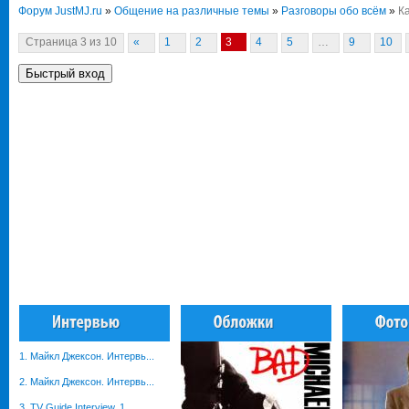
Форум JustMJ.ru
»
Общение на различные темы
»
Разговоры обо всём
»
К
Страница
3
из
10
«
1
2
3
4
5
…
9
10
1. Майкл Джексон. Интервь...
2. Майкл Джексон. Интервь...
3. TV Guide Interview, 1...