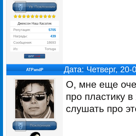
Джексон Наш Касатик
Репутация:
5705
Награды:
439
Сообщения:
18693
Из:
Tortuga
Дата: Четверг, 20
ATPandP
О, мне еще оче
про пластику в
слушать про эт