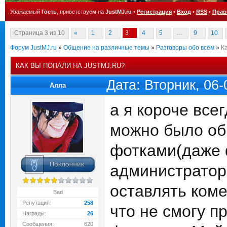
Уважаемый
Гость
, приветствуем на
JustMJ.ru
•
Регистрация
•
Вход
•
RSS
•
Прав
Страница
3
из
10
«
1
2
3
4
5
…
9
10
Форум JustMJ.ru
»
Общение на различные темы
»
Разговоры обо всём
»
К
КАК ВЫ ПОПАЛИ НА JUSTMJ.RU?
Дата: Вторник, 06
Алла
а я короче все
можно было об
фотками(даже ф
администратор
оставлять коме
Bad
Репутация:
258
что не смогу п
Награды:
26
Сообщения:
620