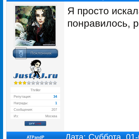
Я просто искал
понравилось, 
Thriller
Репутация:
34
Награды:
1
Сообщения:
207
Из:
Москва
Дата: Суббота, 01
ATPandP