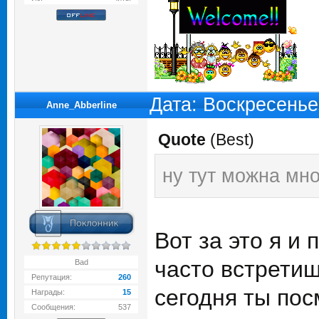
Дата: Воскресенье
Anne_Abberline
Quote
(
Best
)
ну тут можна мно
Вот за это я и
часто встретиш
Bad
Репутация:
260
сегодня ты пос
Награды:
15
Сообщения:
537