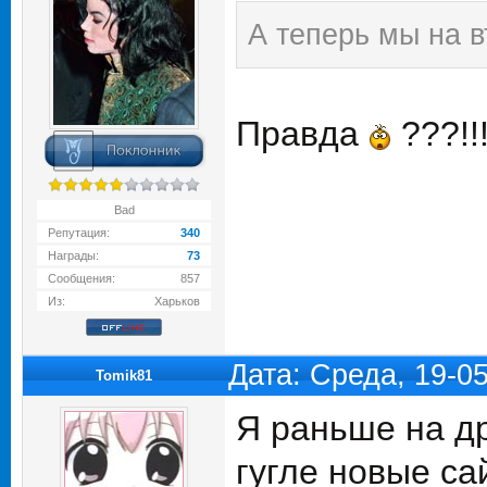
А теперь мы на 
Правда
???!!!
Bad
Репутация:
340
Награды:
73
Сообщения:
857
Из:
Харьков
Дата: Среда, 19-0
Tomik81
Я раньше на др
гугле новые са