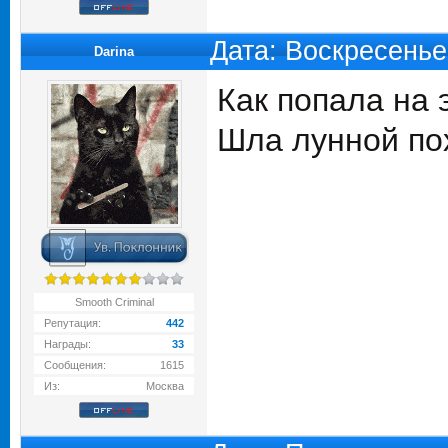
Дата: Воскресенье
Darina
Как попала на 
Шла лунной по
Smooth Criminal
Репутация:
442
Награды:
33
Сообщения:
1615
Из:
Москва