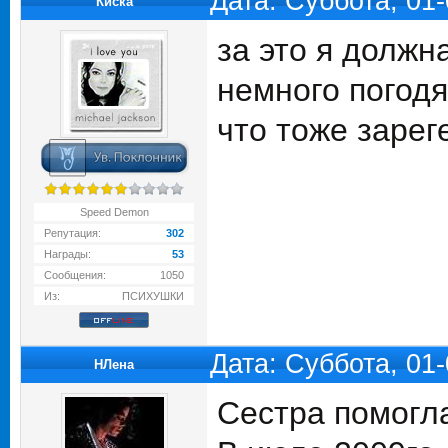
Дата: Суббота, 01
Киска
за это я должн
немного погодя
что тоже зарег
Speed Demon
Репутация:
302
Награды:
53
Сообщения:
1050
Из:
ПСИХУШКИ
Дата: Суббота, 01
НЛена
Сестра помогл