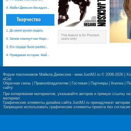
4. Майкл Джексон беседует...
1. До июня рукою подать
This feature is for Premium
2. Зачем покинул нас Коро...
users only!
3. Его сердце было разбит...
4. Правдивая история. Май...
Форум поклонников Майкла Джексона
-
www.JustMJ.ru
© 2008-2026 |
Хо
uCoz
Обратная связь
|
Правообладателям
|
Гостевая
|
Партнеры
|
Кнопка
|
П
сайту
При копировании материалов, указывайте авторов и прямую ссылку на
материал
Графические элементы дизайна сайта JustMJ.ru принадлежат авторам
Запрещено использовать графические элементы проекта без согласия