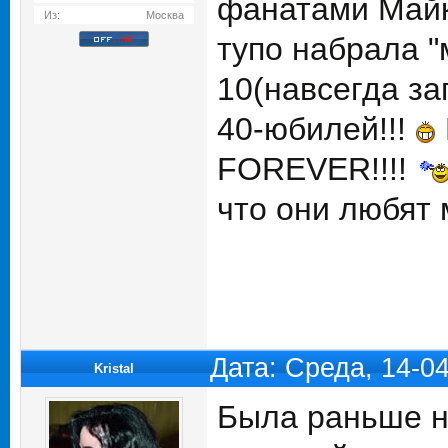
фанатами Майк
Из:
Москва
тупо набрала "
10(навсегда зап
40-юбилей!!!
FOREVER!!!!
что они любят
Дата: Среда, 14-0
Kristal
Была раньше на