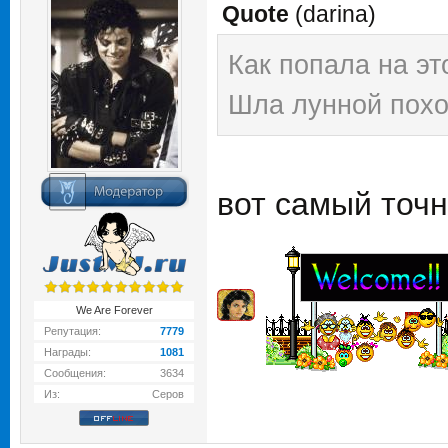
Quote
(
darina
)
Как попала на эт
Шла лунной похо
вот самый точ
We Are Forever
Репутация:
7779
Награды:
1081
Сообщения:
3634
Из:
Серов