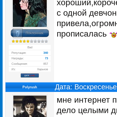
хороший,короче
с одной девчон
привела,огромн
прописалась
Bad
Репутация:
340
Награды:
73
Сообщения:
857
Из:
Харьков
Дата: Воскресенье
Polyrush
мне интернет п
дело целыми д