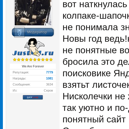
вот наткнулась
колпаке-шапочк
не понимала зн
Новы год ведь
не понятные во
бросила это де
We Are Forever
поисковике Ян
Репутация:
7779
Награды:
1081
взятьт листоче
Сообщения:
3634
Из:
Серов
Нисколечки не 
так уютно и п
понятный сайт 