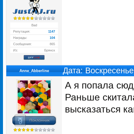
Bad
Репутация:
1147
Награды:
104
Сообщения:
865
Из:
Брянск
Дата: Воскресенье
Anne_Abberline
А я попала сю
Раньше скитала
высказаться ка