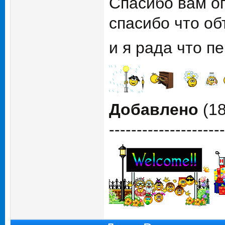
Спасибо вам ог
спасибо что об
и я рада что 
Добавлено
(18
---------------------