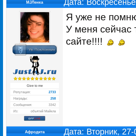
Дата: Воскресенье
MJЛенка
Я уже не помню
У меня сейчас 
сайте!!!!
Give to me
Репутация:
2733
Награды:
258
Сообщения:
3342
Из:
объятий Майкла
Дата: Вторник, 27
Афродита