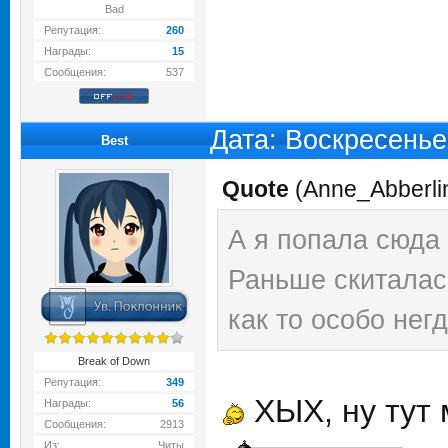
Bad
Репутация:
260
Награды:
15
Сообщения:
537
Дата: Воскресенье
Best
Quote
(
Anne_Abberli
А я попала сюда 
Раньше скиталась
как то особо нег
Break of Down
Репутация:
349
ХЫХ, ну тут 
Награды:
56
Сообщения:
2913
Из:
Читы