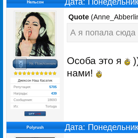
Дата: Понедельник
Нельсон
Quote
(
Anne_Abberli
А я попала сюда 
Особа это я
)
нами!
Джексон Наш Касатик
Репутация:
5705
Награды:
439
Сообщения:
18693
Из:
Tortuga
Дата: Понедельник
Polyrush