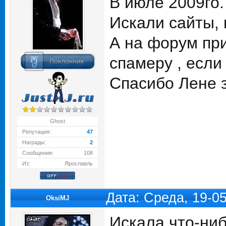
В июле 2009го.
Искали сайты, 
А на форум при
спамеру , если
Спасибо Лене з
Ghost
Репутация:
47
Награды:
2
Сообщения:
108
Из:
Ярославль
Дата: Среда, 19-0
OksiMJ
Искала что-ниб