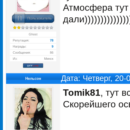
Атмосфера тут 
дали)))))))))))))))
Ghost
Репутация:
78
Награды:
9
Сообщения:
86
Из:
Минск
Дата: Четверг, 20
Нельсон
Tomik81
, тут 
Скорейшего о