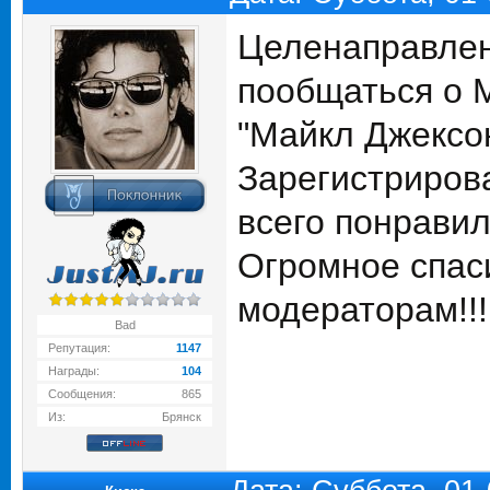
Целенаправлен
пообщаться о М
"Майкл Джексо
Зарегистриров
всего понравилс
Огромное спас
модераторам!!!!!!!!
Bad
Репутация:
1147
Награды:
104
Сообщения:
865
Из:
Брянск