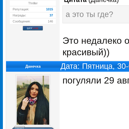
Thriller
Репутация:
1015
а это ты где?
Награды:
37
Сообщения:
146
Это недалеко 
красивый))
Дата: Пятница, 30
Данечка
погуляли 29 ав