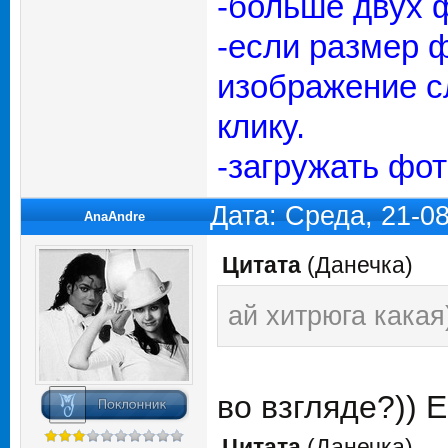
-больше двух ф
-если размер 
изображение с
клику.
-загружать фо
Дата: Среда, 21-0
AnaAndre
Цитата
(
Данечка
)
ай хитрюга какая
во взгляде?)) 
Цитата
(
Данечка
)