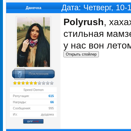
Дата: Четверг, 10
Данечка
Polyrush
, хах
стильная мамз
у нас вон лето
Speed Demon
Репутация:
615
Награды:
66
Сообщения:
995
Из:
дурдома