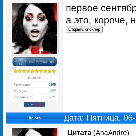
первое сентяб
а это, короче, 
Invincible
Репутация:
5105
Награды:
277
Сообщения:
3021
Дата: Пятница, 06
Асюта
Цитата
(
AnaAndre
)