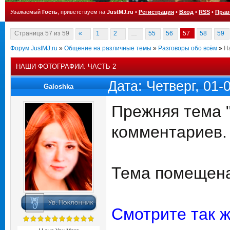
Уважаемый
Гость
, приветствуем на
JustMJ.ru
•
Регистрация
•
Вход
•
RSS
•
Прав
Страница
57
из
59
«
1
2
…
55
56
57
58
59
Форум JustMJ.ru
»
Общение на различные темы
»
Разговоры обо всём
»
Н
НАШИ ФОТОГРАФИИ. ЧАСТЬ 2
Дата: Четверг, 01
Galoshka
Прежняя тема 
комментариев.
Тема помещена
Смотрите так ж