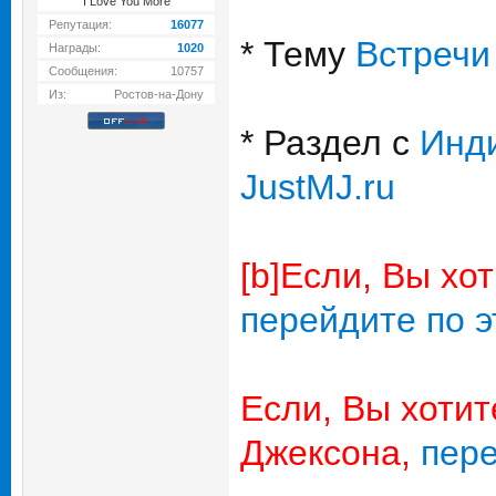
I Love You More
Репутация:
16077
* Тему
Встречи
Награды:
1020
Сообщения:
10757
Из:
Ростов-на-Дону
* Раздел с
Инд
JustMJ.ru
[b]Если, Вы хо
перейдите по э
Если, Вы хоти
Джексона,
пере