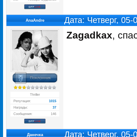
Дата: Четверг, 05
AnaAndre
Zagadkax
, спа
Thriller
Репутация:
1015
Награды:
37
Сообщения:
146
Дата: Четверг, 05
Данечка