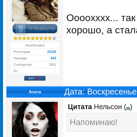
Оооохххх... та
хорошо, а стал
Heartbreaker
Репутация:
10125
Награды:
543
Сообщения:
2901
Из:
...
Дата: Воскресенье
Асюта
Цитата
Нельсон
(
)
Напоминаю!