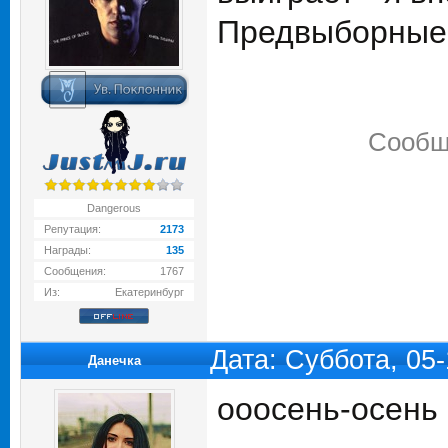
Предвыборные
Сообщ
Dangerous
Репутация:
2173
Награды:
135
Сообщения:
1767
Из:
Екатеринбург
Дата: Суббота, 05
Данечка
ооосень-осень