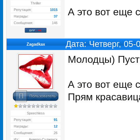
Thriller
А это вот еще 
Репутация:
1015
Награды:
37
Сообщения:
146
Дата: Четверг, 05
Zagadkax
Молодцы) Пуст
А это вот еще 
Прям красавиц
Speechless
Репутация:
91
Награды:
12
Сообщения:
26
Из:
Анжеро-Судженск