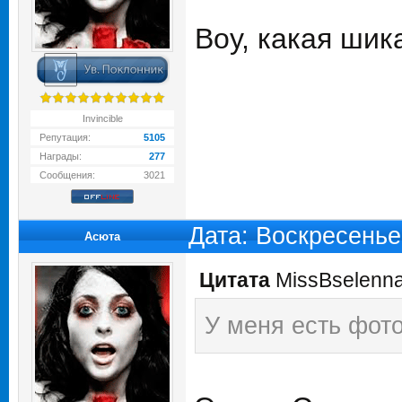
Воу, какая шик
Invincible
Репутация:
5105
Награды:
277
Сообщения:
3021
Дата: Воскресенье
Асюта
Цитата
MissBselenn
У меня есть фото