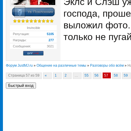
Эклс и Слэш у
господа, проше
выложил фото.
Invincible
только не пуга
Репутация:
5105
Награды:
277
Сообщения:
3021
Форум JustMJ.ru
»
Общение на различные темы
»
Разговоры обо всём
»
Н
Страница
57
из
59
«
1
2
…
55
56
57
58
59