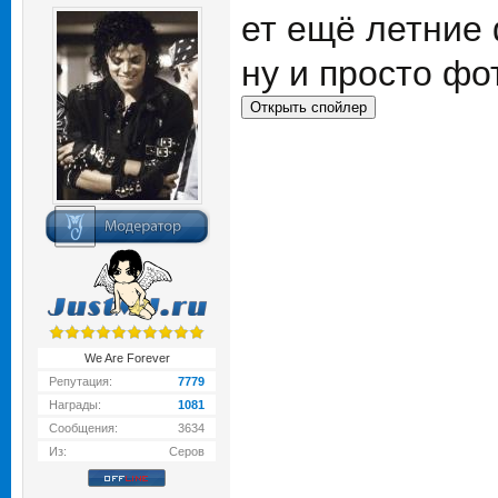
ет ещё летние 
ну и просто фо
We Are Forever
Репутация:
7779
Награды:
1081
Сообщения:
3634
Из:
Серов