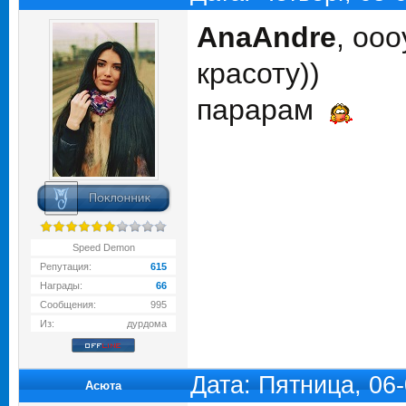
AnaAndre
, оо
красоту))
парарам
Speed Demon
Репутация:
615
Награды:
66
Сообщения:
995
Из:
дурдома
Дата: Пятница, 06
Асюта