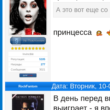
А это вот еще со
принцесса
Invincible
Репутация:
5105
Награды:
277
Сообщения:
3021
Дата: Вторник, 10
RockFantom
В день перед в
выиграет - я в