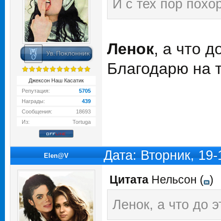
И с тех пор похо
Ленок
, а что 
Благодарю на т
Джексон Наш Касатик
Репутация:
5705
Награды:
439
Сообщения:
18693
Из:
Tortuga
Дата: Вторник, 19
Elen@V
Цитата
Нельсон
(
)
Ленок, а что до э