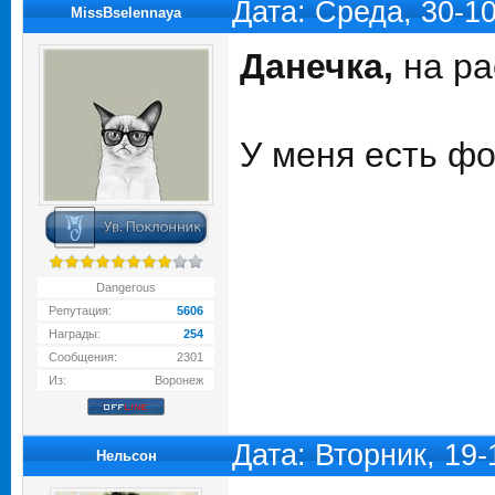
Дата: Среда, 30-1
MissBselennaya
Данечка,
на ра
У меня есть фо
Dangerous
Репутация:
5606
Награды:
254
Сообщения:
2301
Из:
Воронеж
Дата: Вторник, 19
Нельсон