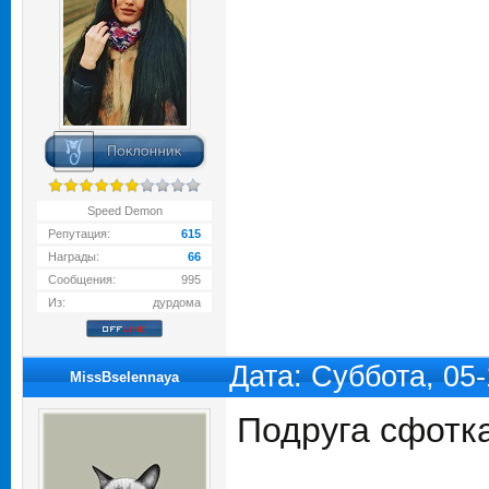
Speed Demon
Репутация:
615
Награды:
66
Сообщения:
995
Из:
дурдома
Дата: Суббота, 05
MissBselennaya
Подруга сфотка