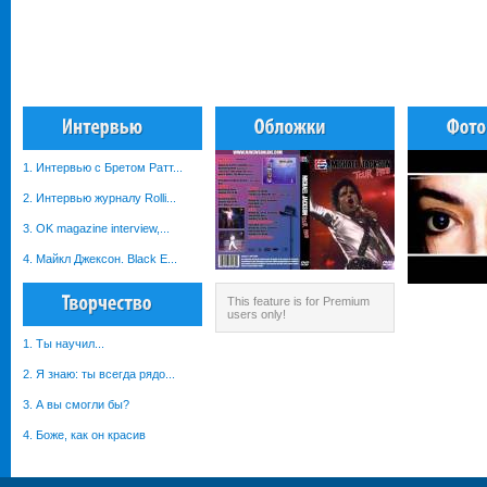
1. Интервью с Бретом Ратт...
2. Интервью журналу Rolli...
3. OK magazine interview,...
4. Майкл Джексон. Black E...
This feature is for Premium
users only!
1. Ты научил...
2. Я знаю: ты всегда рядо...
3. А вы смогли бы?
4. Боже, как он красив