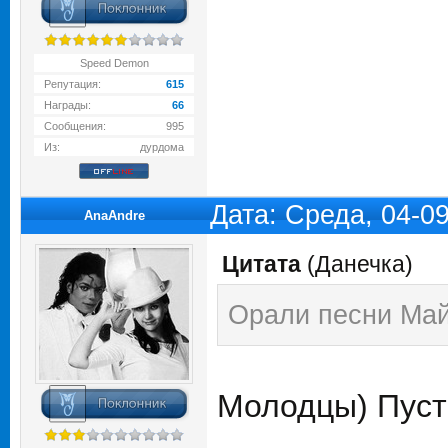
Speed Demon
Репутация:
615
Награды:
66
Сообщения:
995
Из:
дурдома
Дата: Среда, 04-0
AnaAndre
Цитата
(
Данечка
)
Орали песни Май
Молодцы) Пуст