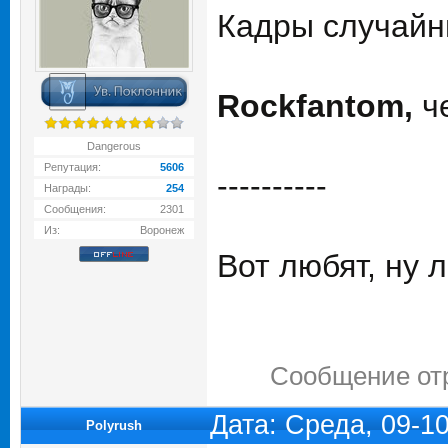
Кадры случайны
Rockfantom,
че
Dangerous
Репутация:
5606
----------
Награды:
254
Сообщения:
2301
Из:
Воронеж
Вот любят, ну
Сообщение от
Дата: Среда, 09-1
Polyrush