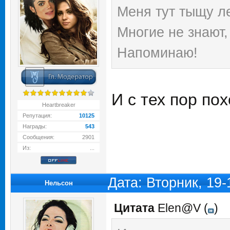
Меня тут тыщу ле
Многие не знают,
Напоминаю!
И с тех пор по
Heartbreaker
Репутация:
10125
Награды:
543
Сообщения:
2901
Из:
...
Дата: Вторник, 19
Нельсон
Цитата
Elen@V
(
)