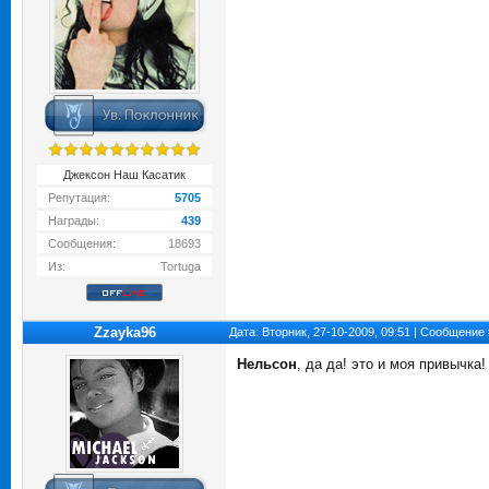
Джексон Наш Касатик
Репутация:
5705
Награды:
439
Сообщения:
18693
Из:
Tortuga
Zzayka96
Дата: Вторник, 27-10-2009, 09:51 | Сообщение
Нельсон
, да да! это и моя привычка