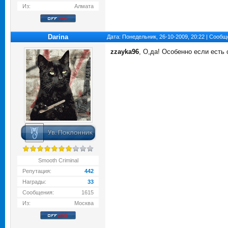
Из:
Алмата
Darina
Дата: Понедельник, 26-10-2009, 20:22 | Сооб
zzayka96
, О,да! Особенно если ест
Smooth Criminal
Репутация:
442
Награды:
33
Сообщения:
1615
Из:
Москва