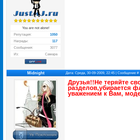
You are not alone!
Репутация:
1050
Награды:
117
Сообщения:
3077
Из:
Самара
Midnight
Дата: Среда, 30-09-2009, 22:45 | Сообщение #
Друзья!!Не теряйте св
разделов,убирается фл
уважением к Вам, мод