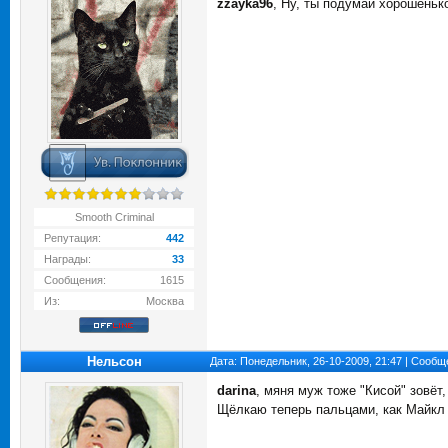
zzayka96
, Ну, ты подумай хорошеньк
Smooth Criminal
Репутация:
442
Награды:
33
Сообщения:
1615
Из:
Москва
Нельсон
Дата: Понедельник, 26-10-2009, 21:47 | Сооб
darina
, мяня муж тоже "Кисой" зовёт,
Щёлкаю теперь пальцами, как Майк