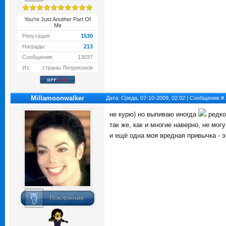
You're Just Another Part Of
Me
Репутация:
1530
Награды:
213
Сообщения:
13037
Из:
страны Лепреконов
Millamoonwalker
Дата: Среда, 07-10-2009, 02:02 | Сообщение #
не курю) но выпиваю иногда
редко)
так же, как и многие наверно, не мог
и ещё одна моя вредная привычка - э