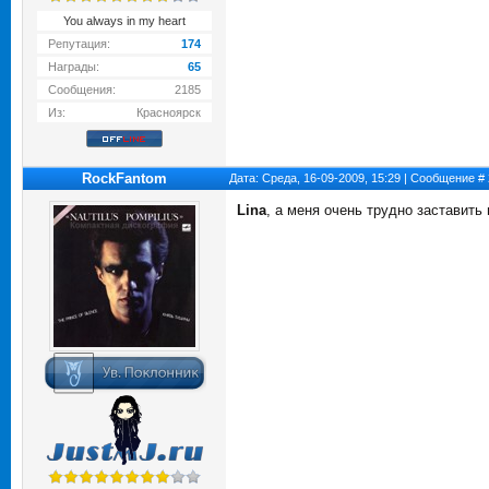
You always in my heart
Репутация:
174
Награды:
65
Сообщения:
2185
Из:
Красноярск
RockFantom
Дата: Среда, 16-09-2009, 15:29 | Сообщение #
Lina
, а меня очень трудно заставить