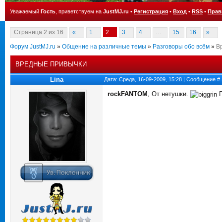
Уважаемый
Гость
, приветствуем на
JustMJ.ru
•
Регистрация
•
Вход
•
RSS
•
Прав
Страница
2
из
16
«
1
2
3
4
…
15
16
»
Форум JustMJ.ru
»
Общение на различные темы
»
Разговоры обо всём
»
В
ВРЕДНЫЕ ПРИВЫЧКИ
Lina
Дата: Среда, 16-09-2009, 15:28 | Сообщение #
rockFANTOM
, От нетушки.
П