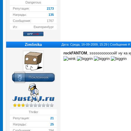
Dangerous
Репутация:
2173
Награды:
135
Сообщения:
1767
Из:
Екатеринбург
Zimlinika
Дата: Среда, 16-09-2009, 15:29 | Сообщение #
rockFANTOM
, ээээээээээээй! ну ка 
Thriller
Репутация:
21
Награды:
25
Сообщения:
294