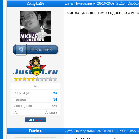
Zzayka96
Дата: Понедельник, 26-10-2009, 21:15 | Сооб
darina
, давай я тоже подцеплю эту п
Bad
Репутация:
63
Награды:
34
Сообщения:
736
Из:
Алмата
Darina
Дата: Понедельник, 26-10-2009, 21:39 | Сооб