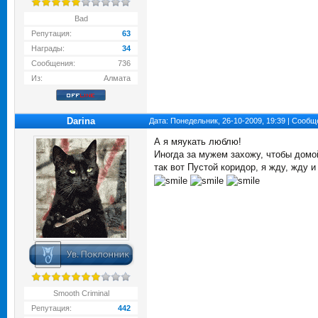
Bad
Репутация:
63
Награды:
34
Сообщения:
736
Из:
Алмата
Darina
Дата: Понедельник, 26-10-2009, 19:39 | Сооб
А я мяукать люблю!
Иногда за мужем захожу, чтобы домой
так вот Пустой коридор, я жду, жду и
Smooth Criminal
Репутация:
442