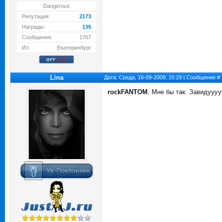
Dangerous
Репутация:
2173
Награды:
135
Сообщения:
1767
Из:
Екатеринбург
Lina
Дата: Среда, 16-09-2009, 15:29 | Сообщение #
rockFANTOM
, Мне бы так. Завидуу