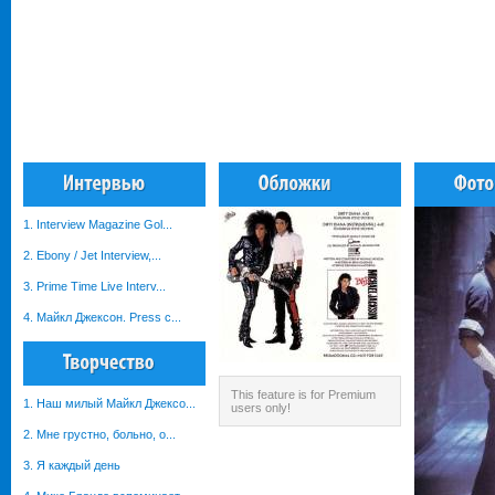
1. Interview Magazine Gol...
2. Ebony / Jet Interview,...
3. Prime Time Live Interv...
4. Майкл Джексон. Рress c...
This feature is for Premium
1. Наш милый Майкл Джексо...
users only!
2. Мне грустно, больно, о...
3. Я каждый день