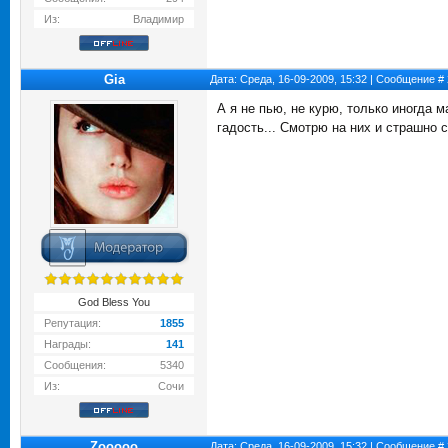
Из:
Владимир
Gia
Дата: Среда, 16-09-2009, 15:32 | Сообщение #
А я не пью, не курю, только иногда 
гадость... Смотрю на них и страшно с
God Bless You
Репутация:
1855
Награды:
141
Сообщения:
5340
Из:
Сочи
Zooooo
Дата: Среда, 16-09-2009, 15:32 | Сообщение #