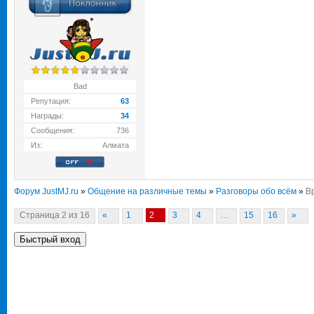
Bad
Репутация:
63
Награды:
34
Сообщения:
736
Из:
Алмата
Форум JustMJ.ru
»
Общение на различные темы
»
Разговоры обо всём
»
В
Страница
2
из
16
«
1
2
3
4
…
15
16
»