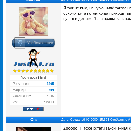
Я тож не пью, не курю, ничё такого 
сухомятку, а потом когда приходит в
ну... и в детстве была привычка в но
You`v got a friend
Репутация:
1405
Награды:
294
Сообщения:
4045
Из:
Челны
Gia
Дата: Среда, 16-09-2009, 15:32 | Сообщение #
Zooooo
, Я тоже кстати законченная