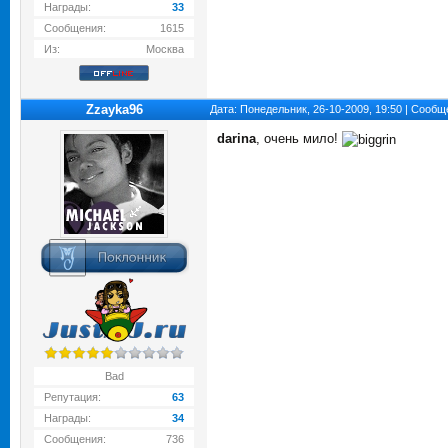
Награды:
33
Сообщения:
1615
Из:
Москва
Zzayka96
Дата: Понедельник, 26-10-2009, 19:50 | Сооб
darina
, очень мило!
Bad
Репутация:
63
Награды:
34
Сообщения:
736