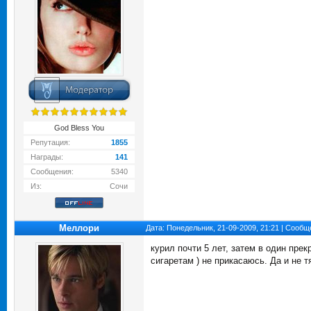
God Bless You
Репутация:
1855
Награды:
141
Сообщения:
5340
Из:
Сочи
Меллори
Дата: Понедельник, 21-09-2009, 21:21 | Сооб
курил почти 5 лет, затем в один прек
сигаретам ) не прикасаюсь. Да и не 