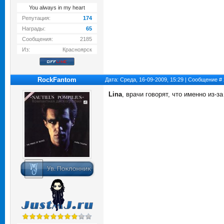
You always in my heart
Репутация:
174
Награды:
65
Сообщения:
2185
Из:
Красноярск
RockFantom
Дата: Среда, 16-09-2009, 15:29 | Сообщение #
Lina
, врачи говорят, что именно из-з