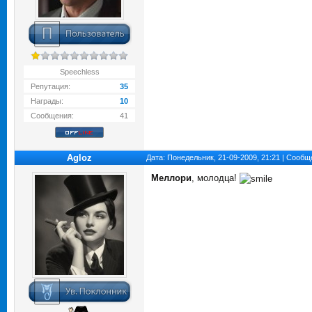
Speechless
Репутация:
35
Награды:
10
Сообщения:
41
Agloz
Дата: Понедельник, 21-09-2009, 21:21 | Сооб
Меллори
, молодца!