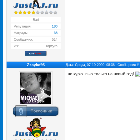
Bad
Репутация:
180
Награды:
38
Сообщения:
514
Из:
Тортуга
Zzayka96
Дата: Среда, 07-10-2009, 08:36 | Сообщение #
не курю..пью только на новый год!