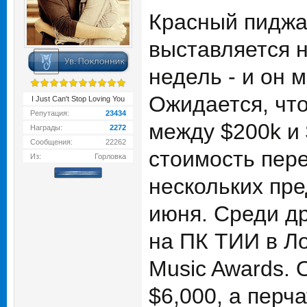
Красный пиджа
выставляется н
недель - и он 
Ожидается, чт
I Just Can't Stop Loving You
Репутация:
23434
между $200k и 
Награды:
2272
Сообщения:
22262
стоимость пер
Из:
Горловка
нескольких пре
июня. Среди др
на ПК ТИИ в Ло
Music Awards. 
$6,000, а перч