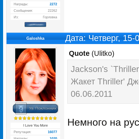
Награды:
2272
Сообщения:
22262
Из:
Горловка
Дата: Четверг, 15-
Galoshka
Quote
(
Ulitko
)
Jackson's `Thrille
Жакет Thriller' 
06.06.2011
Немного на рус
I Love You More
Репутация:
16077
Награды:
1020