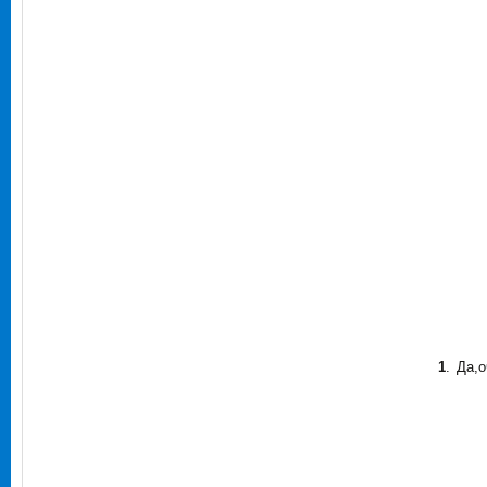
1
.
Да,о