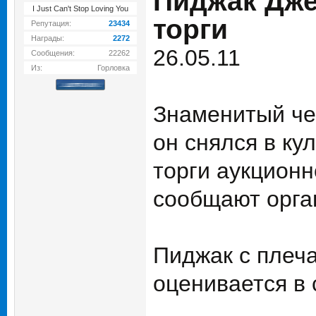
Пиджак Дже
I Just Can't Stop Loving You
торги
Репутация:
23434
Награды:
2272
26.05.11
Сообщения:
22262
Из:
Горловка
Знаменитый че
он снялся в ку
торги аукционн
сообщают орга
Пиджак с плеча
оценивается в 