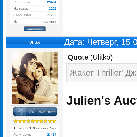
Репутация:
23434
Награды:
2272
Сообщения:
22262
Из:
Горловка
Дата: Четверг, 15-
Ulitko
Quote
(
Ulitko
)
Жакет Thriller' 
Julien's Auc
I Just Can't Stop Loving You
Репутация:
23434