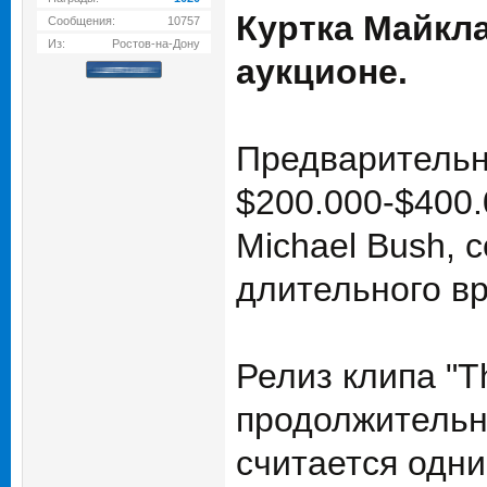
Куртка Майкла
Сообщения:
10757
Из:
Ростов-на-Дону
аукционе.
Предварительна
$200.000-$400.
Michael Bush, 
длительного вр
Релиз клипа "Th
продолжительн
считается одни