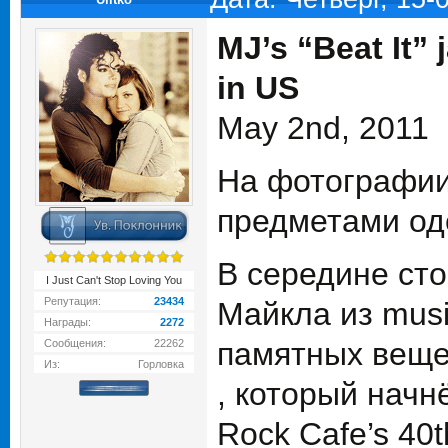
MJ’s “Beat It”
in US
May 2nd, 2011
На фотографии
предметами оде
В середине ст
I Just Can't Stop Loving You
Репутация:
23434
Майкла из musi
Награды:
2272
памятных вещей
Сообщения:
22262
Из:
Горловка
, который начн
Rock Cafe’s 40t