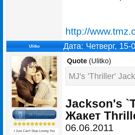
http://www.tmz.c
Дата: Четверг, 15-
Ulitko
Quote
(
Ulitko
)
MJ's 'Thriller' Ja
Jackson's `T
Жакет Thril
06.06.2011
I Just Can't Stop Loving You