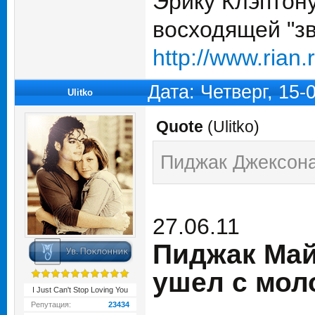
Эрику Клэптону
восходящей "зв
http://www.rian
Дата: Четверг, 15-
Ulitko
Quote
(
Ulitko
)
Пиджак Джексона
27.06.11
Пиджак Май
ушел с моло
I Just Can't Stop Loving You
Репутация:
23434