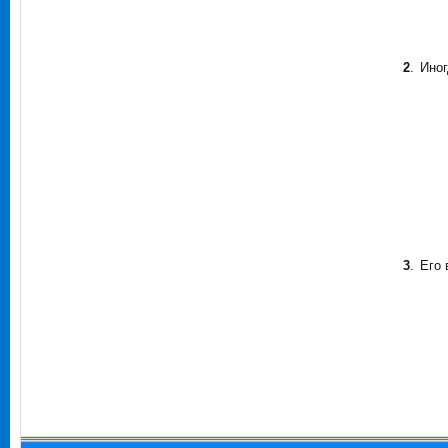
2
.
Иног
3
.
Его 