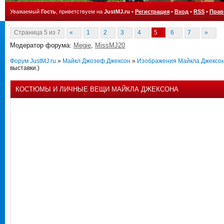
Уважаемый
Гость
, приветствуем на
JustMJ.ru
•
Регистрация
•
Вход
•
RSS
•
Прав
Страница
5
из
7
«
1
2
3
4
5
6
7
»
Модератор форума:
Megie
,
MissMJ20
Форум JustMJ.ru
»
Майкл Джозеф Джексон
»
Изображения Майкла Джексо
выставки.)
КОСТЮМЫ И ЛИЧНЫЕ ВЕЩИ МАЙКЛА ДЖЕКСОНА