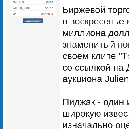
Награды:
2272
Биржевой торго
Сообщения:
22262
Из:
Горловка
в воскресенье 
миллиона долл
знаменитый поп
своем клипе "Т
со ссылкой на 
аукциона Julien
Пиджак - один 
широкую извест
изначально оце