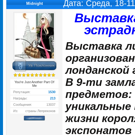
Дата: Среда, 18-1
Midnight
Выставка
эстрад
Выставка л
организована 
лонданской 
В 9-ти замл
You're Just Another Part Of
Me
предметов: 
Репутация:
1530
Награды:
213
уникальные 
Сообщения:
13037
Из:
страны Лепреконов
жизни корол
экспонатов 